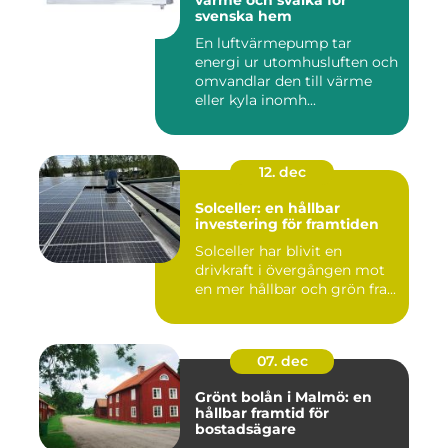
värme och svalka för
svenska hem
En luftvärmepump tar
energi ur utomhusluften och
omvandlar den till värme
eller kyla inomh...
12. dec
Solceller: en hållbar
investering för framtiden
Solceller har blivit en
drivkraft i övergången mot
en mer hållbar och grön fra...
07. dec
Grönt bolån i Malmö: en
hållbar framtid för
bostadsägare