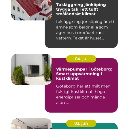
Takläggning jönköping
trygga tak i ett tufft
småländskt klimat
takläggning jönköping är ett
ämne som berör alla som
äger hus i området runt
vättern. Taket är huset...
04. jul
Värmepumpar i Göteborg:
Smart uppvärmning i
kustklimat
Göteborg har ett milt men
fuktigt kustklimat, höga
energipriser och många
äldre...
02. jun