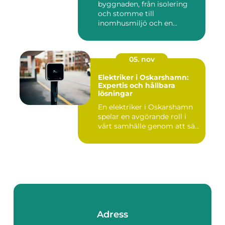
byggnaden, från isolering
och stomme till
inomhusmiljö och en...
05. nov
Elektriker i Oskarshamn:
Expertis och hållbara
lösningar
En elektriker i Oskarshamn
spelar en avgörande roll i
vårt samhälle genom att sä...
Adress