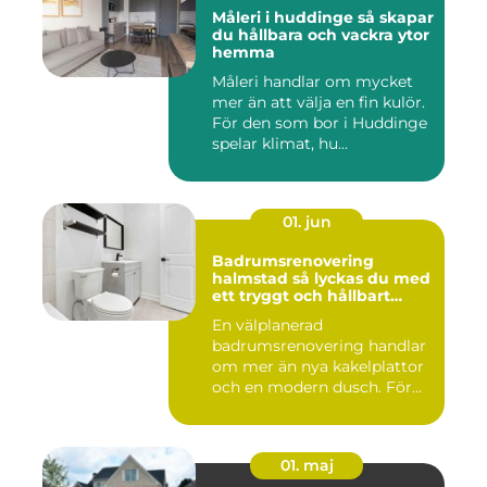
Måleri i huddinge så skapar
du hållbara och vackra ytor
hemma
Måleri handlar om mycket
mer än att välja en fin kulör.
För den som bor i Huddinge
spelar klimat, hu...
01. jun
Badrumsrenovering
halmstad så lyckas du med
ett tryggt och hållbart
badrum
En välplanerad
badrumsrenovering handlar
om mer än nya kakelplattor
och en modern dusch. För
många i...
01. maj