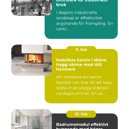
Omrörare för industriellt
bruk
I dagens industriella
landskap är effektivitet
avgörande för framgång. En
centr...
11. feb
Installera kamin i skåne
trygg värme med rätt
hantverk
Att installera en kamin
handlar om mer än att bara
ställa in en snygg eldstad i
vardagsrummet. En vä...
01. feb
Badrumsmodul effektivt