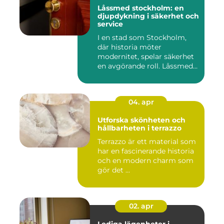
Låssmed stockholm: en
djupdykning i säkerhet och
service
I en stad som Stockholm,
där historia möter
modernitet, spelar säkerhet
en avgörande roll. Låssmed
S...
04. apr
Utforska skönheten och
hållbarheten i terrazzo
Terrazzo är ett material som
har en fascinerande historia
och en modern charm som
gör det ...
02. apr