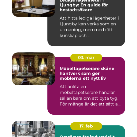
Lediga lägenheter i
Ljungby: En guide för
bostadssökare
Att hitta lediga lägenheter i
Ljungby kan verka som en
utmaning, men med rätt
kunskap och ...
03. mar
Möbeltapetserare skåne
hantverk som ger
möblerna ett nytt liv
Att anlita en
möbeltapetserare handlar
sällan bara om att byta tyg.
För många är det ett sätt att
be...
17. feb