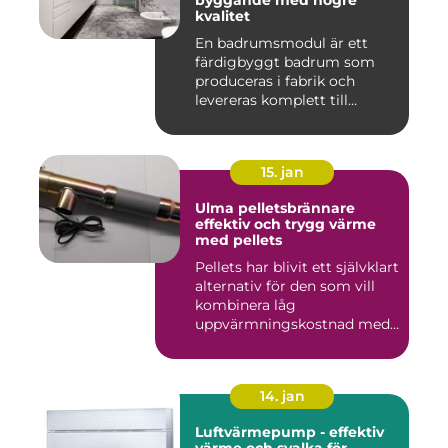
byggande med högre
kvalitet
En badrumsmodul är ett
färdigbyggt badrum som
produceras i fabrik och
levereras komplett till
byggar...
15. jan
Ulma pelletsbrännare
effektiv och trygg värme
med pellets
Pellets har blivit ett självklart
alternativ för den som vill
kombinera låg
uppvärmningskostnad med
...
14. jan
Luftvärmepump - effektiv