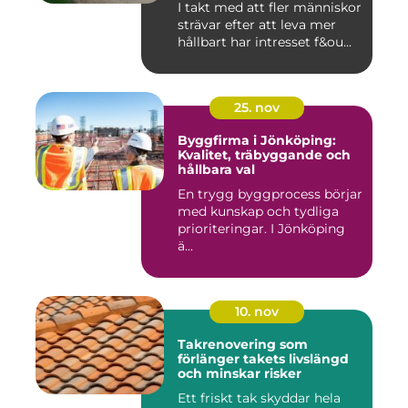
I takt med att fler människor
strävar efter att leva mer
hållbart har intresset f&ou...
25. nov
Byggfirma i Jönköping:
Kvalitet, träbyggande och
hållbara val
En trygg byggprocess börjar
med kunskap och tydliga
prioriteringar. I Jönköping
ä...
10. nov
Takrenovering som
förlänger takets livslängd
och minskar risker
Ett friskt tak skyddar hela