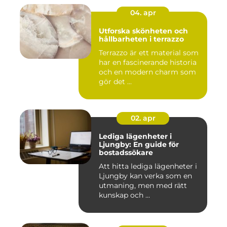
04. apr
Utforska skönheten och
hållbarheten i terrazzo
Terrazzo är ett material som
har en fascinerande historia
och en modern charm som
gör det ...
02. apr
Lediga lägenheter i
Ljungby: En guide för
bostadssökare
Att hitta lediga lägenheter i
Ljungby kan verka som en
utmaning, men med rätt
kunskap och ...