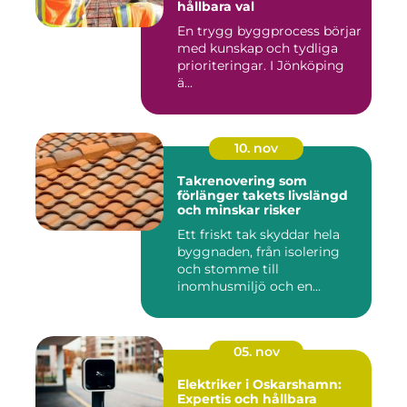
hållbara val
En trygg byggprocess börjar
med kunskap och tydliga
prioriteringar. I Jönköping
ä...
10. nov
Takrenovering som
förlänger takets livslängd
och minskar risker
Ett friskt tak skyddar hela
byggnaden, från isolering
och stomme till
inomhusmiljö och en...
05. nov
Elektriker i Oskarshamn:
Expertis och hållbara