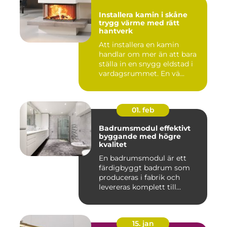
Installera kamin i skåne
trygg värme med rätt
hantverk
Att installera en kamin
handlar om mer än att bara
ställa in en snygg eldstad i
vardagsrummet. En vä...
01. feb
Badrumsmodul effektivt
byggande med högre
kvalitet
En badrumsmodul är ett
färdigbyggt badrum som
produceras i fabrik och
levereras komplett till
byggar...
15. jan