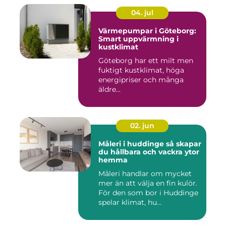
04. jul
Värmepumpar i Göteborg:
Smart uppvärmning i
kustklimat
Göteborg har ett milt men
fuktigt kustklimat, höga
energipriser och många
äldre...
02. jun
Måleri i huddinge så skapar
du hållbara och vackra ytor
hemma
Måleri handlar om mycket
mer än att välja en fin kulör.
För den som bor i Huddinge
spelar klimat, hu...