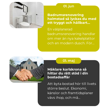
01. jun
Badrumsrenovering
halmstad så lyckas du med
ett tryggt och hållbart
badrum
En välplanerad
badrumsrenovering handlar
om mer än nya kakelplattor
och en modern dusch. För
många i...
01. maj
Mäklare karlskrona så
hittar du rätt stöd i din
bostadsaffär
Att byta bostad hör till livets
större beslut. Ekonomi,
känslor och framtidsplaner
vävs ihop, och må...