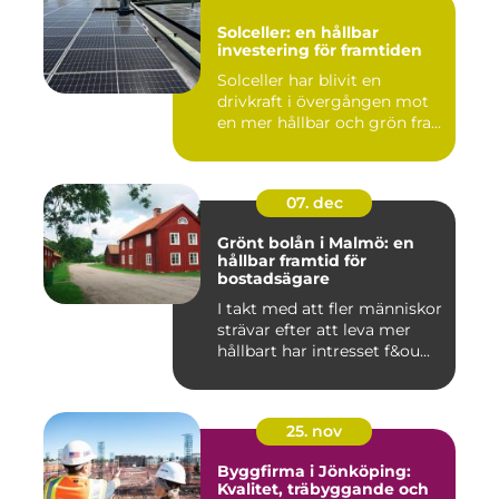
Solceller: en hållbar
investering för framtiden
Solceller har blivit en
drivkraft i övergången mot
en mer hållbar och grön fra...
07. dec
Grönt bolån i Malmö: en
hållbar framtid för
bostadsägare
I takt med att fler människor
strävar efter att leva mer
hållbart har intresset f&ou...
25. nov
Byggfirma i Jönköping:
Kvalitet, träbyggande och