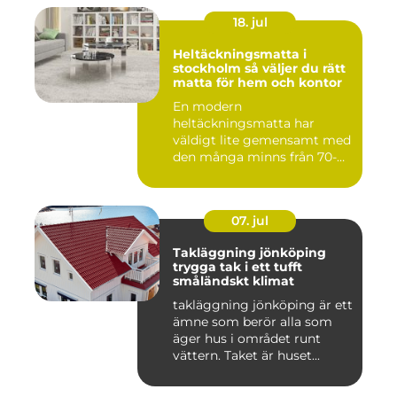
18. jul
Heltäckningsmatta i
stockholm så väljer du rätt
matta för hem och kontor
En modern
heltäckningsmatta har
väldigt lite gemensamt med
den många minns från 70-
och 80talet. Ida...
07. jul
Takläggning jönköping
trygga tak i ett tufft
småländskt klimat
takläggning jönköping är ett
ämne som berör alla som
äger hus i området runt
vättern. Taket är huset...