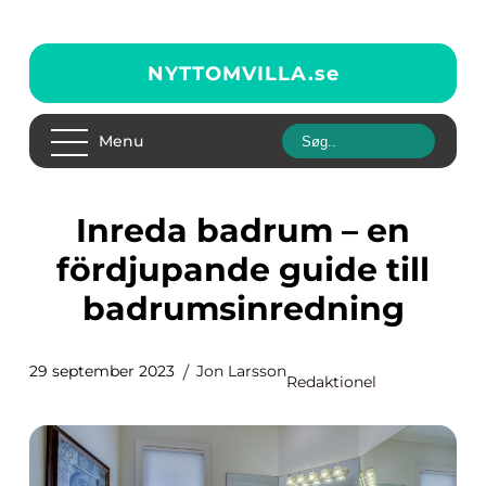
NYTTOMVILLA.
se
Menu
Inreda badrum – en
fördjupande guide till
badrumsinredning
29 september 2023
Jon Larsson
Redaktionel