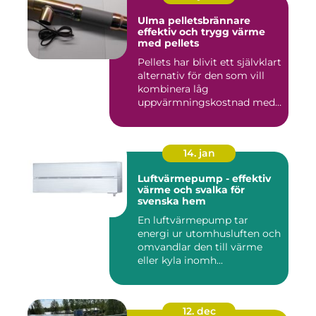
Ulma pelletsbrännare
effektiv och trygg värme
med pellets
Pellets har blivit ett självklart
alternativ för den som vill
kombinera låg
uppvärmningskostnad med
...
14. jan
Luftvärmepump - effektiv
värme och svalka för
svenska hem
En luftvärmepump tar
energi ur utomhusluften och
omvandlar den till värme
eller kyla inomh...
12. dec