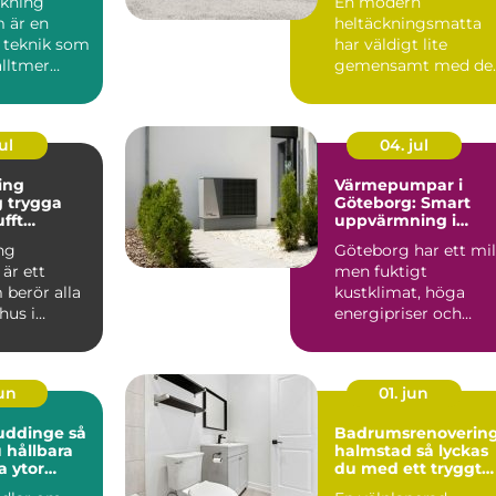
kning
En modern
 är en
heltäckningsmatta
 teknik som
har väldigt lite
alltmer
gemensamt med de
bygg...
många minns från 7
och 80talet. Ida...
ul
04. jul
ing
Värmepumpar i
ga
Göteborg: Smart
ufft
uppvärmning i
kt klimat
kustklimat
ng
Göteborg har ett mil
är ett
men fuktigt
berör alla
kustklimat, höga
hus i
energipriser och
unt vättern.
många äldre...
set...
jun
01. jun
uddinge så
Badrumsrenoverin
 hållbara
halmstad så lyckas
a ytor
du med ett tryggt
och hållbart badru