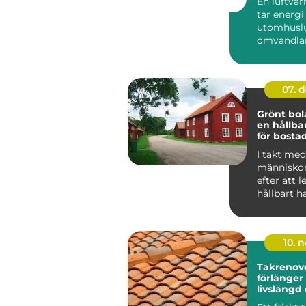
En luftv
tar energi
utomhuslu
omvandlar 
värme elle
inomh...
07. 
Grönt bol
en hållba
för bosta
I takt med 
människor
efter att 
hållbart h
f&ou...
10. 
Takrenov
förlänger
livslängd
minskar r