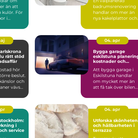
ndlar om
En välplanerad
r än att
badrumsrenovering
n kulör. För
handlar om mer än
or i
nya kakelplattor och
spelar
en modern dusch. F
..
många i...
maj
04. apr
arlskrona
Bygga garage
du rätt stöd
eskilstuna planering,
adsaffär
kostnader och
smarta val
bostad hör
Att bygga garage i
större beslut.
Eskilstuna handlar
känslor och
om mycket mer än
laner vävs
att få tak över bilen.
må...
Ett genomtänkt
garage ...
apr
04. apr
stockholm:
Utforska skönheten
kning i
och hållbarheten i
och service
terrazzo