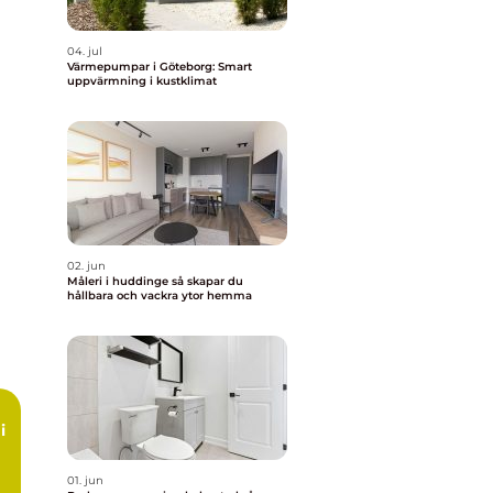
04. jul
Värmepumpar i Göteborg: Smart
uppvärmning i kustklimat
02. jun
Måleri i huddinge så skapar du
hållbara och vackra ytor hemma
i
01. jun