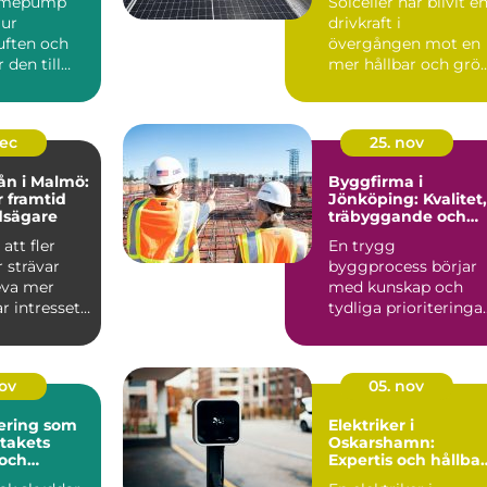
ärmepump
Solceller har blivit e
 ur
drivkraft i
ften och
övergången mot en
den till
mer hållbar och grö
r kyla
fra...
dec
25. nov
ån i Malmö:
Byggfirma i
r framtid
Jönköping: Kvalitet,
dsägare
träbyggande och
hållbara val
att fler
En trygg
 strävar
byggprocess börjar
leva mer
med kunskap och
ar intresset
tydliga prioriteringar
I Jönköping ä...
nov
05. nov
ering som
Elektriker i
 takets
Oskarshamn:
 och
Expertis och hållba
isker
lösningar