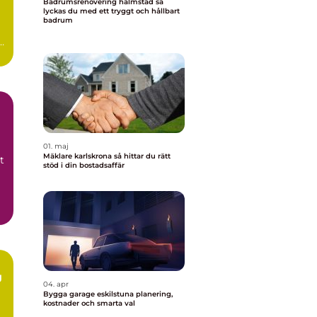
Badrumsrenovering halmstad så
lyckas du med ett tryggt och hållbart
badrum
n
0-
01. maj
Mäklare karlskrona så hittar du rätt
t
stöd i din bostadsaffär
g
04. apr
Bygga garage eskilstuna planering,
kostnader och smarta val
m