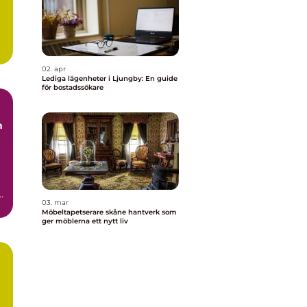
.
02. apr
Lediga lägenheter i Ljungby: En guide
för bostadssökare
03. mar
t
Möbeltapetserare skåne hantverk som
ger möblerna ett nytt liv