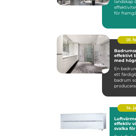
landskap 
effektivit
för framg
centr...
01. 
Badrums
effektivt
med högre
En badru
ett färdi
badrum 
produceras
och levere
komplett t
14. 
Luftvärm
effektiv 
svalka fö
hem