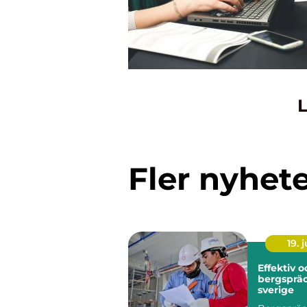
L
Fler nyhet
19. j
Effektiv 
bergspräc
sverige