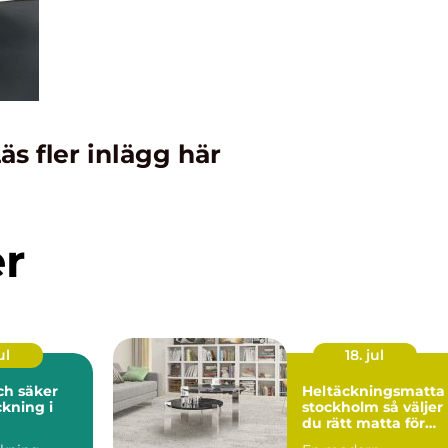
äs fler inlägg här
er
ul
18. jul
och säker
Heltäckningsmatta 
kning i
stockholm så väljer
du rätt matta för
hem och kontor