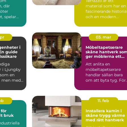
 som
Terrazzo är ett
, där
material som har en
möter
fascinerande historia
, spelar
och en modern
en
charm som gör det ..
roll.
..
apr
03. mar
genheter i
Möbeltapetserare
En guide
skåne hantverk som
dssökare
ger möblerna ett
nytt liv
lediga
Att anlita en
r i Ljungby
möbeltapetserare
 som en
handlar sällan bara
, men med
om att byta tyg. För
p och ...
många är det ett sät
att be...
eb
11. feb
för
Installera kamin i
lt bruk
skåne trygg värme
med rätt hantverk
ndustriella