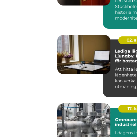
I en stad
Stockholm
historia 
modernitet
säkerhet 
avgörande 
Låssmed S.
02. 
Lediga lä
Ljungby: 
för bosta
Att hitta 
lägenhete
kan verka
utmaning
rätt kunska
17. f
Omrörare 
industriel
I dagens i