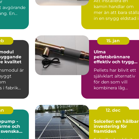
Att installera en
är
kamin handlar om
et avgörande
mer än att bara ställ
ång. En
in en snygg eldstad i
vardagsrummet. En
vä...
feb
15. jan
modul
Ulma
 byggande
pelletsbrännare
 kvalitet
effektiv och trygg
värme med pellets
msmodul är
Pellets har blivit ett
gbyggt
självklart alternativ
som
för den som vill
 i fabrik
kombinera låg
ras
uppvärmningskostn
ill byggar...
d med ...
jan
12. dec
epump -
Solceller: en hållbar
värme och
investering för
r svenska
framtiden