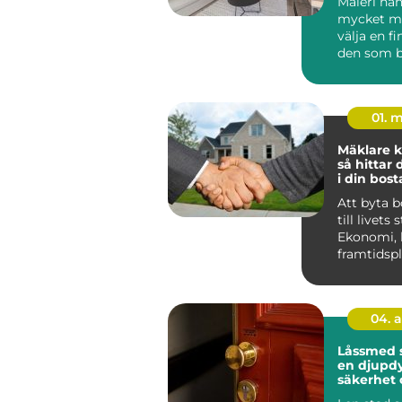
Måleri ha
mycket me
välja en fi
den som b
Huddinge 
klimat, hu.
01. 
Mäklare k
så hittar 
i din bost
Att byta 
till livets 
Ekonomi, 
framtidsp
ihop, och 
04. 
Låssmed 
en djupdy
säkerhet 