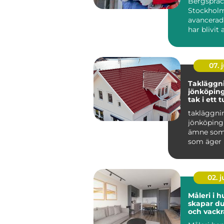
Bergspräc
Stockholm
avancerad
har blivit 
populär i 
07. j
Takläggn
jönköping tryg
tak i ett t
småländs
takläggni
jönköping 
ämne som 
som äger 
området r
Taket är hu
02. 
Måleri i h
skapar du
och vackr
hemma