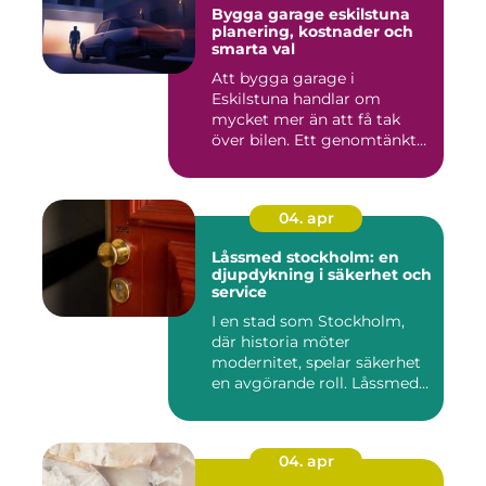
Bygga garage eskilstuna
planering, kostnader och
smarta val
Att bygga garage i
Eskilstuna handlar om
mycket mer än att få tak
över bilen. Ett genomtänkt
garage ...
04. apr
Låssmed stockholm: en
djupdykning i säkerhet och
service
I en stad som Stockholm,
där historia möter
modernitet, spelar säkerhet
en avgörande roll. Låssmed
S...
04. apr