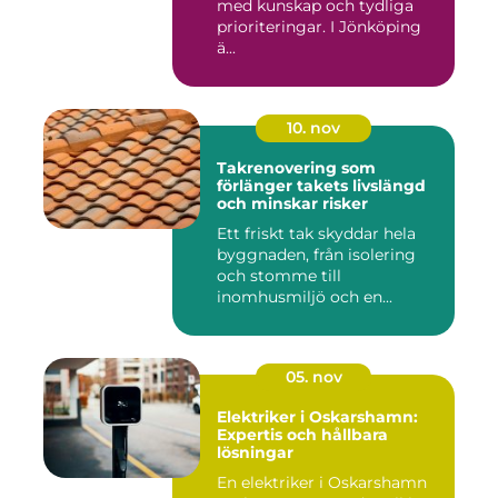
med kunskap och tydliga
prioriteringar. I Jönköping
ä...
10. nov
Takrenovering som
förlänger takets livslängd
och minskar risker
Ett friskt tak skyddar hela
byggnaden, från isolering
och stomme till
inomhusmiljö och en...
05. nov
Elektriker i Oskarshamn:
Expertis och hållbara
lösningar
En elektriker i Oskarshamn