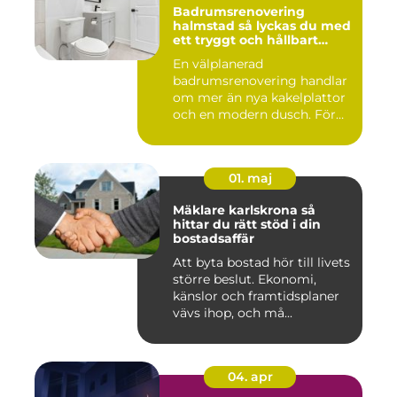
Badrumsrenovering
halmstad så lyckas du med
ett tryggt och hållbart
badrum
En välplanerad
badrumsrenovering handlar
om mer än nya kakelplattor
och en modern dusch. För
många i...
01. maj
Mäklare karlskrona så
hittar du rätt stöd i din
bostadsaffär
Att byta bostad hör till livets
större beslut. Ekonomi,
känslor och framtidsplaner
vävs ihop, och må...
04. apr