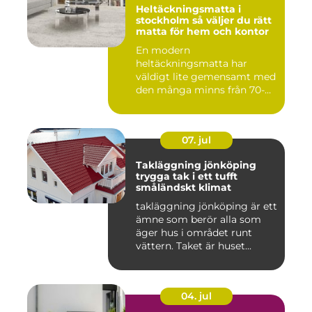
Heltäckningsmatta i
stockholm så väljer du rätt
matta för hem och kontor
En modern
heltäckningsmatta har
väldigt lite gemensamt med
den många minns från 70-
och 80talet. Ida...
07. jul
Takläggning jönköping
trygga tak i ett tufft
småländskt klimat
takläggning jönköping är ett
ämne som berör alla som
äger hus i området runt
vättern. Taket är huset...
04. jul