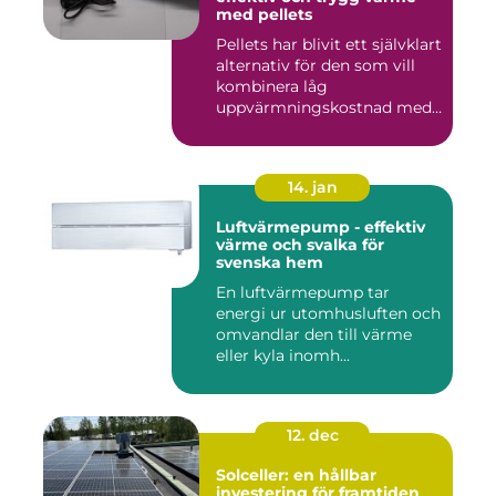
med pellets
Pellets har blivit ett självklart
alternativ för den som vill
kombinera låg
uppvärmningskostnad med
...
14. jan
Luftvärmepump - effektiv
värme och svalka för
svenska hem
En luftvärmepump tar
energi ur utomhusluften och
omvandlar den till värme
eller kyla inomh...
12. dec
Solceller: en hållbar
investering för framtiden