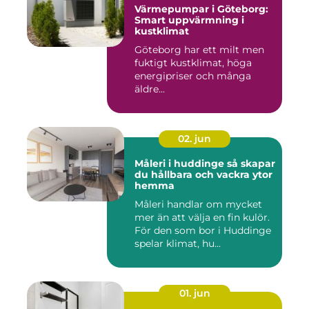
Värmepumpar i Göteborg:
Smart uppvärmning i
kustklimat
Göteborg har ett milt men
fuktigt kustklimat, höga
energipriser och många
äldre...
02. jun
Måleri i huddinge så skapar
du hållbara och vackra ytor
hemma
Måleri handlar om mycket
mer än att välja en fin kulör.
För den som bor i Huddinge
spelar klimat, hu...
01. jun