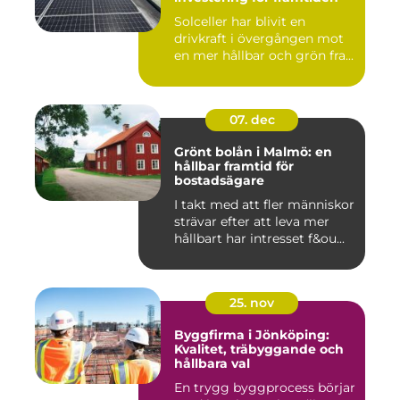
Solceller har blivit en
drivkraft i övergången mot
en mer hållbar och grön fra...
07. dec
Grönt bolån i Malmö: en
hållbar framtid för
bostadsägare
I takt med att fler människor
strävar efter att leva mer
hållbart har intresset f&ou...
25. nov
Byggfirma i Jönköping:
Kvalitet, träbyggande och
hållbara val
En trygg byggprocess börjar