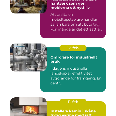
hantverk som ger
möblerna ett nytt liv
Att anlita en
möbeltapetserare handlar
sällan bara om att byta tyg.
För många är det ett sätt att
be...
17. feb
Omrörare för industriellt
bruk
I dagens industriella
landskap är effektivitet
avgörande för framgång. En
centr...
11. feb
Installera kamin i skåne
trygg värme med rätt