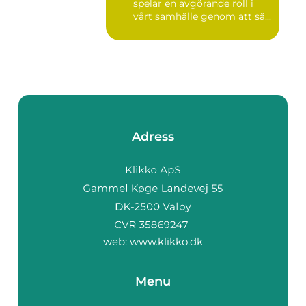
spelar en avgörande roll i
vårt samhälle genom att sä...
Adress
web:
www.klikko.dk
Menu