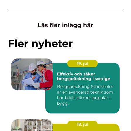
Läs fler inlägg här
Fler nyheter
19. jul
Effektiv och säker
bergspräckning i sverige
Bergspräckning Stockholm
är en avancerad teknik som
har blivit alltmer populär i
bygg...
18. jul