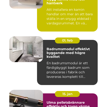
hantverk
Att installera en kamin
handlar om mer än att bara
ställa in en snygg eldstad i
vardagsrummet. En vä...
01. feb
Badrumsmodul effektivt
byggande med högre
kvalitet
En badrumsmodul är ett
färdigbyggt badrum som
produceras i fabrik och
levereras komplett till
byggar...
15. jan
Ulma pelletsbrännare
effektiv och trygg värme