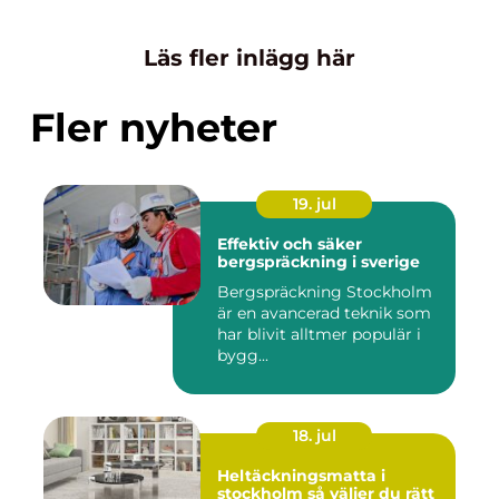
Läs fler inlägg här
Fler nyheter
19. jul
Effektiv och säker
bergspräckning i sverige
Bergspräckning Stockholm
är en avancerad teknik som
har blivit alltmer populär i
bygg...
18. jul
Heltäckningsmatta i
stockholm så väljer du rätt