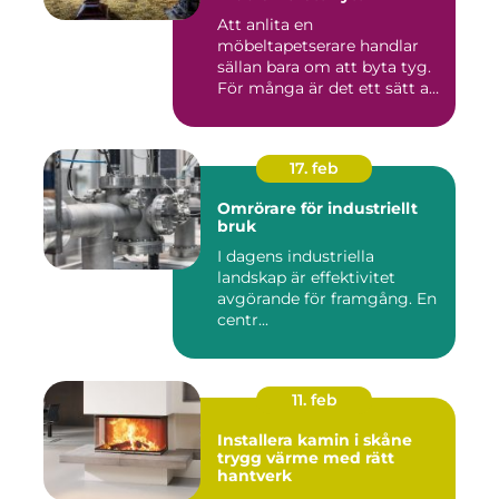
Att anlita en
möbeltapetserare handlar
sällan bara om att byta tyg.
För många är det ett sätt att
be...
17. feb
Omrörare för industriellt
bruk
I dagens industriella
landskap är effektivitet
avgörande för framgång. En
centr...
11. feb
Installera kamin i skåne
trygg värme med rätt
hantverk