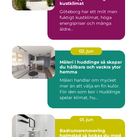
kustklimat
Göteborg har ett milt men
fuktigt kustklimat, höga
energipriser och många
äldre...
02. jun
Måleri i huddinge så skapar
du hållbara och vackra ytor
hemma
Måleri handlar om mycket
mer än att välja en fin kulör.
För den som bor i Huddinge
spelar klimat, hu...
01. jun
Badrumsrenovering
halmstad så lyckas du med