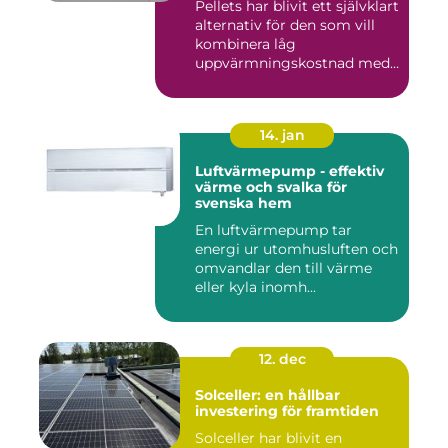
Pellets har blivit ett självklart
alternativ för den som vill
kombinera låg
uppvärmningskostnad med
...
14. jan
Luftvärmepump - effektiv
värme och svalka för
svenska hem
En luftvärmepump tar
energi ur utomhusluften och
omvandlar den till värme
eller kyla inomh...
12. dec
Solceller: en hållbar
investering för framtiden
Solceller har blivit en