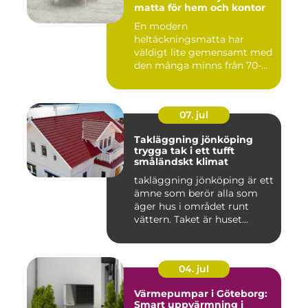
matta för hem och kontor
En modern
heltäckningsmatta har
väldigt lite gemensamt med
den många minns från 70-
och 80talet. Ida...
07. jul
Takläggning jönköping
trygga tak i ett tufft
småländskt klimat
takläggning jönköping är ett
ämne som berör alla som
äger hus i området runt
vättern. Taket är huset...
04. jul
Värmepumpar i Göteborg:
Smart uppvärmning i