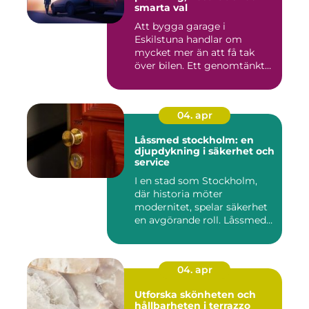
smarta val
Att bygga garage i
Eskilstuna handlar om
mycket mer än att få tak
över bilen. Ett genomtänkt
garage ...
04. apr
Låssmed stockholm: en
djupdykning i säkerhet och
service
I en stad som Stockholm,
där historia möter
modernitet, spelar säkerhet
en avgörande roll. Låssmed
S...
04. apr
Utforska skönheten och
hållbarheten i terrazzo