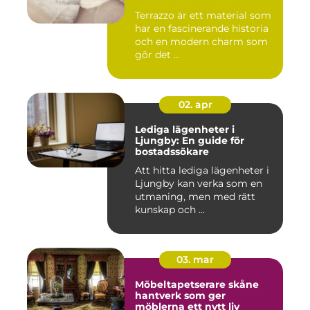
Terrazzo är ett material som
har en fascinerande historia
och en modern charm som
gör det ...
02. apr
Lediga lägenheter i
Ljungby: En guide för
bostadssökare
Att hitta lediga lägenheter i
Ljungby kan verka som en
utmaning, men med rätt
kunskap och ...
03. mar
Möbeltapetserare skåne
hantverk som ger
möblerna ett nytt liv