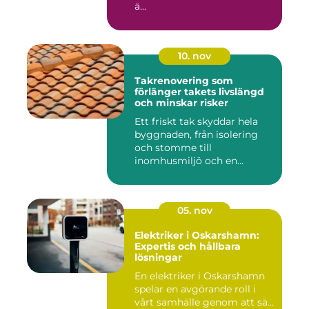
ä...
10. nov
Takrenovering som
förlänger takets livslängd
och minskar risker
Ett friskt tak skyddar hela
byggnaden, från isolering
och stomme till
inomhusmiljö och en...
05. nov
Elektriker i Oskarshamn:
Expertis och hållbara
lösningar
En elektriker i Oskarshamn
spelar en avgörande roll i
vårt samhälle genom att sä...