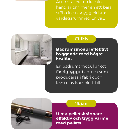
Att installera en kamin
handlar om mer än att bara
ställa in en snygg eldstad i
vardagsrummet. En vä...
01. feb
Badrumsmodul effektivt
byggande med högre
kvalitet
En badrumsmodul är ett
färdigbyggt badrum som
produceras i fabrik och
levereras komplett till
byggar...
15. jan
Ulma pelletsbrännare
effektiv och trygg värme
med pellets