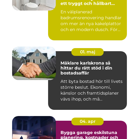
ett tryggt och hållbart
badrum
En välplanerad
badrumsrenovering handlar
om mer än nya kakelplattor
och en modern dusch. För
många i...
01. maj
Mäklare karlskrona så
hittar du rätt stöd i din
bostadsaffär
Att byta bostad hör till livets
större beslut. Ekonomi,
känslor och framtidsplaner
vävs ihop, och må...
04. apr
Bygga garage eskilstuna
planering, kostnader och