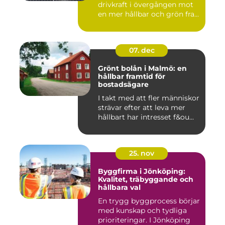
drivkraft i övergången mot
en mer hållbar och grön fra...
07. dec
Grönt bolån i Malmö: en
hållbar framtid för
bostadsägare
I takt med att fler människor
strävar efter att leva mer
hållbart har intresset f&ou...
25. nov
Byggfirma i Jönköping:
Kvalitet, träbyggande och
hållbara val
En trygg byggprocess börjar
med kunskap och tydliga
prioriteringar. I Jönköping