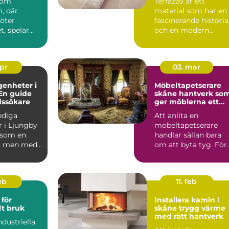
 som
Terrazzo är ett
, där
material som har en
möter
fascinerande historia
, spelar
och en modern
en
charm som gör det ..
roll.
..
apr
03. mar
genheter i
Möbeltapetserare
En guide
skåne hantverk som
dssökare
ger möblerna ett
nytt liv
lediga
Att anlita en
r i Ljungby
möbeltapetserare
 som en
handlar sällan bara
, men med
om att byta tyg. För
p och ...
många är det ett sät
att be...
eb
11. feb
för
Installera kamin i
lt bruk
skåne trygg värme
med rätt hantverk
ndustriella