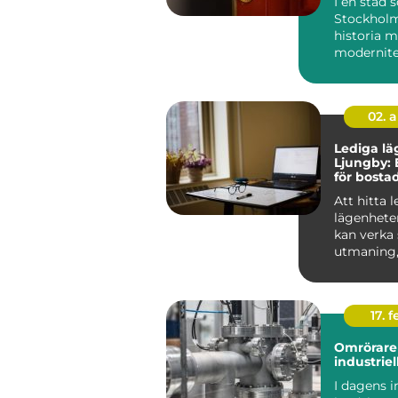
I en stad
Stockholm
historia 
modernitet
säkerhet 
avgörande 
Låssmed S.
02. 
Lediga lä
Ljungby: 
för bosta
Att hitta 
lägenhete
kan verka
utmaning
rätt kunska
17. f
Omrörare 
industriel
I dagens i