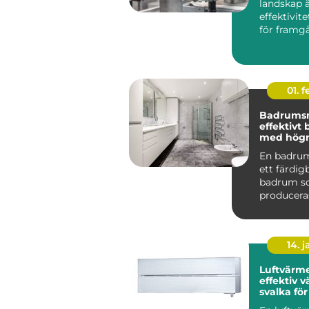
landskap 
effektivit
för framg
centr...
01. 
Badrums
effektivt
med högre
En badru
ett färdi
badrum 
produceras
och levere
komplett t
14. 
Luftvärm
effektiv 
svalka fö
hem