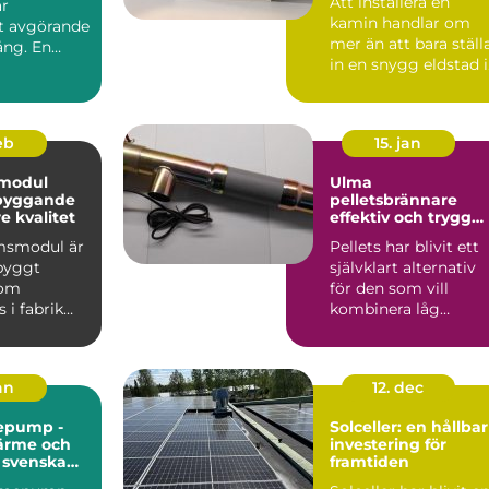
Att installera en
är
kamin handlar om
et avgörande
mer än att bara ställ
ång. En
in en snygg eldstad i
vardagsrummet. En
vä...
feb
15. jan
modul
Ulma
 byggande
pelletsbrännare
 kvalitet
effektiv och trygg
värme med pellets
msmodul är
Pellets har blivit ett
gbyggt
självklart alternativ
som
för den som vill
 i fabrik
kombinera låg
ras
uppvärmningskostn
ill byggar...
d med ...
jan
12. dec
epump -
Solceller: en hållbar
värme och
investering för
r svenska
framtiden