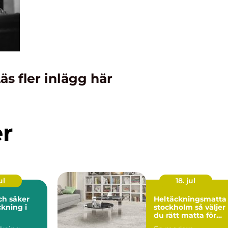
äs fler inlägg här
er
ul
18. jul
och säker
Heltäckningsmatta 
kning i
stockholm så väljer
du rätt matta för
hem och kontor