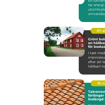
En luftv
tar energi
utomhuslu
omvandlar 
värme elle
inomh...
07. 
Grönt bol
en hållba
för bosta
I takt med 
människor
efter att 
hållbart h
f&ou...
10. 
Takrenov
förlänger
livslängd
minskar r