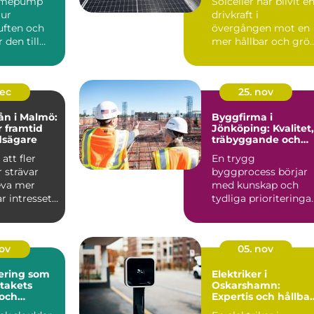
ärmepump
Solceller har blivit e
 ur
drivkraft i
ften och
övergången mot en
den till
mer hållbar och grö
r kyla
fra...
dec
25. nov
ån i Malmö:
Byggfirma i
r framtid
Jönköping: Kvalitet,
dsägare
träbyggande och
hållbara val
att fler
En trygg
 strävar
byggprocess börjar
leva mer
med kunskap och
ar intresset
tydliga prioriteringar
I Jönköping ä...
nov
05. nov
ering som
Elektriker i
 takets
Oskarshamn:
 och
Expertis och hållba
isker
lösningar