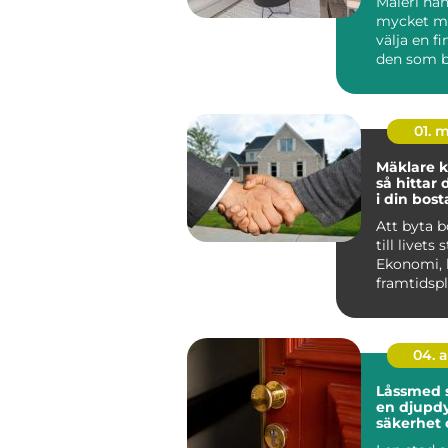
Måleri ha
mycket me
välja en fi
den som b
Huddinge 
klimat, hu.
01. 
Mäklare k
så hittar 
i din bost
Att byta 
till livets 
Ekonomi, 
framtidsp
ihop, och 
04. 
Låssmed 
en djupdy
säkerhet 