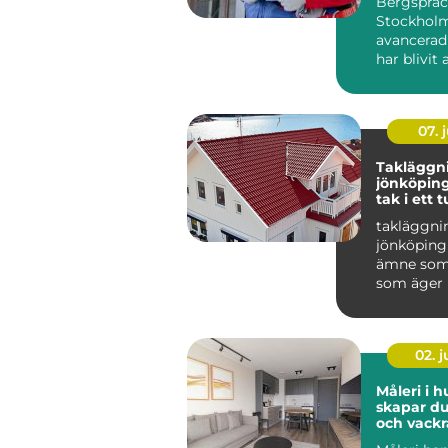
Bergspräc
Stockholm
avancerad
har blivit 
populär i 
07. j
Takläggn
jönköping tryg
tak i ett t
småländs
takläggni
jönköping 
ämne som 
som äger 
området r
Taket är hu
02. 
Måleri i h
skapar du
och vackr
hemma