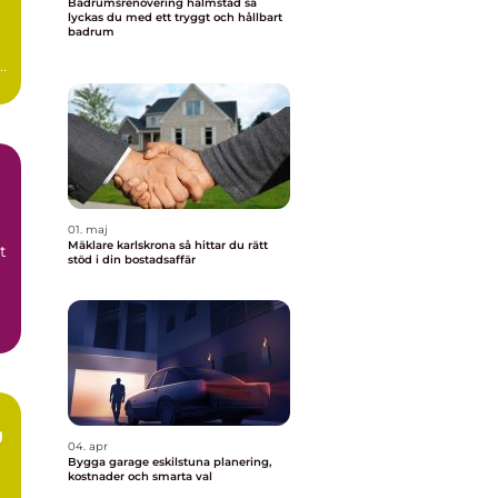
Badrumsrenovering halmstad så
lyckas du med ett tryggt och hållbart
badrum
n
0-
01. maj
Mäklare karlskrona så hittar du rätt
t
stöd i din bostadsaffär
g
04. apr
Bygga garage eskilstuna planering,
kostnader och smarta val
m