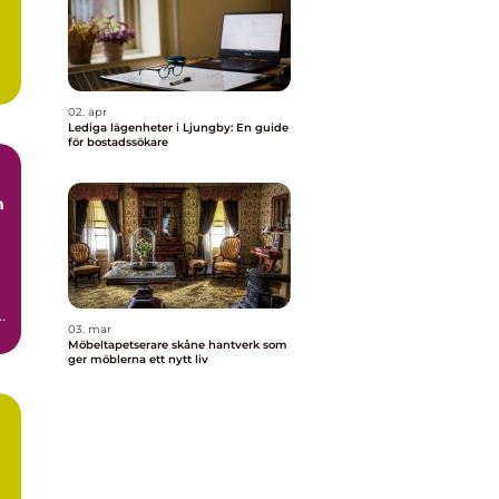
.
02. apr
Lediga lägenheter i Ljungby: En guide
för bostadssökare
03. mar
t
Möbeltapetserare skåne hantverk som
ger möblerna ett nytt liv