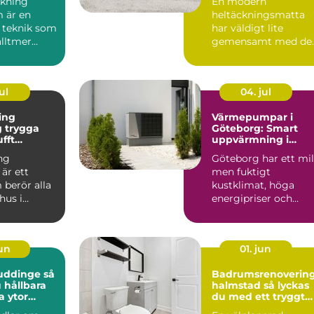
kning
En modern
 är en
heltäckningsmatta
 teknik som
har väldigt lite
alltmer
gemensamt med de
bygg...
många minns från 7
och 80talet. Ida...
ul
04. jul
ing
Värmepumpar i
ga
Göteborg: Smart
ufft
uppvärmning i
kt klimat
kustklimat
ng
Göteborg har ett mil
är ett
men fuktigt
berör alla
kustklimat, höga
hus i
energipriser och
unt vättern.
många äldre...
set...
jun
01. jun
uddinge så
Badrumsrenoverin
 hållbara
halmstad så lyckas
a ytor
du med ett tryggt
och hållbart badru