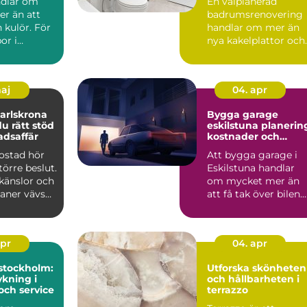
ndlar om
En välplanerad
r än att
badrumsrenovering
n kulör. För
handlar om mer än
or i
nya kakelplattor och
spelar
en modern dusch. F
..
många i...
maj
04. apr
arlskrona
Bygga garage
du rätt stöd
eskilstuna planering,
adsaffär
kostnader och
smarta val
bostad hör
Att bygga garage i
större beslut.
Eskilstuna handlar
känslor och
om mycket mer än
laner vävs
att få tak över bilen.
må...
Ett genomtänkt
garage ...
apr
04. apr
stockholm:
Utforska skönheten
kning i
och hållbarheten i
och service
terrazzo