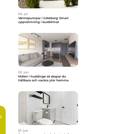
04. jul
Värmepumpar i Göteborg: Smart
uppvärmning i kustklimat
02. jun
Måleri i huddinge så skapar du
hållbara och vackra ytor hemma
i
01. jun