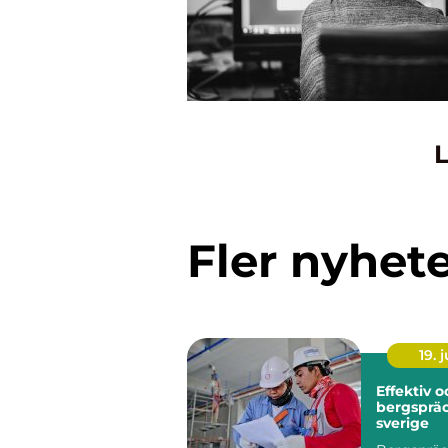
L
Fler nyhet
19. j
Effektiv 
bergspräc
sverige