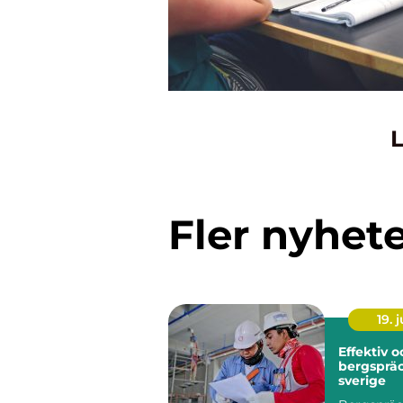
L
Fler nyhet
19. j
Effektiv 
bergspräc
sverige