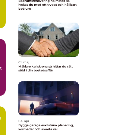
Badrumsrenovering halmstad så
lyckas du med ett tryggt och hållbart
badrum
n
0-
01. maj
Mäklare karlskrona så hittar du rätt
t
stöd i din bostadsaffär
g
04. apr
Bygga garage eskilstuna planering,
kostnader och smarta val
m