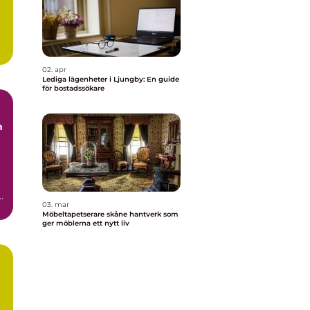
.
02. apr
Lediga lägenheter i Ljungby: En guide
för bostadssökare
03. mar
t
Möbeltapetserare skåne hantverk som
ger möblerna ett nytt liv