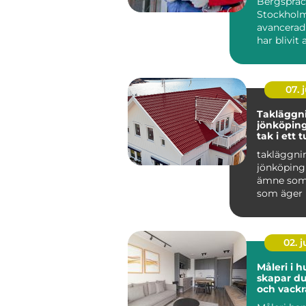
Bergspräc
Stockholm
avancerad
har blivit 
populär i 
07. j
Takläggn
jönköping tryg
tak i ett t
småländs
takläggni
jönköping 
ämne som 
som äger 
området r
Taket är hu
02. 
Måleri i h
skapar du
och vackr
hemma