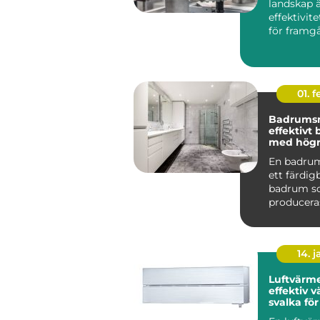
landskap 
effektivit
för framg
centr...
01. 
Badrums
effektivt
med högre
En badru
ett färdi
badrum 
produceras
och levere
komplett t
14. 
Luftvärm
effektiv 
svalka fö
hem