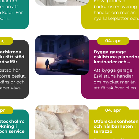
ndlar om
En välplanerad
r än att
badrumsrenovering
n kulör. För
handlar om mer än
or i
nya kakelplattor och
spelar
en modern dusch. F
..
många i...
maj
04. apr
arlskrona
Bygga garage
du rätt stöd
eskilstuna planering,
adsaffär
kostnader och
smarta val
bostad hör
Att bygga garage i
större beslut.
Eskilstuna handlar
känslor och
om mycket mer än
laner vävs
att få tak över bilen.
må...
Ett genomtänkt
garage ...
apr
04. apr
stockholm:
Utforska skönheten
kning i
och hållbarheten i
och service
terrazzo