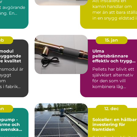
Att installera en
är
kamin handlar om
et avgörande
mer än att bara ställ
ång. En
in en snygg eldstad i
vardagsrummet. En
vä...
feb
15. jan
modul
Ulma
 byggande
pelletsbrännare
 kvalitet
effektiv och trygg
värme med pellets
msmodul är
Pellets har blivit ett
gbyggt
självklart alternativ
som
för den som vill
 i fabrik
kombinera låg
ras
uppvärmningskostn
ill byggar...
d med ...
jan
12. dec
epump -
Solceller: en hållbar
värme och
investering för
r svenska
framtiden