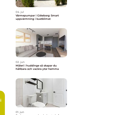
04. jul
Värmepumpar i Göteborg: Smart
uppvärmning i kustklimat
02. jun
Måleri i huddinge så skapar du
hållbara och vackra ytor hemma
i
01. jun