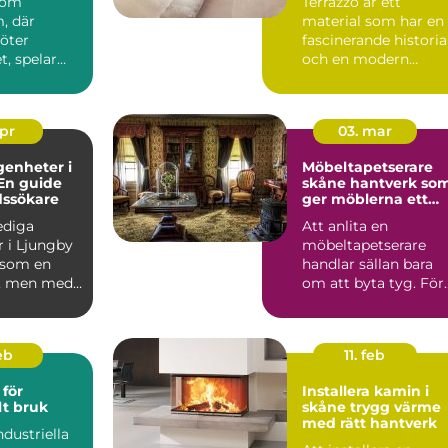
 som
Terrazzo är ett
, där
material som har en
möter
fascinerande historia
, spelar
och en modern
en
charm som gör det ..
roll.
..
apr
03. mar
genheter i
Möbeltapetserare
En guide
skåne hantverk som
dssökare
ger möblerna ett
nytt liv
lediga
Att anlita en
r i Ljungby
möbeltapetserare
 som en
handlar sällan bara
, men med
om att byta tyg. För
p och ...
många är det ett sät
att be...
eb
11. feb
för
Installera kamin i
lt bruk
skåne trygg värme
med rätt hantverk
ndustriella