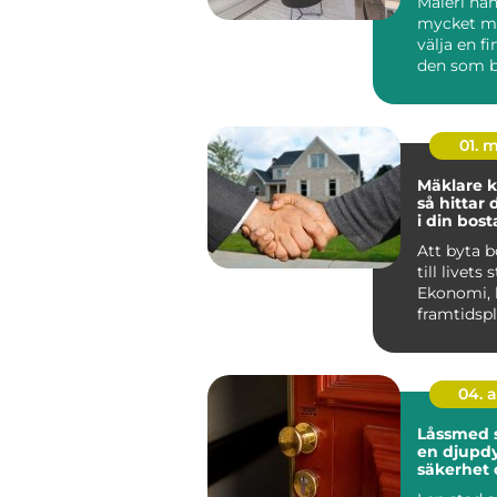
Måleri ha
mycket me
välja en fi
den som b
Huddinge 
klimat, hu.
01. 
Mäklare k
så hittar 
i din bost
Att byta 
till livets 
Ekonomi, 
framtidsp
ihop, och 
04. 
Låssmed 
en djupdy
säkerhet 