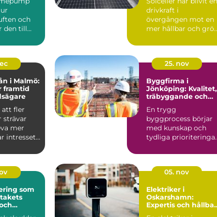
ärmepump
Solceller har blivit e
 ur
drivkraft i
ften och
övergången mot en
den till
mer hållbar och grö
r kyla
fra...
dec
25. nov
ån i Malmö:
Byggfirma i
r framtid
Jönköping: Kvalitet,
dsägare
träbyggande och
hållbara val
att fler
En trygg
 strävar
byggprocess börjar
leva mer
med kunskap och
ar intresset
tydliga prioriteringar
I Jönköping ä...
nov
05. nov
ering som
Elektriker i
 takets
Oskarshamn:
 och
Expertis och hållba
isker
lösningar