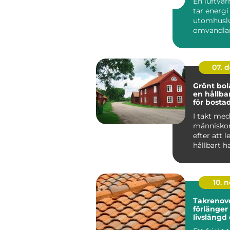
En luftv
tar energi
utomhuslu
omvandlar 
värme elle
inomh...
07. 
Grönt bol
en hållba
för bosta
I takt med 
människor
efter att 
hållbart h
f&ou...
10. 
Takrenov
förlänger
livslängd
minskar r