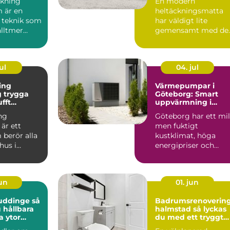
kning
En modern
 är en
heltäckningsmatta
 teknik som
har väldigt lite
alltmer
gemensamt med de
bygg...
många minns från 7
och 80talet. Ida...
ul
04. jul
ing
Värmepumpar i
ga
Göteborg: Smart
ufft
uppvärmning i
kt klimat
kustklimat
ng
Göteborg har ett mil
är ett
men fuktigt
berör alla
kustklimat, höga
hus i
energipriser och
unt vättern.
många äldre...
set...
jun
01. jun
uddinge så
Badrumsrenoverin
 hållbara
halmstad så lyckas
a ytor
du med ett tryggt
och hållbart badru