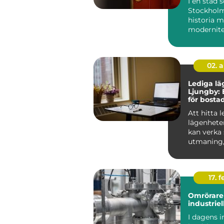
I en stad
Stockholm
historia 
modernitet
säkerhet 
avgörande 
Låssmed S.
02. 
Lediga lä
Ljungby: 
för bosta
Att hitta 
lägenhete
kan verka
utmaning
rätt kunska
17. f
Omrörare 
industriel
I dagens i