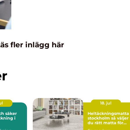
äs fler inlägg här
er
ul
18. jul
och säker
Heltäckningsmatta 
kning i
stockholm så väljer
du rätt matta för
hem och kontor