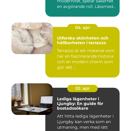
modernitet, spelar säkerhet
en avgörande roll. Låssmed
S...
04. apr
Utforska skönheten och
hållbarheten i terrazzo
Terrazzo är ett material som
har en fascinerande historia
och en modern charm som
gör det ...
02. apr
Lediga lägenheter i
Ljungby: En guide för
bostadssökare
Att hitta lediga lägenheter i
Ljungby kan verka som en
utmaning, men med rätt