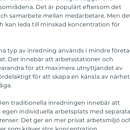
tsområdena. Det är populärt eftersom det
ch samarbete mellan medarbetare. Men de
ch kan leda till minskad koncentration för
a typ av inredning används i mindre föret
t. Det innebär att arbetsstationer och
arandra för att maximera utnyttjandet av
rdelaktigt för att skapa en känsla av närhet
åga.
 Den traditionella inredningen innebär att
n egen individuella arbetsplats med separat
enser. Det ger en mer privat arbetsmiljö oc
er som kräver stor koncentration.