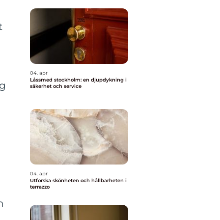
t
04. apr
Låssmed stockholm: en djupdykning i
ag
säkerhet och service
04. apr
Utforska skönheten och hållbarheten i
a
terrazzo
h