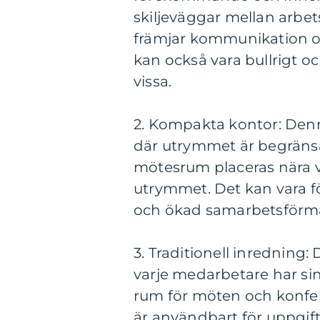
skiljeväggar mellan arbe
främjar kommunikation o
kan också vara bullrigt o
vissa.
2. Kompakta kontor: Denn
där utrymmet är begränsa
mötesrum placeras nära v
utrymmet. Det kan vara fö
och ökad samarbetsförm
3. Traditionell inredning:
varje medarbetare har si
rum för möten och konfer
är användbart för uppgift