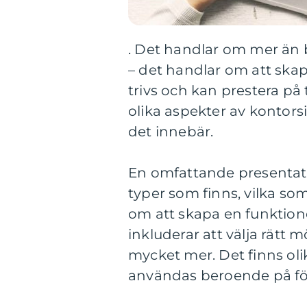
. Det handlar om mer än b
– det handlar om att ska
trivs och kan prestera på 
olika aspekter av kontors
det innebär.
En omfattande presentatio
typer som finns, vilka so
om att skapa en funktionel
inkluderar att välja rätt m
mycket mer. Det finns ol
användas beroende på fö