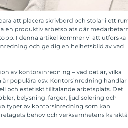
ara att placera skrivbord och stolar i ett ru
pa en produktiv arbetsplats där medarbetar
topp. I denna artikel kommer vi att utforska
inredning och ge dig en helhetsbild av vad
n av kontorsinredning – vad det är, vilka
m är populära osv. Kontorsinredning handlar
l och estetiskt tilltalande arbetsplats. Det
öbler, belysning, färger, ljudisolering och
ika typer av kontorsinredning som kan
retagets behov och verksamhetens karaktä