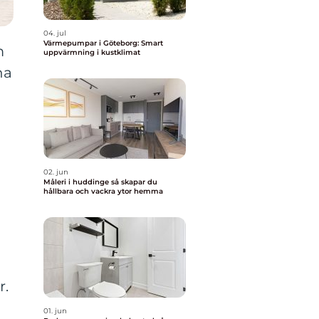
04. jul
Värmepumpar i Göteborg: Smart
m
uppvärmning i kustklimat
na
02. jun
Måleri i huddinge så skapar du
hållbara och vackra ytor hemma
r.
01. jun