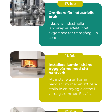
17. feb
Omrörare för industriellt
bruk
I dagens industriella
landskap är effektivitet
avgörande för framgång. En
centr...
11. feb
Installera kamin i skåne
trygg värme med rätt
hantverk
Att installera en kamin
handlar om mer än att bara
ställa in en snygg eldstad i
vardagsrummet. En vä...
01. feb