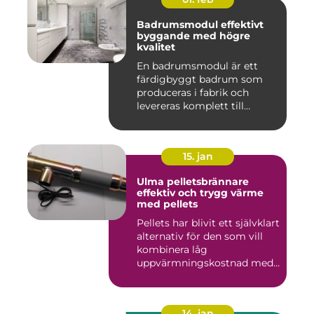
Badrumsmodul effektivt
byggande med högre
kvalitet
En badrumsmodul är ett
färdigbyggt badrum som
produceras i fabrik och
levereras komplett till
byggar...
15. jan
Ulma pelletsbrännare
effektiv och trygg värme
med pellets
Pellets har blivit ett självklart
alternativ för den som vill
kombinera låg
uppvärmningskostnad med
...
14. jan