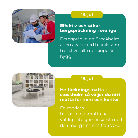
19. jul
Effektiv och säker
bergspräckning i sverige
Bergspräckning Stockholm
är en avancerad teknik som
har blivit alltmer populär i
bygg...
18. jul
Heltäckningsmatta i
stockholm så väljer du rätt
matta för hem och kontor
En modern
heltäckningsmatta har
väldigt lite gemensamt med
den många minns från 70-
och 80talet. Ida...