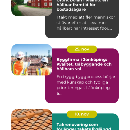
Grönt bolån i Malmö: en
hållbar framtid för
bostadsägare
I takt med att fler människor
strävar efter att leva mer
hållbart har intresset f&ou...
25. nov
Byggfirma i Jönköping:
Kvalitet, träbyggande och
hållbara val
En trygg byggprocess börjar
med kunskap och tydliga
prioriteringar. I Jönköping
ä...
10. nov
Takrenovering som
förlänger takets livslängd