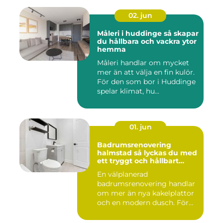
02. jun
Måleri i huddinge så skapar
du hållbara och vackra ytor
hemma
Måleri handlar om mycket
mer än att välja en fin kulör.
För den som bor i Huddinge
spelar klimat, hu...
01. jun
Badrumsrenovering
halmstad så lyckas du med
ett tryggt och hållbart
badrum
En välplanerad
badrumsrenovering handlar
om mer än nya kakelplattor
och en modern dusch. För
många i...