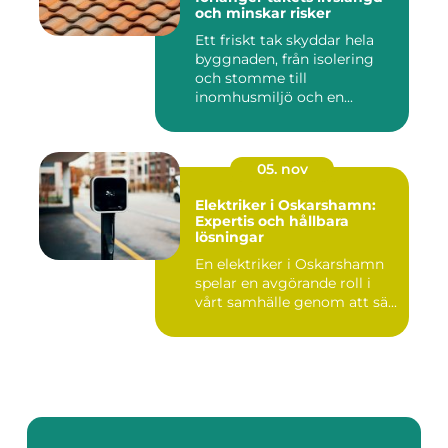
och minskar risker
Ett friskt tak skyddar hela
byggnaden, från isolering
och stomme till
inomhusmiljö och en...
05. nov
Elektriker i Oskarshamn:
Expertis och hållbara
lösningar
En elektriker i Oskarshamn
spelar en avgörande roll i
vårt samhälle genom att sä...