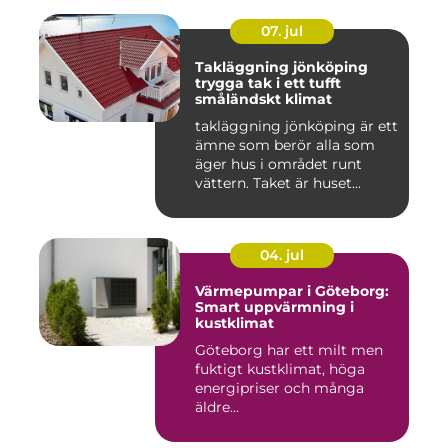
07. jul
Takläggning jönköping
trygga tak i ett tufft
småländskt klimat
takläggning jönköping är ett
ämne som berör alla som
äger hus i området runt
vättern. Taket är huset...
04. jul
Värmepumpar i Göteborg:
Smart uppvärmning i
kustklimat
Göteborg har ett milt men
fuktigt kustklimat, höga
energipriser och många
äldre...