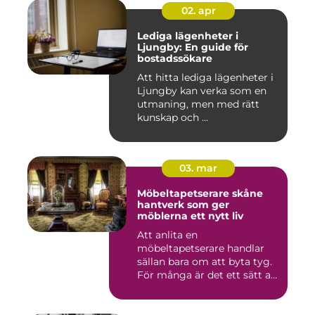
02. apr
Lediga lägenheter i
Ljungby: En guide för
bostadssökare
Att hitta lediga lägenheter i
Ljungby kan verka som en
utmaning, men med rätt
kunskap och ...
03. mar
Möbeltapetserare skåne
hantverk som ger
möblerna ett nytt liv
Att anlita en
möbeltapetserare handlar
sällan bara om att byta tyg.
För många är det ett sätt att
be...