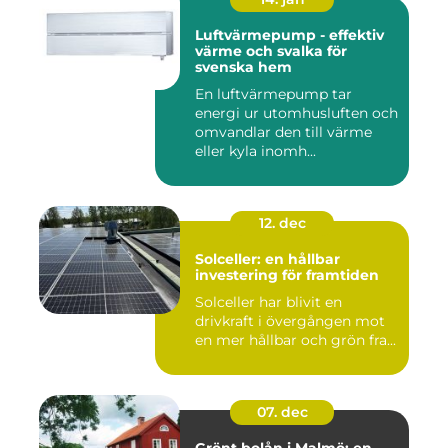
Luftvärmepump - effektiv
värme och svalka för
svenska hem
En luftvärmepump tar
energi ur utomhusluften och
omvandlar den till värme
eller kyla inomh...
12. dec
Solceller: en hållbar
investering för framtiden
Solceller har blivit en
drivkraft i övergången mot
en mer hållbar och grön fra...
07. dec