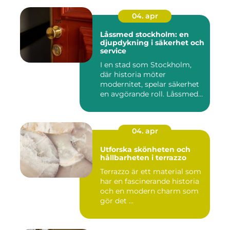
04. apr
Låssmed stockholm: en
djupdykning i säkerhet och
service
I en stad som Stockholm,
där historia möter
modernitet, spelar säkerhet
en avgörande roll. Låssmed
S...
04. apr
Utforska skönheten och
hållbarheten i terrazzo
Terrazzo är ett material som
har en fascinerande historia
och en modern charm som
gör det ...