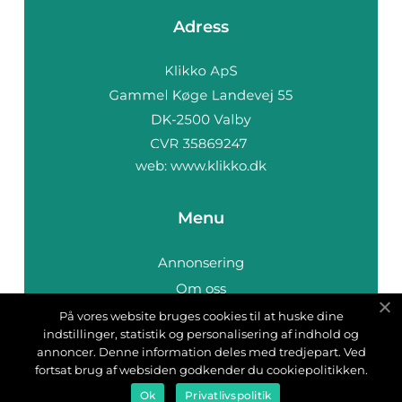
Adress
web:
www.klikko.dk
Menu
Annonsering
Om oss
Cookies
På vores website bruges cookies til at huske dine
indstillinger, statistik og personalisering af indhold og
Kontakta oss
annoncer. Denne information deles med tredjepart. Ved
Sitemap
fortsat brug af websiden godkender du cookiepolitikken.
Ok
Privatlivspolitik