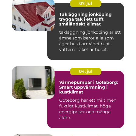
07. jul
Takläggning jönköping
trygga tak i ett tufft
småländskt klimat
takläggning jönköping är ett
ämne som berör alla som
äger hus i området runt
vättern. Taket är huset...
04. jul
Värmepumpar i Göteborg:
Smart uppvärmning i
kustklimat
Göteborg har ett milt men
fuktigt kustklimat, höga
energipriser och många
äldre...