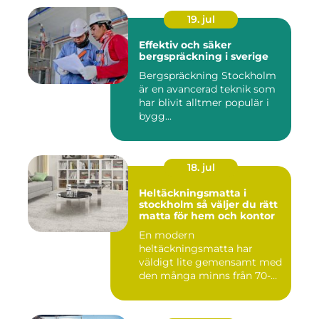
19. jul
Effektiv och säker
bergspräckning i sverige
Bergspräckning Stockholm
är en avancerad teknik som
har blivit alltmer populär i
bygg...
18. jul
Heltäckningsmatta i
stockholm så väljer du rätt
matta för hem och kontor
En modern
heltäckningsmatta har
väldigt lite gemensamt med
den många minns från 70-
och 80talet. Ida...