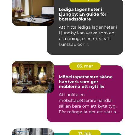
Lediga lägenheter i
Ljungby: En guide för
bostadssökare
Att hitta lediga lägenheter i
Ljungby kan verka som en
utmaning, men med rätt
kunskap och ...
03. mar
Möbeltapetserare skåne
hantverk som ger
möblerna ett nytt liv
Att anlita en
möbeltapetserare handlar
sällan bara om att byta tyg.
För många är det ett sätt att
be...
17. feb