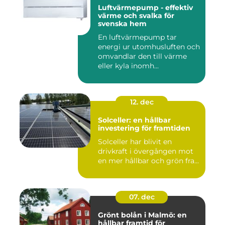
Luftvärmepump - effektiv
värme och svalka för
svenska hem
En luftvärmepump tar
energi ur utomhusluften och
omvandlar den till värme
eller kyla inomh...
12. dec
Solceller: en hållbar
investering för framtiden
Solceller har blivit en
drivkraft i övergången mot
en mer hållbar och grön fra...
07. dec
Grönt bolån i Malmö: en
hållbar framtid för