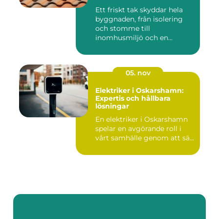
Ett friskt tak skyddar hela
byggnaden, från isolering
och stomme till
inomhusmiljö och en...
05. nov
Elektriker i Oskarshamn:
Expertis och hållbara
lösningar
En elektriker i Oskarshamn
spelar en avgörande roll i
vårt samhälle genom att sä...