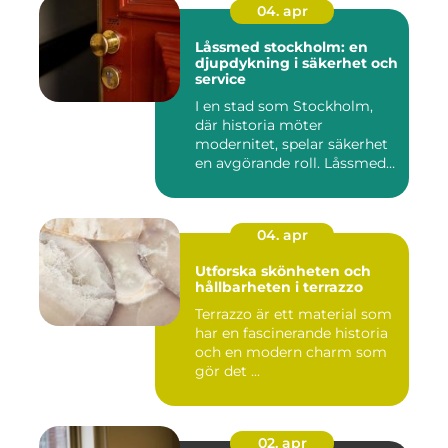
04. apr
Låssmed stockholm: en
djupdykning i säkerhet och
service
I en stad som Stockholm,
där historia möter
modernitet, spelar säkerhet
en avgörande roll. Låssmed
S...
04. apr
Utforska skönheten och
hållbarheten i terrazzo
Terrazzo är ett material som
har en fascinerande historia
och en modern charm som
gör det ...
02. apr