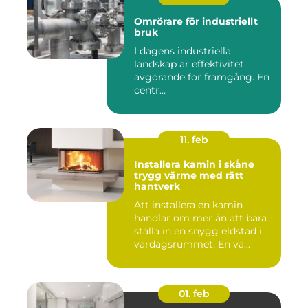
Omrörare för industriellt
bruk
I dagens industriella
landskap är effektivitet
avgörande för framgång. En
centr...
11. feb
Installera kamin i skåne
trygg värme med rätt
hantverk
Att installera en kamin
handlar om mer än att bara
ställa in en snygg eldstad i
vardagsrummet. En vä...
01. feb