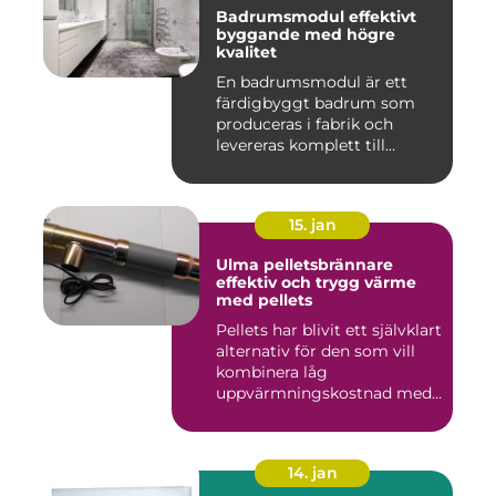
Badrumsmodul effektivt
byggande med högre
kvalitet
En badrumsmodul är ett
färdigbyggt badrum som
produceras i fabrik och
levereras komplett till
byggar...
15. jan
Ulma pelletsbrännare
effektiv och trygg värme
med pellets
Pellets har blivit ett självklart
alternativ för den som vill
kombinera låg
uppvärmningskostnad med
...
14. jan