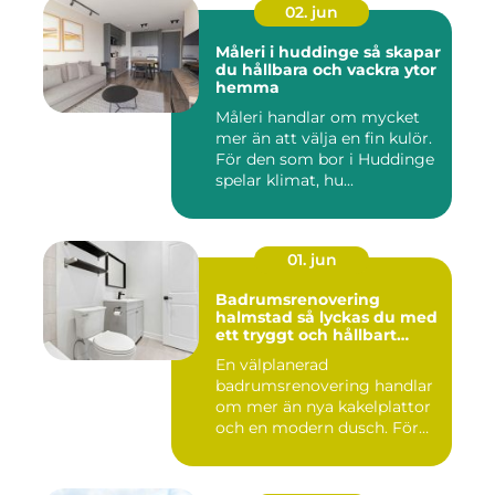
02. jun
Måleri i huddinge så skapar
du hållbara och vackra ytor
hemma
Måleri handlar om mycket
mer än att välja en fin kulör.
För den som bor i Huddinge
spelar klimat, hu...
01. jun
Badrumsrenovering
halmstad så lyckas du med
ett tryggt och hållbart
badrum
En välplanerad
badrumsrenovering handlar
om mer än nya kakelplattor
och en modern dusch. För
många i...