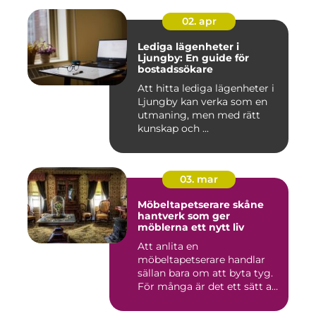
02. apr
Lediga lägenheter i
Ljungby: En guide för
bostadssökare
Att hitta lediga lägenheter i
Ljungby kan verka som en
utmaning, men med rätt
kunskap och ...
03. mar
Möbeltapetserare skåne
hantverk som ger
möblerna ett nytt liv
Att anlita en
möbeltapetserare handlar
sällan bara om att byta tyg.
För många är det ett sätt att
be...