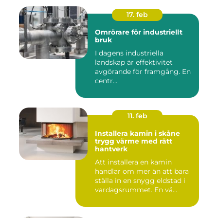
17. feb
Omrörare för industriellt
bruk
I dagens industriella
landskap är effektivitet
avgörande för framgång. En
centr...
11. feb
Installera kamin i skåne
trygg värme med rätt
hantverk
Att installera en kamin
handlar om mer än att bara
ställa in en snygg eldstad i
vardagsrummet. En vä...