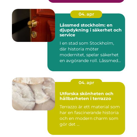
04. apr
Låssmed stockholm: en
djupdykning i säkerhet och
service
I en stad som Stockholm,
där historia möter
modernitet, spelar säkerhet
en avgörande roll. Låssmed
S...
04. apr
Utforska skönheten och
hållbarheten i terrazzo
Terrazzo är ett material som
har en fascinerande historia
och en modern charm som
gör det ...