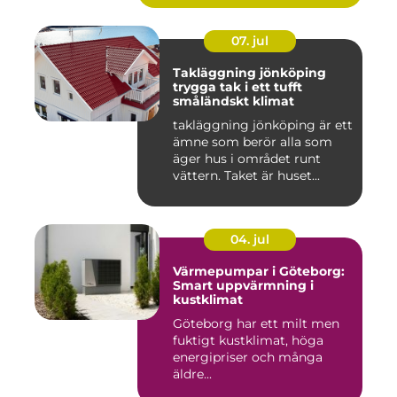
07. jul
Takläggning jönköping
trygga tak i ett tufft
småländskt klimat
takläggning jönköping är ett
ämne som berör alla som
äger hus i området runt
vättern. Taket är huset...
04. jul
Värmepumpar i Göteborg:
Smart uppvärmning i
kustklimat
Göteborg har ett milt men
fuktigt kustklimat, höga
energipriser och många
äldre...