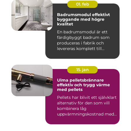
01. feb
Badrumsmodul effektivt
byggande med högre
kvalitet
En badrumsmodul är ett
färdigbyggt badrum som
produceras i fabrik och
levereras komplett till
byggar...
15. jan
Ulma pelletsbrännare
effektiv och trygg värme
med pellets
Pellets har blivit ett självklart
alternativ för den som vill
kombinera låg
uppvärmningskostnad med
...