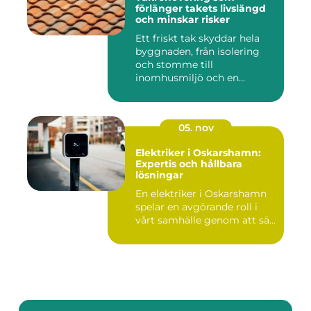
förlänger takets livslängd
och minskar risker
Ett friskt tak skyddar hela
byggnaden, från isolering
och stomme till
inomhusmiljö och en...
05. nov
Elektriker i Oskarshamn:
Expertis och hållbara
lösningar
En elektriker i Oskarshamn
spelar en avgörande roll i
vårt samhälle genom att sä...