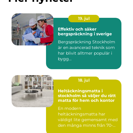
19. jul
Effektiv och säker
bergspräckning i sverige
Bergspräckning Stockholm
är en avancerad teknik som
har blivit alltmer populär i
bygg...
18. jul
Heltäckningsmatta i
stockholm så väljer du rätt
matta för hem och kontor
En modern
heltäckningsmatta har
väldigt lite gemensamt med
den många minns från 70-
och 80talet. Ida...