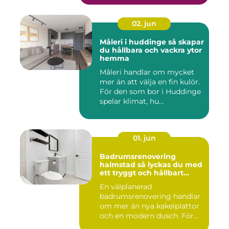
02. jun
Måleri i huddinge så skapar
du hållbara och vackra ytor
hemma
Måleri handlar om mycket
mer än att välja en fin kulör.
För den som bor i Huddinge
spelar klimat, hu...
01. jun
Badrumsrenovering
halmstad så lyckas du med
ett tryggt och hållbart
badrum
En välplanerad
badrumsrenovering handlar
om mer än nya kakelplattor
och en modern dusch. För
många i...