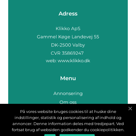
Adress
web:
www.klikko.dk
Menu
Annonsering
Om oss
Cookies
På vores website bruges cookies til at huske dine
indstillinger, statistik og personalisering af indhold og
Kontakta oss
annoncer. Denne information deles med tredjepart. Ved
Sitemap
fortsat brug af websiden godkender du cookiepolitikken.