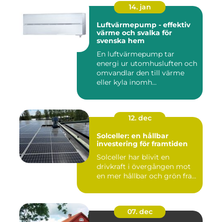
14. jan
Luftvärmepump - effektiv
värme och svalka för
svenska hem
En luftvärmepump tar
energi ur utomhusluften och
omvandlar den till värme
eller kyla inomh...
12. dec
Solceller: en hållbar
investering för framtiden
Solceller har blivit en
drivkraft i övergången mot
en mer hållbar och grön fra...
07. dec