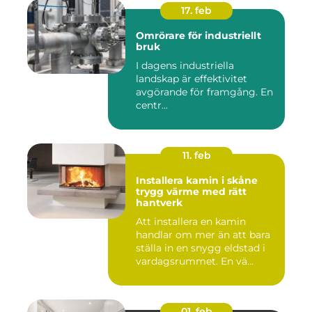
17. feb
Omrörare för industriellt
bruk
I dagens industriella
landskap är effektivitet
avgörande för framgång. En
centr...
11. feb
Installera kamin i skåne
trygg värme med rätt
hantverk
Att installera en kamin
handlar om mer än att bara
ställa in en snygg eldstad i
vardagsrummet. En vä...
01. feb