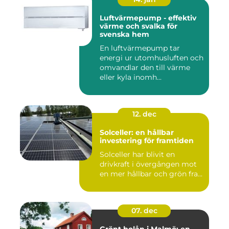
Luftvärmepump - effektiv
värme och svalka för
svenska hem
En luftvärmepump tar
energi ur utomhusluften och
omvandlar den till värme
eller kyla inomh...
12. dec
Solceller: en hållbar
investering för framtiden
Solceller har blivit en
drivkraft i övergången mot
en mer hållbar och grön fra...
07. dec