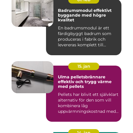
Badrumsmodul effektivt
byggande med högre
kvalitet
En badrumsmodul är ett
färdigbyggt badrum som
produceras i fabrik och
levereras komplett till
byggar...
15. jan
Ulma pelletsbrännare
effektiv och trygg värme
med pellets
Pellets har blivit ett självklart
alternativ för den som vill
kombinera låg
uppvärmningskostnad med
...
14. jan