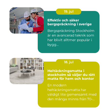
19. jul
Effektiv och säker
bergspräckning i sverige
Bergspräckning Stockholm
är en avancerad teknik som
har blivit alltmer populär i
bygg...
18. jul
Heltäckningsmatta i
stockholm så väljer du rätt
matta för hem och kontor
En modern
heltäckningsmatta har
väldigt lite gemensamt med
den många minns från 70-
och 80talet. Ida...