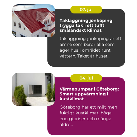
07. jul
Takläggning jönköping
trygga tak i ett tufft
småländskt klimat
takläggning jönköping är ett
ämne som berör alla som
äger hus i området runt
vättern. Taket är huset...
04. jul
Värmepumpar i Göteborg:
Smart uppvärmning i
kustklimat
Göteborg har ett milt men
fuktigt kustklimat, höga
energipriser och många
äldre...