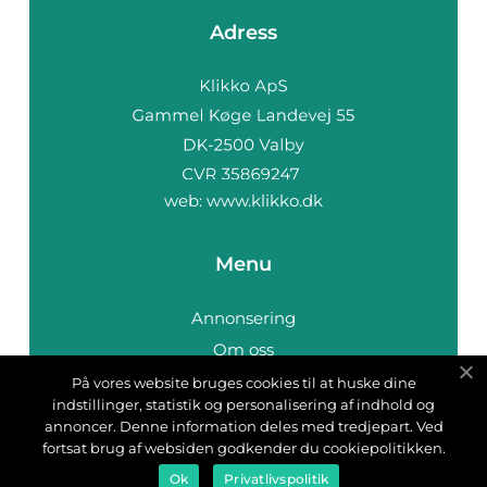
Adress
web:
www.klikko.dk
Menu
Annonsering
Om oss
Cookies
På vores website bruges cookies til at huske dine
indstillinger, statistik og personalisering af indhold og
Kontakta oss
annoncer. Denne information deles med tredjepart. Ved
Sitemap
fortsat brug af websiden godkender du cookiepolitikken.
Ok
Privatlivspolitik