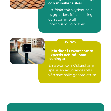
och minskar risker
Ett friskt tak skyddar hela
byggnaden, från isolering
och stomme till
inomhusmiljö och en...
05. nov
Elektriker i Oskarshamn:
Expertis och hållbara
lösningar
En elektriker i Oskarshamn
spelar en avgörande roll i
vårt samhälle genom att sä...