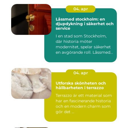
04. apr
Låssmed stockholm: en
djupdykning i säkerhet och
service
I en stad som Stockholm,
där historia möter
modernitet, spelar säkerhet
en avgörande roll. Låssmed
S...
04. apr
Utforska skönheten och
hållbarheten i terrazzo
Terrazzo är ett material som
har en fascinerande historia
och en modern charm som
gör det ...