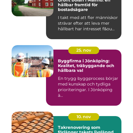
Grönt bolån i Malmö: en
hållbar framtid för
bostadsägare
I takt med att fler människor
strävar efter att leva mer
hållbart har intresset f&ou...
25. nov
Byggfirma i Jönköping:
Kvalitet, träbyggande och
hållbara val
En trygg byggprocess börjar
med kunskap och tydliga
prioriteringar. I Jönköping
ä...
10. nov
Takrenovering som
förlänger takets livslängd