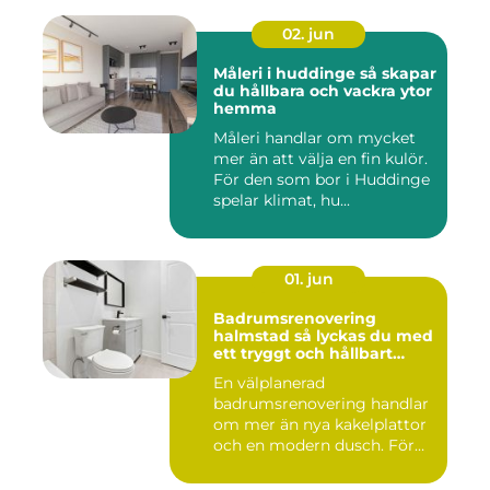
02. jun
Måleri i huddinge så skapar
du hållbara och vackra ytor
hemma
Måleri handlar om mycket
mer än att välja en fin kulör.
För den som bor i Huddinge
spelar klimat, hu...
01. jun
Badrumsrenovering
halmstad så lyckas du med
ett tryggt och hållbart
badrum
En välplanerad
badrumsrenovering handlar
om mer än nya kakelplattor
och en modern dusch. För
många i...