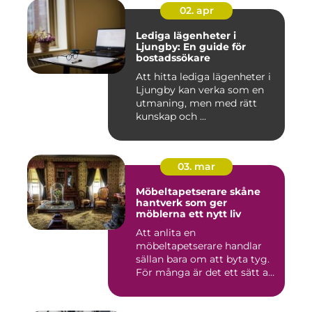
02. apr
Lediga lägenheter i
Ljungby: En guide för
bostadssökare
Att hitta lediga lägenheter i
Ljungby kan verka som en
utmaning, men med rätt
kunskap och ...
03. mar
Möbeltapetserare skåne
hantverk som ger
möblerna ett nytt liv
Att anlita en
möbeltapetserare handlar
sällan bara om att byta tyg.
För många är det ett sätt att
be...