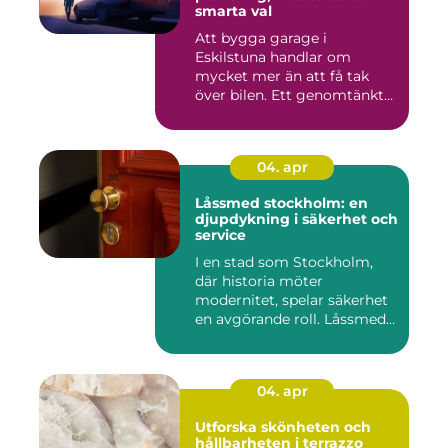
smarta val
Att bygga garage i
Eskilstuna handlar om
mycket mer än att få tak
över bilen. Ett genomtänkt
garage ...
04. apr
Låssmed stockholm: en
djupdykning i säkerhet och
service
I en stad som Stockholm,
där historia möter
modernitet, spelar säkerhet
en avgörande roll. Låssmed
S...
04. apr
Utforska skönheten och
hållbarheten i terrazzo