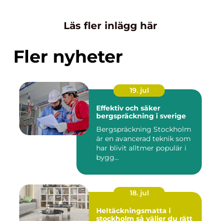
Läs fler inlägg här
Fler nyheter
19. jul
Effektiv och säker
bergspräckning i sverige
Bergspräckning Stockholm
är en avancerad teknik som
har blivit alltmer populär i
bygg...
18. jul
Heltäckningsmatta i
stockholm så väljer du rätt