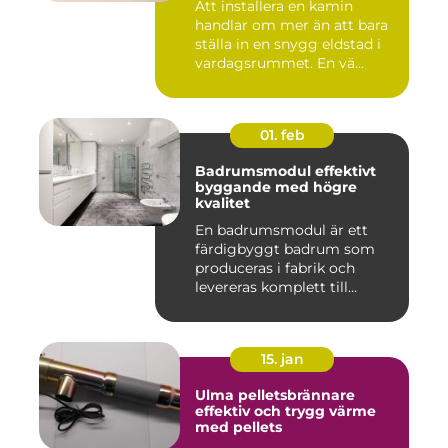
Att installera en kamin
handlar om mer än att bara
ställa in en snygg eldstad i
vardagsrummet. En vä...
01. feb
Badrumsmodul effektivt
byggande med högre
kvalitet
En badrumsmodul är ett
färdigbyggt badrum som
produceras i fabrik och
levereras komplett till
byggar...
15. jan
Ulma pelletsbrännare
effektiv och trygg värme
med pellets