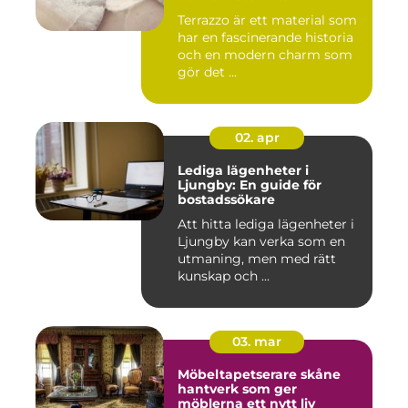
Terrazzo är ett material som
har en fascinerande historia
och en modern charm som
gör det ...
02. apr
Lediga lägenheter i
Ljungby: En guide för
bostadssökare
Att hitta lediga lägenheter i
Ljungby kan verka som en
utmaning, men med rätt
kunskap och ...
03. mar
Möbeltapetserare skåne
hantverk som ger
möblerna ett nytt liv