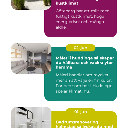
kustklimat
Göteborg har ett milt men
fuktigt kustklimat, höga
energipriser och många
äldre...
02. jun
Måleri i huddinge så skapar
du hållbara och vackra ytor
hemma
Måleri handlar om mycket
mer än att välja en fin kulör.
För den som bor i Huddinge
spelar klimat, hu...
01. jun
Badrumsrenovering
halmstad så lyckas du med