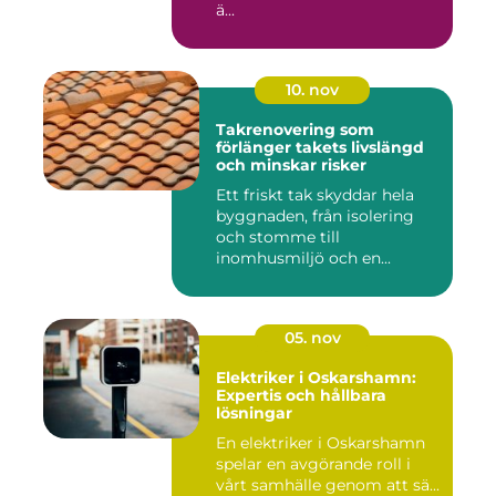
ä...
10. nov
Takrenovering som
förlänger takets livslängd
och minskar risker
Ett friskt tak skyddar hela
byggnaden, från isolering
och stomme till
inomhusmiljö och en...
05. nov
Elektriker i Oskarshamn:
Expertis och hållbara
lösningar
En elektriker i Oskarshamn
spelar en avgörande roll i
vårt samhälle genom att sä...