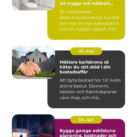
ett tryggt och hållbart
badrum
En välplanerad
badrumsrenovering handlar
om mer än nya kakelplattor
och en modern dusch. För
många i...
01. maj
Mäklare karlskrona så
hittar du rätt stöd i din
bostadsaffär
Att byta bostad hör till livets
större beslut. Ekonomi,
känslor och framtidsplaner
vävs ihop, och må...
04. apr
Bygga garage eskilstuna
planering, kostnader och