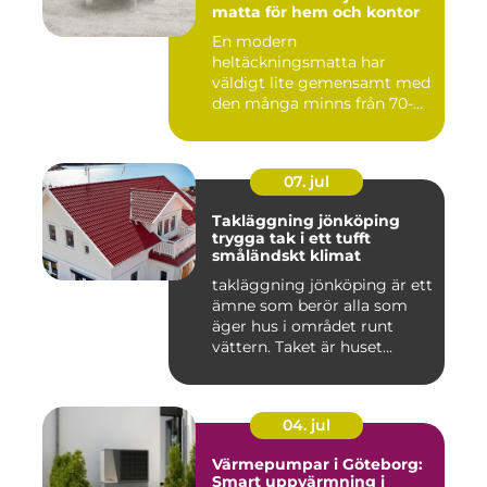
matta för hem och kontor
En modern
heltäckningsmatta har
väldigt lite gemensamt med
den många minns från 70-
och 80talet. Ida...
07. jul
Takläggning jönköping
trygga tak i ett tufft
småländskt klimat
takläggning jönköping är ett
ämne som berör alla som
äger hus i området runt
vättern. Taket är huset...
04. jul
Värmepumpar i Göteborg:
Smart uppvärmning i