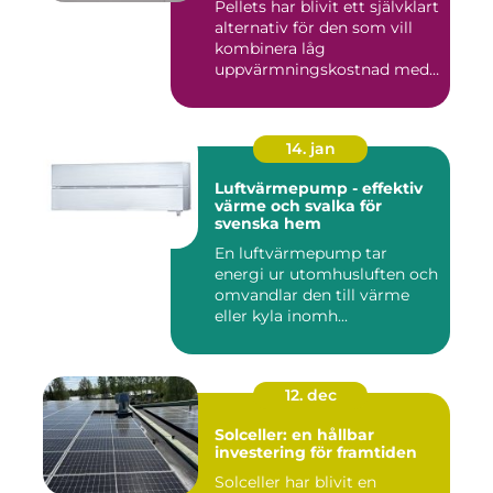
Pellets har blivit ett självklart
alternativ för den som vill
kombinera låg
uppvärmningskostnad med
...
14. jan
Luftvärmepump - effektiv
värme och svalka för
svenska hem
En luftvärmepump tar
energi ur utomhusluften och
omvandlar den till värme
eller kyla inomh...
12. dec
Solceller: en hållbar
investering för framtiden
Solceller har blivit en