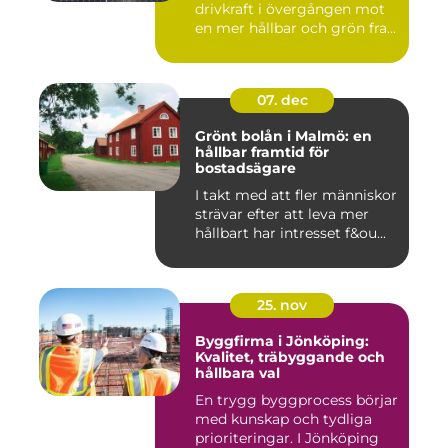
drivkraft i övergången mot
en mer hållbar och grön fra...
07. dec
Grönt bolån i Malmö: en
hållbar framtid för
bostadsägare
I takt med att fler människor
strävar efter att leva mer
hållbart har intresset f&ou...
25. nov
Byggfirma i Jönköping:
Kvalitet, träbyggande och
hållbara val
En trygg byggprocess börjar
med kunskap och tydliga
prioriteringar. I Jönköping