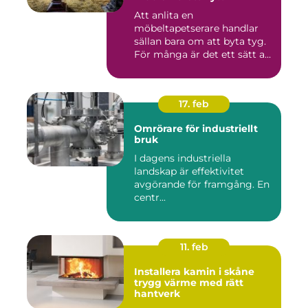
Att anlita en
möbeltapetserare handlar
sällan bara om att byta tyg.
För många är det ett sätt att
be...
17. feb
Omrörare för industriellt
bruk
I dagens industriella
landskap är effektivitet
avgörande för framgång. En
centr...
11. feb
Installera kamin i skåne
trygg värme med rätt
hantverk