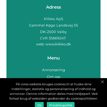
Adress
web:
www.klikko.dk
Menu
Annonsering
Om oss
Cookies
På vores website bruges cookies til at huske dine
indstillinger, statistik og personalisering af indhold og
Kontakta oss
annoncer. Denne information deles med tredjepart. Ved
Sitemap
fortsat brug af websiden godkender du cookiepolitikken.
Ok
Privatlivspolitik