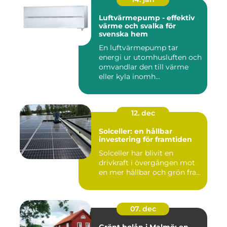
Luftvärmepump - effektiv
värme och svalka för
svenska hem
En luftvärmepump tar
energi ur utomhusluften och
omvandlar den till värme
eller kyla inomh...
12. dec
Solceller: en hållbar
investering för framtiden
Solceller har blivit en
drivkraft i övergången mot
en mer hållbar och grön fra...
07. dec