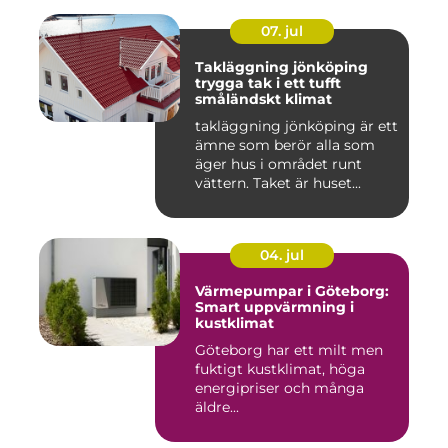
07. jul
Takläggning jönköping
trygga tak i ett tufft
småländskt klimat
takläggning jönköping är ett
ämne som berör alla som
äger hus i området runt
vättern. Taket är huset...
04. jul
Värmepumpar i Göteborg:
Smart uppvärmning i
kustklimat
Göteborg har ett milt men
fuktigt kustklimat, höga
energipriser och många
äldre...