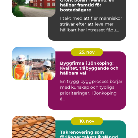
Grönt bolån i Malmö: en
hållbar framtid för
bostadsägare
I takt med att fler människor
strävar efter att leva mer
hållbart har intresset f&ou...
25. nov
Byggfirma i Jönköping:
Kvalitet, träbyggande och
hållbara val
En trygg byggprocess börjar
med kunskap och tydliga
prioriteringar. I Jönköping
ä...
10. nov
Takrenovering som
förlänger takets livslängd