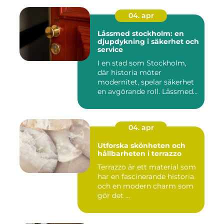
04. apr
Låssmed stockholm: en
djupdykning i säkerhet och
service
I en stad som Stockholm,
där historia möter
modernitet, spelar säkerhet
en avgörande roll. Låssmed
S...
04. apr
Utforska skönheten och
hållbarheten i terrazzo
Terrazzo är ett material som
har en fascinerande historia
och en modern charm som
gör det ...