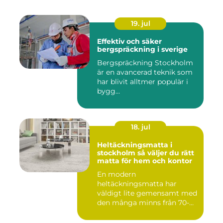
19. jul
Effektiv och säker
bergspräckning i sverige
Bergspräckning Stockholm
är en avancerad teknik som
har blivit alltmer populär i
bygg...
18. jul
Heltäckningsmatta i
stockholm så väljer du rätt
matta för hem och kontor
En modern
heltäckningsmatta har
väldigt lite gemensamt med
den många minns från 70-
och 80talet. Ida...