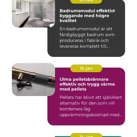
Badrumsmodul effektivt
byggande med högre
kvalitet
En badrumsmodul är ett
färdigbyggt badrum som
produceras i fabrik och
levereras komplett till
byggar...
15. jan
Ulma pelletsbrännare
effektiv och trygg värme
med pellets
Pellets har blivit ett självklart
alternativ för den som vill
kombinera låg
uppvärmningskostnad med
...
14. jan