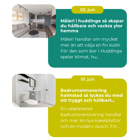
02. jun
Måleri i huddinge så skapar
du hållbara och vackra ytor
hemma
Måleri handlar om mycket
mer än att välja en fin kulör.
För den som bor i Huddinge
spelar klimat, hu...
01. jun
Badrumsrenovering
halmstad så lyckas du med
ett tryggt och hållbart
badrum
En välplanerad
badrumsrenovering handlar
om mer än nya kakelplattor
och en modern dusch. För
många i...