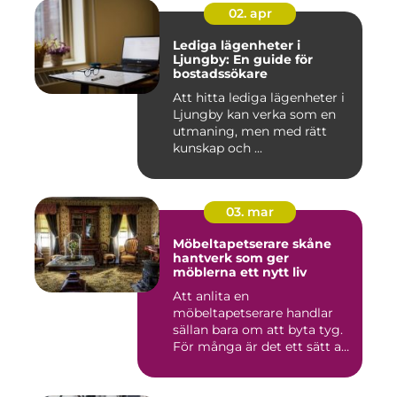
02. apr
Lediga lägenheter i
Ljungby: En guide för
bostadssökare
Att hitta lediga lägenheter i
Ljungby kan verka som en
utmaning, men med rätt
kunskap och ...
03. mar
Möbeltapetserare skåne
hantverk som ger
möblerna ett nytt liv
Att anlita en
möbeltapetserare handlar
sällan bara om att byta tyg.
För många är det ett sätt att
be...