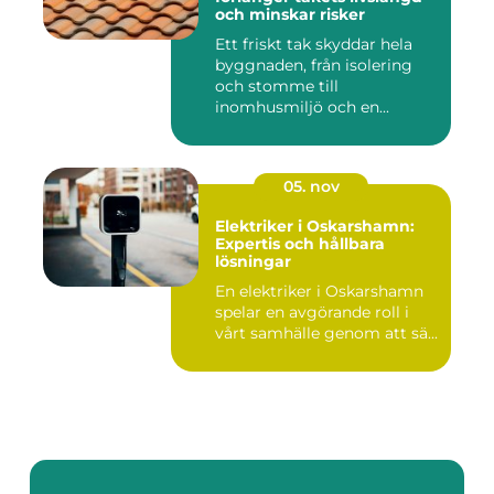
och minskar risker
Ett friskt tak skyddar hela
byggnaden, från isolering
och stomme till
inomhusmiljö och en...
05. nov
Elektriker i Oskarshamn:
Expertis och hållbara
lösningar
En elektriker i Oskarshamn
spelar en avgörande roll i
vårt samhälle genom att sä...