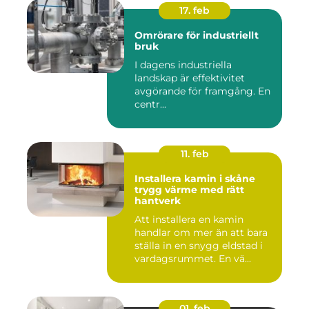
17. feb
Omrörare för industriellt
bruk
I dagens industriella
landskap är effektivitet
avgörande för framgång. En
centr...
11. feb
Installera kamin i skåne
trygg värme med rätt
hantverk
Att installera en kamin
handlar om mer än att bara
ställa in en snygg eldstad i
vardagsrummet. En vä...
01. feb