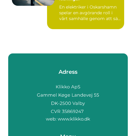
En elektriker i Oskarshamn
spelar en avgörande roll i
vårt samhälle genom att sä...
Adress
web:
www.klikko.dk