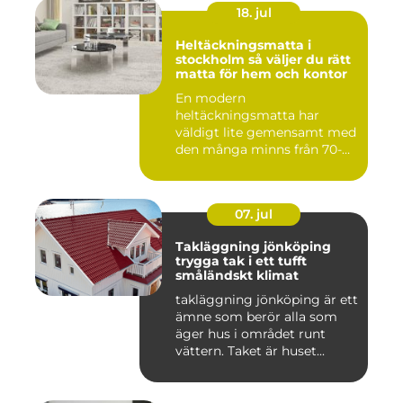
18. jul
Heltäckningsmatta i
stockholm så väljer du rätt
matta för hem och kontor
En modern
heltäckningsmatta har
väldigt lite gemensamt med
den många minns från 70-
och 80talet. Ida...
07. jul
Takläggning jönköping
trygga tak i ett tufft
småländskt klimat
takläggning jönköping är ett
ämne som berör alla som
äger hus i området runt
vättern. Taket är huset...