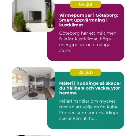
04. jul
Värmepumpar i Göteborg:
Smart uppvärmning i
kustklimat
Göteborg har ett milt men
fuktigt kustklimat, höga
energipriser och många
äldre...
02. jun
Måleri i huddinge så skapar
du hållbara och vackra ytor
hemma
Måleri handlar om mycket
mer än att välja en fin kulör.
För den som bor i Huddinge
spelar klimat, hu...