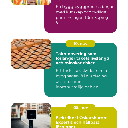
En trygg byggprocess börjar
med kunskap och tydliga
prioriteringar. I Jönköping
ä...
10. nov
Takrenovering som
förlänger takets livslängd
och minskar risker
Ett friskt tak skyddar hela
byggnaden, från isolering
och stomme till
inomhusmiljö och en...
05. nov
Elektriker i Oskarshamn:
Expertis och hållbara
lösningar