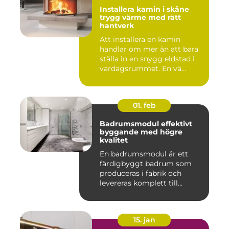
Installera kamin i skåne
trygg värme med rätt
hantverk
Att installera en kamin
handlar om mer än att bara
ställa in en snygg eldstad i
vardagsrummet. En vä...
01. feb
Badrumsmodul effektivt
byggande med högre
kvalitet
En badrumsmodul är ett
färdigbyggt badrum som
produceras i fabrik och
levereras komplett till
byggar...
15. jan