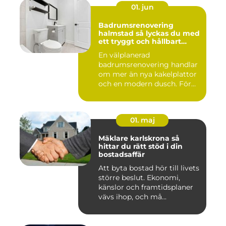
01. jun
Badrumsrenovering
halmstad så lyckas du med
ett tryggt och hållbart
badrum
En välplanerad
badrumsrenovering handlar
om mer än nya kakelplattor
och en modern dusch. För
många i...
01. maj
Mäklare karlskrona så
hittar du rätt stöd i din
bostadsaffär
Att byta bostad hör till livets
större beslut. Ekonomi,
känslor och framtidsplaner
vävs ihop, och må...