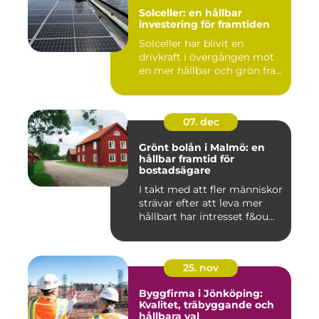
Solceller: en hållbar
investering för framtiden
Solceller har blivit en
drivkraft i övergången mot
en mer hållbar och grön fra...
07. dec
Grönt bolån i Malmö: en
hållbar framtid för
bostadsägare
I takt med att fler människor
strävar efter att leva mer
hållbart har intresset f&ou...
25. nov
Byggfirma i Jönköping:
Kvalitet, träbyggande och
hållbara val