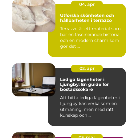
04. apr
Utforska skönheten och
hållbarheten i terrazzo
Terrazzo är ett material som
har en fascinerande historia
och en modern charm som
gör det ...
02. apr
Lediga lägenheter i
Ljungby: En guide för
bostadssökare
Att hitta lediga lägenheter i
Ljungby kan verka som en
utmaning, men med rätt
kunskap och ...
03. mar