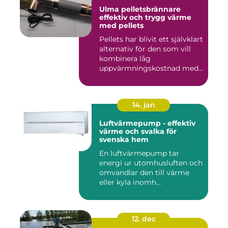
Ulma pelletsbrännare
effektiv och trygg värme
med pellets
Pellets har blivit ett självklart
alternativ för den som vill
kombinera låg
uppvärmningskostnad med
...
14. jan
Luftvärmepump - effektiv
värme och svalka för
svenska hem
En luftvärmepump tar
energi ur utomhusluften och
omvandlar den till värme
eller kyla inomh...
12. dec