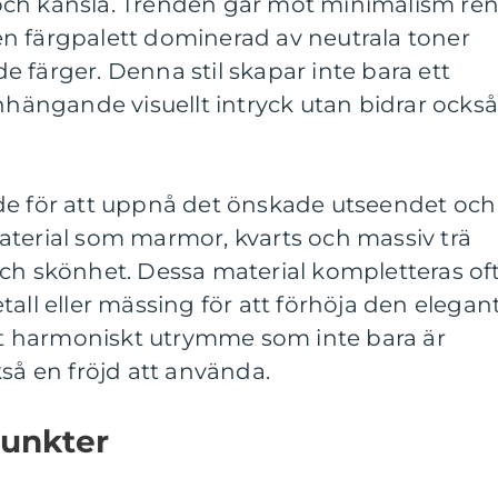
ch känsla. Trenden går mot minimalism ren
h en färgpalett dominerad av neutrala toner
 färger. Denna stil skapar inte bara ett
ängande visuellt intryck utan bidrar ocks
de för att uppnå det önskade utseendet och
aterial som marmor, kvarts och massiv trä
och skönhet. Dessa material kompletteras of
tall eller mässing för att förhöja den elegan
ett harmoniskt utrymme som inte bara är
kså en fröjd att använda.
punkter