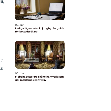
a,
å
02. apr
Lediga lägenheter i Ljungby: En guide
för bostadssökare
ta
ta
03. mar
Möbeltapetserare skåne hantverk som
ger möblerna ett nytt liv