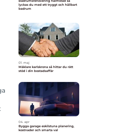
Badrumsrenovering halmstad så
lyckas du med ett tryggt och hållbart
badrum
01. maj
Mäklare karlskrona så hittar du rätt
stöd i din bostadsaffär
ga
t
04. apr
Bygga garage eskilstuna planering,
kostnader och smarta val