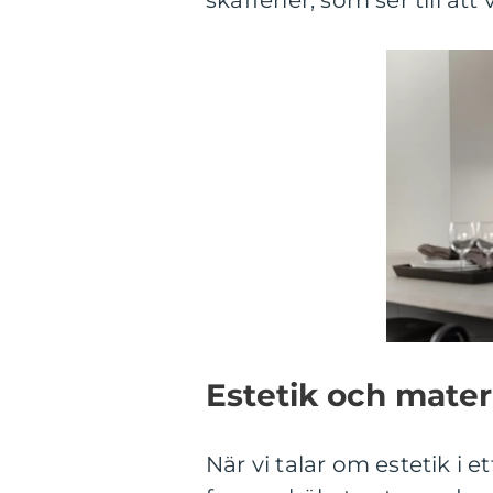
skafferier, som ser till at
Estetik och mater
När vi talar om estetik i