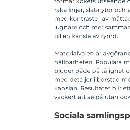
formar kökets utseende o
raka linjer, släta ytor oc
med kontraster av mättade
lugnare och mer sammanh
till en känsla av rymd.
Materialvalen är avgöran
hållbarheten. Populära m
bjuder både på tålighet 
med detaljer i borstad me
känslan. Resultatet blir 
vackert att se på utan oc
Sociala samlings