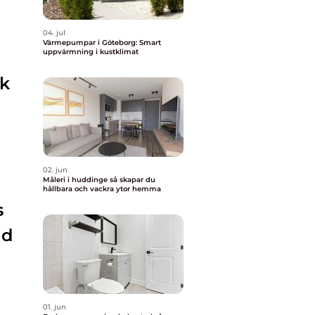
04. jul
Värmepumpar i Göteborg: Smart
uppvärmning i kustklimat
sk
02. jun
Måleri i huddinge så skapar du
hållbara och vackra ytor hemma
s
ad
01. jun