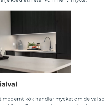
t varje kvadratmeter kommer till nytta.
ialval
 ett modernt kök handlar mycket om de val s