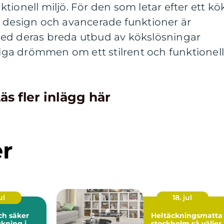
tionell miljö. För den som letar efter ett kö
t design och avancerade funktioner är
. Med deras breda utbud av kökslösningar
kliga drömmen om ett stilrent och funktionell
äs fler inlägg här
er
ul
18. jul
och säker
Heltäckningsmatta 
kning i
stockholm så väljer