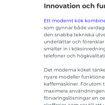
Innovation och fu
Ett modernt kök kombiner
som gynnar både vardagens
den snabba tekniska utvec
underlättar och förenkla
smälter in i köksinrednin
telefoner och högkvalitat
Det moderna köket tänker
nyare modeller funktion
kaffemaskiner. Förutom t
maximera användningen a
förvaringslösningar en ce