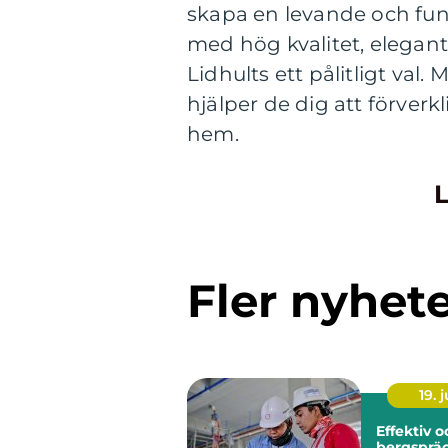
skapa en levande och funk
med hög kvalitet, elegan
Lidhults ett pålitligt val
hjälper de dig att förver
hem.
L
Fler nyhet
19. j
Effektiv 
bergspräc