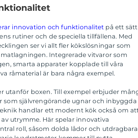
nktionalitet
ar innovation och funktionalitet
på ett sätt
 rutiner och de speciella tillfällena. Med
klingen ser vi allt fler kökslösningar som
r matlagningen. Integrerade vitvaror som
gen, smarta apparater kopplade till våra
iva råmaterial är bara några exempel.
 utanför boxen. Till exempel erbjuder mån
er som självrengörande ugnar och inbyggda
eknik handlar ett modernt kök också om at
v utrymme. Här spelar innovativa
ntral roll, såsom dolda lådor och utdragbara