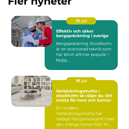
Fler nyheter
19. jul
Effektiv och säker
bergspräckning i sverige
Bergspräckning Stockholm
är en avancerad teknik som
har blivit alltmer populär i
bygg...
18. jul
Heltäckningsmatta i
stockholm så väljer du rätt
matta för hem och kontor
En modern
heltäckningsmatta har
väldigt lite gemensamt med
den många minns från 70-