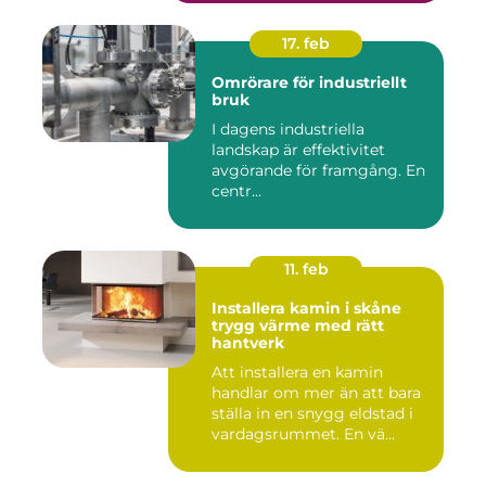
17. feb
Omrörare för industriellt
bruk
I dagens industriella
landskap är effektivitet
avgörande för framgång. En
centr...
11. feb
Installera kamin i skåne
trygg värme med rätt
hantverk
Att installera en kamin
handlar om mer än att bara
ställa in en snygg eldstad i
vardagsrummet. En vä...