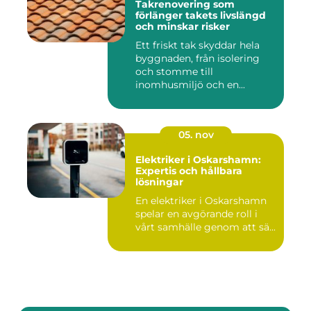
Takrenovering som
förlänger takets livslängd
och minskar risker
Ett friskt tak skyddar hela
byggnaden, från isolering
och stomme till
inomhusmiljö och en...
05. nov
Elektriker i Oskarshamn:
Expertis och hållbara
lösningar
En elektriker i Oskarshamn
spelar en avgörande roll i
vårt samhälle genom att sä...