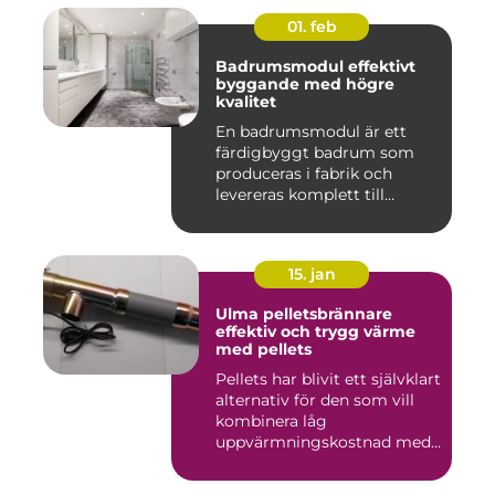
01. feb
Badrumsmodul effektivt
byggande med högre
kvalitet
En badrumsmodul är ett
färdigbyggt badrum som
produceras i fabrik och
levereras komplett till
byggar...
15. jan
Ulma pelletsbrännare
effektiv och trygg värme
med pellets
Pellets har blivit ett självklart
alternativ för den som vill
kombinera låg
uppvärmningskostnad med
...