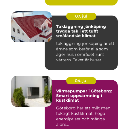
och 80talet. Ida...
07. jul
Takläggning jönköping
trygga tak i ett tufft
småländskt klimat
takläggning jönköping är ett
ämne som berör alla som
äger hus i området runt
vättern. Taket är huset...
04. jul
Värmepumpar i Göteborg:
Smart uppvärmning i
kustklimat
Göteborg har ett milt men
fuktigt kustklimat, höga
energipriser och många
äldre...