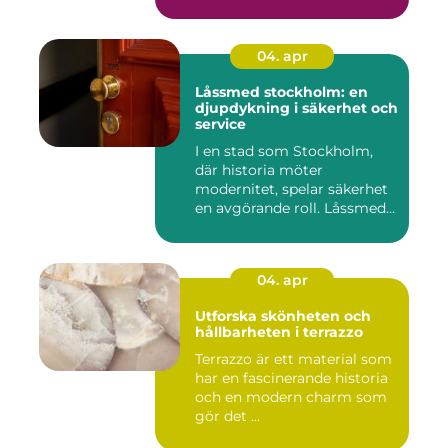
garage ...
04. apr
Låssmed stockholm: en
djupdykning i säkerhet och
service
I en stad som Stockholm,
där historia möter
modernitet, spelar säkerhet
en avgörande roll. Låssmed
S...
04. apr
Utforska skönheten och
hållbarheten i terrazzo
Terrazzo är ett material som
har en fascinerande historia
och en modern charm som
gör det ...