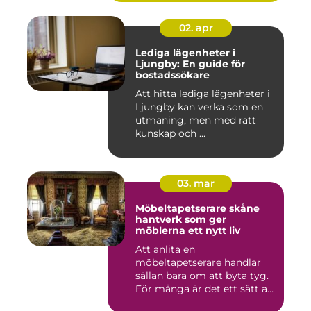
02. apr
Lediga lägenheter i
Ljungby: En guide för
bostadssökare
Att hitta lediga lägenheter i
Ljungby kan verka som en
utmaning, men med rätt
kunskap och ...
03. mar
Möbeltapetserare skåne
hantverk som ger
möblerna ett nytt liv
Att anlita en
möbeltapetserare handlar
sällan bara om att byta tyg.
För många är det ett sätt att
be...