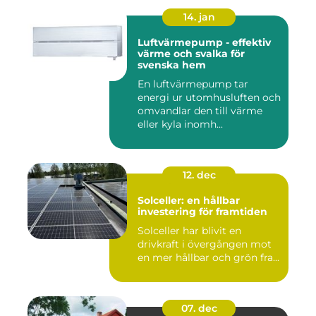
14. jan
Luftvärmepump - effektiv
värme och svalka för
svenska hem
En luftvärmepump tar
energi ur utomhusluften och
omvandlar den till värme
eller kyla inomh...
12. dec
Solceller: en hållbar
investering för framtiden
Solceller har blivit en
drivkraft i övergången mot
en mer hållbar och grön fra...
07. dec