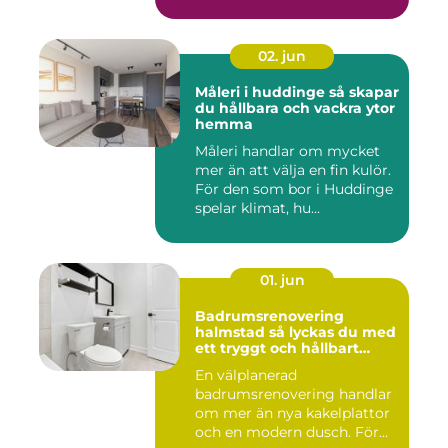
02. jun
Måleri i huddinge så skapar
du hållbara och vackra ytor
hemma
Måleri handlar om mycket
mer än att välja en fin kulör.
För den som bor i Huddinge
spelar klimat, hu...
01. jun
Badrumsrenovering
halmstad så lyckas du med
ett tryggt och hållbart
badrum
En välplanerad
badrumsrenovering handlar
om mer än nya kakelplattor
och en modern dusch. För