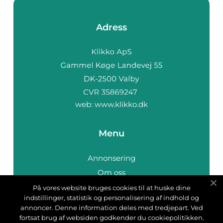
Adress
web:
www.klikko.dk
Menu
Annonsering
Om oss
Cookies
På vores website bruges cookies til at huske dine
indstillinger, statistik og personalisering af indhold og
Kontakta oss
annoncer. Denne information deles med tredjepart. Ved
Sitemap
fortsat brug af websiden godkender du cookiepolitikken.