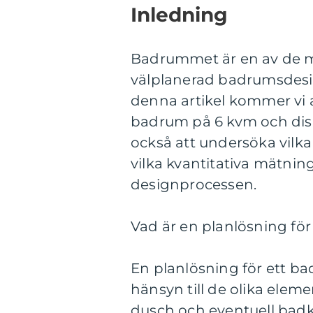
Inledning
Badrummet är en av de m
välplanerad badrumsdesign 
denna artikel kommer vi a
badrum på 6 kvm och disk
också att undersöka vilk
vilka kvantitativa mätning
designprocessen.
Vad är en planlösning fö
En planlösning för ett b
hänsyn till de olika elem
dusch och eventuell badk