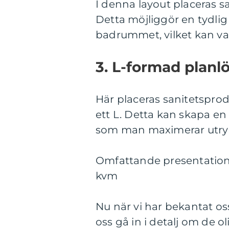
I denna layout placeras s
Detta möjliggör en tydlig
badrummet, vilket kan var
3. L-formad planl
Här placeras sanitetspro
ett L. Detta kan skapa e
som man maximerar utrym
Omfattande presentation 
kvm
Nu när vi har bekantat os
oss gå in i detalj om de o