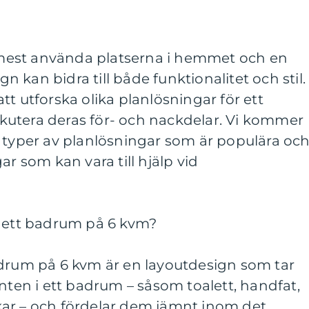
est använda platserna i hemmet och en
kan bidra till både funktionalitet och stil. 
tt utforska olika planlösningar för ett
utera deras för- och nackdelar. Vi kommer
a typer av planlösningar som är populära oc
ar som kan vara till hjälp vid
r ett badrum på 6 kvm?
adrum på 6 kvm är en layoutdesign som tar
enten i ett badrum – såsom toalett, handfat,
ar – och fördelar dem jämnt inom det