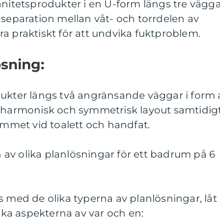
anitetsprodukter i en U-form längs tre vägga
 separation mellan våt- och torrdelen av
a praktiskt för att undvika fuktproblem.
ösning:
dukter längs två angränsande väggar i form 
n harmonisk och symmetrisk layout samtidig
met vid toalett och handfat.
av olika planlösningar för ett badrum på 6
s med de olika typerna av planlösningar, låt
lika aspekterna av var och en: