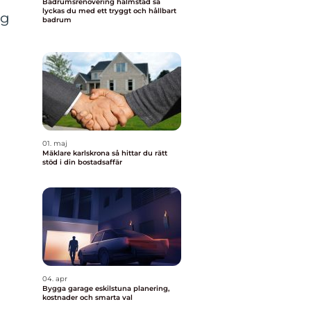
Badrumsrenovering halmstad så
lyckas du med ett tryggt och hållbart
ng
badrum
01. maj
Mäklare karlskrona så hittar du rätt
stöd i din bostadsaffär
04. apr
Bygga garage eskilstuna planering,
kostnader och smarta val