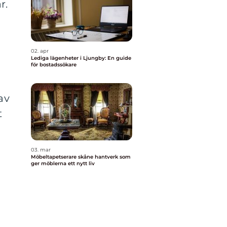
r.
02. apr
Lediga lägenheter i Ljungby: En guide
för bostadssökare
av
t
03. mar
Möbeltapetserare skåne hantverk som
ger möblerna ett nytt liv