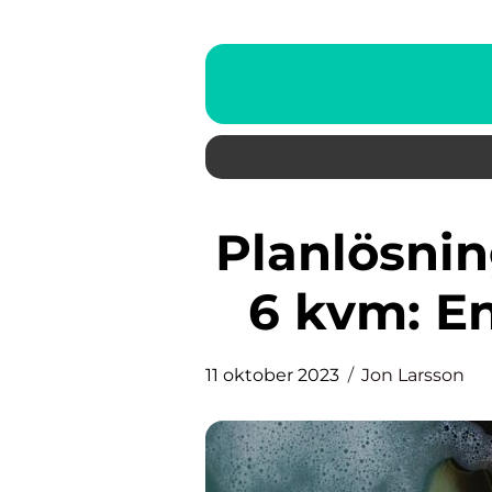
Planlösning för ett badrum på
6 kvm: En
11 oktober 2023
Jon Larsson