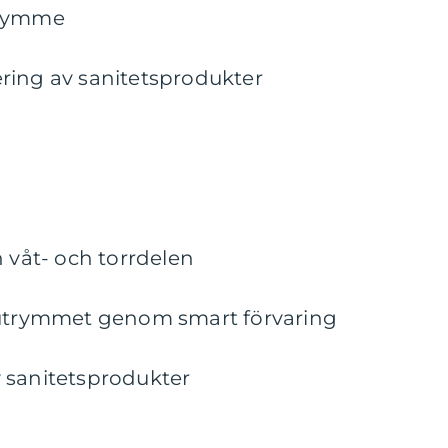
trymme
acering av sanitetsprodukter
n våt- och torrdelen
 utrymmet genom smart förvaring
av sanitetsprodukter