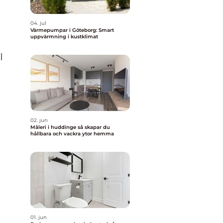
04. jul
Värmepumpar i Göteborg: Smart
uppvärmning i kustklimat
I
h
02. jun
Måleri i huddinge så skapar du
hållbara och vackra ytor hemma
01. jun