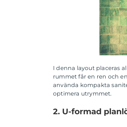
I denna layout placeras a
rummet får en ren och enk
använda kompakta sanitet
optimera utrymmet.
2. U-formad planl