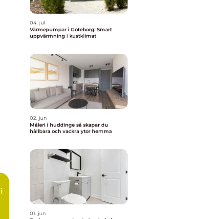
04. jul
Värmepumpar i Göteborg: Smart
uppvärmning i kustklimat
02. jun
Måleri i huddinge så skapar du
hållbara och vackra ytor hemma
i
01. jun