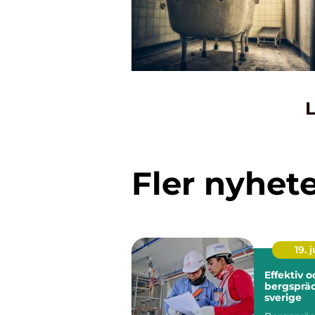
L
Fler nyhet
19. j
Effektiv 
bergspräc
sverige