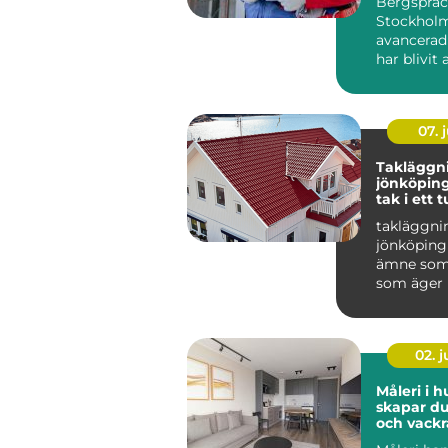
Bergspräc
Stockholm
avancerad
har blivit 
populär i 
07. j
Takläggn
jönköping tryg
tak i ett t
småländs
takläggni
jönköping 
ämne som 
som äger 
området r
Taket är hu
02. 
Måleri i h
skapar du
och vackr
hemma