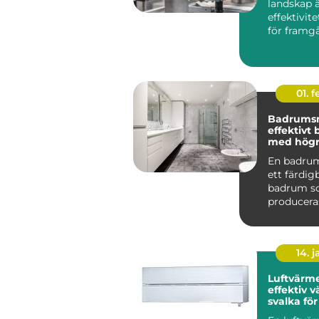
landskap 
effektivit
för framg
centr...
01. 
Badrums
effektivt
med högre
En badru
ett färdi
badrum 
produceras
och levere
komplett t
14. 
Luftvärm
effektiv 
svalka fö
hem