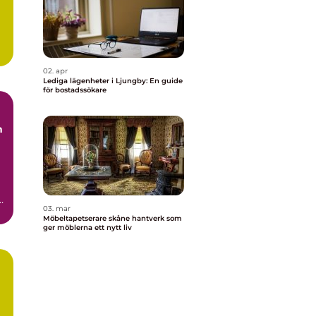
.
02. apr
Lediga lägenheter i Ljungby: En guide
för bostadssökare
03. mar
t
Möbeltapetserare skåne hantverk som
ger möblerna ett nytt liv