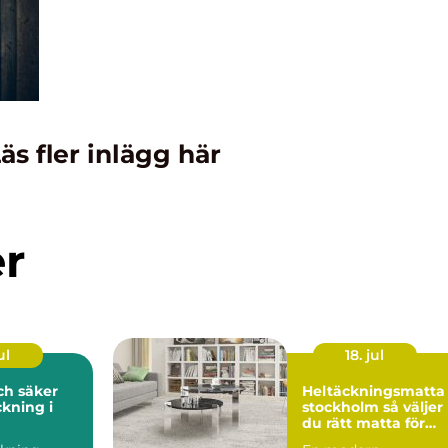
äs fler inlägg här
er
ul
18. jul
och säker
Heltäckningsmatta 
kning i
stockholm så väljer
du rätt matta för
hem och kontor