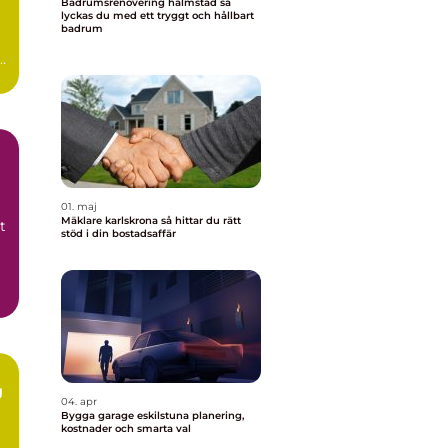
Badrumsrenovering halmstad så
lyckas du med ett tryggt och hållbart
badrum
n
0-
01. maj
Mäklare karlskrona så hittar du rätt
t
stöd i din bostadsaffär
g
04. apr
Bygga garage eskilstuna planering,
kostnader och smarta val
m