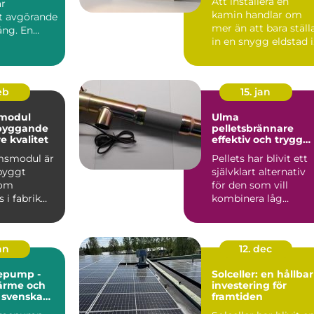
Att installera en
är
kamin handlar om
et avgörande
mer än att bara ställ
ång. En
in en snygg eldstad i
vardagsrummet. En
vä...
feb
15. jan
modul
Ulma
 byggande
pelletsbrännare
 kvalitet
effektiv och trygg
värme med pellets
msmodul är
Pellets har blivit ett
gbyggt
självklart alternativ
som
för den som vill
 i fabrik
kombinera låg
ras
uppvärmningskostn
ill byggar...
d med ...
jan
12. dec
epump -
Solceller: en hållbar
värme och
investering för
r svenska
framtiden