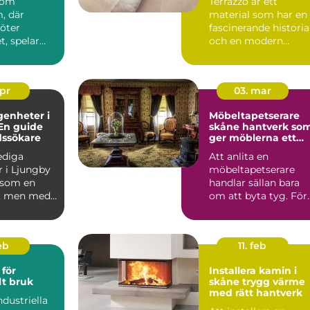
 som
Terrazzo är ett
, där
material som har en
möter
fascinerande historia
, spelar
och en modern
en
charm som gör det ..
roll.
..
apr
03. mar
genheter i
Möbeltapetserare
En guide
skåne hantverk som
dssökare
ger möblerna ett
nytt liv
lediga
Att anlita en
r i Ljungby
möbeltapetserare
 som en
handlar sällan bara
, men med
om att byta tyg. För
p och ...
många är det ett sät
att be...
eb
11. feb
för
Installera kamin i
lt bruk
skåne trygg värme
med rätt hantverk
ndustriella