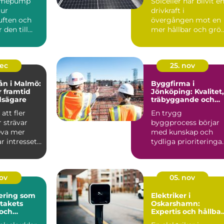
ärmepump
Solceller har blivit e
 ur
drivkraft i
ften och
övergången mot en
den till
mer hållbar och grö
r kyla
fra...
dec
25. nov
ån i Malmö:
Byggfirma i
r framtid
Jönköping: Kvalitet,
dsägare
träbyggande och
hållbara val
att fler
En trygg
 strävar
byggprocess börjar
leva mer
med kunskap och
ar intresset
tydliga prioriteringar
I Jönköping ä...
nov
05. nov
ering som
Elektriker i
 takets
Oskarshamn:
 och
Expertis och hållba
isker
lösningar