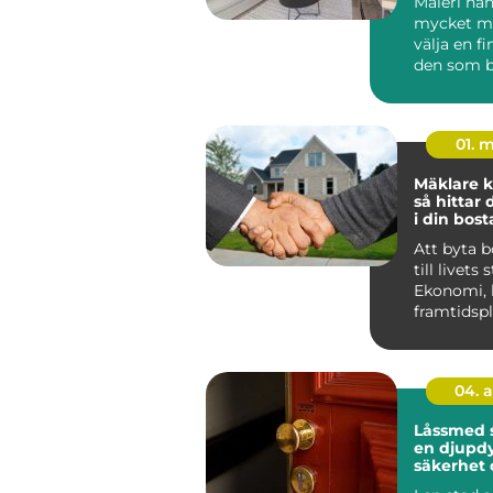
Måleri ha
mycket me
välja en fi
den som b
Huddinge 
klimat, hu.
01. 
Mäklare k
så hittar 
i din bost
Att byta 
till livets 
Ekonomi, 
framtidsp
ihop, och 
04. 
Låssmed 
en djupdy
säkerhet 