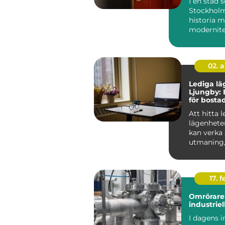
I en stad
Stockholm
historia 
modernitet
säkerhet 
avgörande 
Låssmed S.
02. 
Lediga lä
Ljungby: 
för bosta
Att hitta 
lägenhete
kan verka
utmaning
rätt kunska
17. f
Omrörare 
industriel
I dagens i