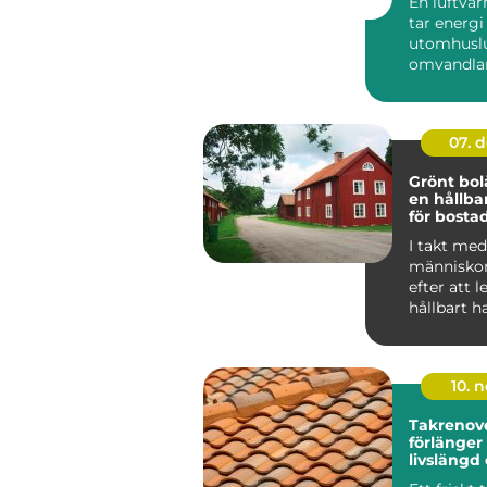
En luftv
tar energi
utomhuslu
omvandlar 
värme elle
inomh...
07. 
Grönt bol
en hållba
för bosta
I takt med 
människor
efter att 
hållbart h
f&ou...
10. 
Takrenov
förlänger
livslängd
minskar r