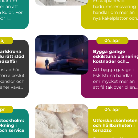
ndlar om
En välplanerad
r än att
badrumsrenovering
n kulör. För
handlar om mer än
or i
nya kakelplattor och
spelar
en modern dusch. F
..
många i...
maj
04. apr
arlskrona
Bygga garage
du rätt stöd
eskilstuna planering,
adsaffär
kostnader och
smarta val
bostad hör
Att bygga garage i
större beslut.
Eskilstuna handlar
känslor och
om mycket mer än
laner vävs
att få tak över bilen.
må...
Ett genomtänkt
garage ...
apr
04. apr
stockholm:
Utforska skönheten
kning i
och hållbarheten i
och service
terrazzo