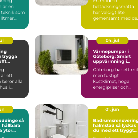
kning
En modern
 är en
heltäckningsmatta
 teknik som
har väldigt lite
alltmer
gemensamt med de
bygg...
många minns från 7
och 80talet. Ida...
ul
04. jul
ing
Värmepumpar i
ga
Göteborg: Smart
ufft
uppvärmning i
kt klimat
kustklimat
ng
Göteborg har ett mil
är ett
men fuktigt
berör alla
kustklimat, höga
hus i
energipriser och
unt vättern.
många äldre...
set...
jun
01. jun
uddinge så
Badrumsrenoverin
 hållbara
halmstad så lyckas
a ytor
du med ett tryggt
och hållbart badru