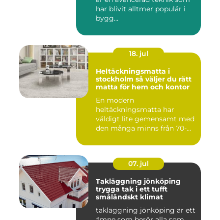
har blivit alltmer populär i
bygg...
18. jul
Heltäckningsmatta i
stockholm så väljer du rätt
matta för hem och kontor
En modern
heltäckningsmatta har
väldigt lite gemensamt med
den många minns från 70-
och 80talet. Ida...
07. jul
Takläggning jönköping
trygga tak i ett tufft
småländskt klimat
takläggning jönköping är ett
ämne som berör alla som