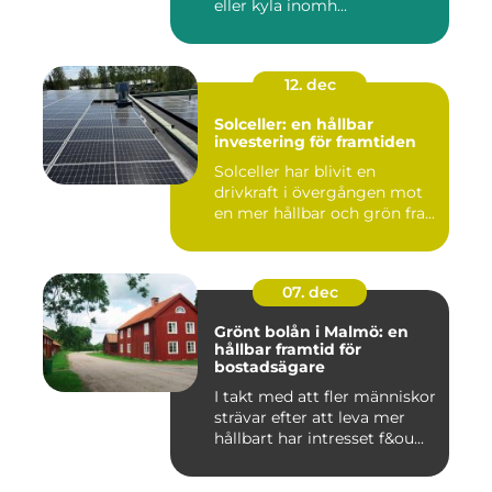
eller kyla inomh...
12. dec
Solceller: en hållbar
investering för framtiden
Solceller har blivit en
drivkraft i övergången mot
en mer hållbar och grön fra...
07. dec
Grönt bolån i Malmö: en
hållbar framtid för
bostadsägare
I takt med att fler människor
strävar efter att leva mer
hållbart har intresset f&ou...