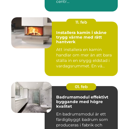
centr...
11. feb
Installera kamin i skåne
trygg värme med rätt
hantverk
Att installera en kamin
handlar om mer än att bara
ställa in en snygg eldstad i
vardagsrummet. En vä...
01. feb
Badrumsmodul effektivt
byggande med högre
kvalitet
En badrumsmodul är ett
färdigbyggt badrum som
produceras i fabrik och