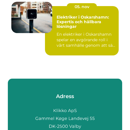
05. nov
Elektriker i Oskarshamn:
Expertis och hållbara
lösningar
En elektriker i Oskarshamn
spelar en avgörande roll i
vårt samhälle genom att sä...
Adress