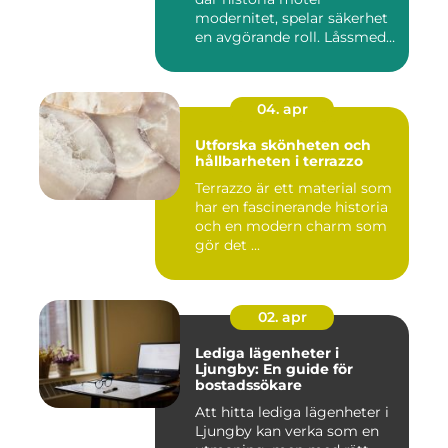
modernitet, spelar säkerhet
en avgörande roll. Låssmed
S...
04. apr
Utforska skönheten och
hållbarheten i terrazzo
Terrazzo är ett material som
har en fascinerande historia
och en modern charm som
gör det ...
02. apr
Lediga lägenheter i
Ljungby: En guide för
bostadssökare
Att hitta lediga lägenheter i
Ljungby kan verka som en