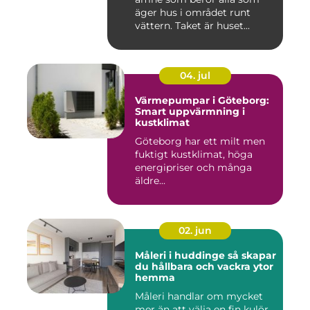
äger hus i området runt
vättern. Taket är huset...
04. jul
Värmepumpar i Göteborg:
Smart uppvärmning i
kustklimat
Göteborg har ett milt men
fuktigt kustklimat, höga
energipriser och många
äldre...
02. jun
Måleri i huddinge så skapar
du hållbara och vackra ytor
hemma
Måleri handlar om mycket
mer än att välja en fin kulör.