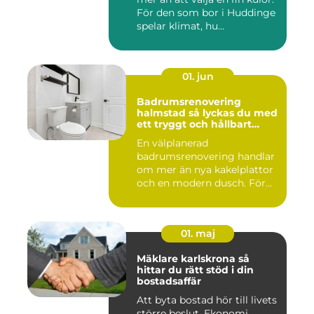
För den som bor i Huddinge
spelar klimat, hu...
01. jun
Badrumsrenovering
halmstad så lyckas du med
ett tryggt och hållbart
badrum
En välplanerad
badrumsrenovering handlar
om mer än nya kakelplattor
och en modern dusch. För
många i...
01. maj
Mäklare karlskrona så
hittar du rätt stöd i din
bostadsaffär
Att byta bostad hör till livets
större beslut. Ekonomi,