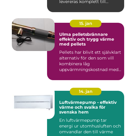
levereras komplett till
byggar...
15. jan
Ulma pelletsbrännare
effektiv och trygg värme
med pellets
Pellets har blivit ett självklart
alternativ för den som vill
kombinera låg
uppvärmningskostnad med
...
14. jan
Luftvärmepump - effektiv
värme och svalka för
svenska hem
En luftvärmepump tar
energi ur utomhusluften och
omvandlar den till värme