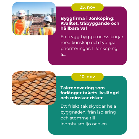
25. nov
Byggfirma i Jönköping:
Kvalitet, träbyggande och
hållbara val
En trygg byggprocess börjar
med kunskap och tydliga
prioriteringar. I Jönköping
ä...
10. nov
Takrenovering som
förlänger takets livslängd
och minskar risker
Ett friskt tak skyddar hela
byggnaden, från isolering
och stomme till
inomhusmiljö och en...