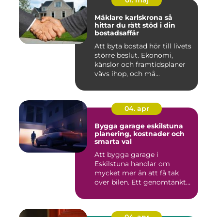
01. maj
Mäklare karlskrona så
hittar du rätt stöd i din
bostadsaffär
Att byta bostad hör till livets
större beslut. Ekonomi,
känslor och framtidsplaner
vävs ihop, och må...
04. apr
Bygga garage eskilstuna
planering, kostnader och
smarta val
Att bygga garage i
Eskilstuna handlar om
mycket mer än att få tak
över bilen. Ett genomtänkt
garage ...