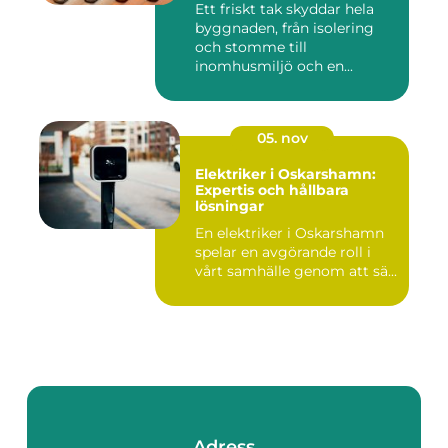
Ett friskt tak skyddar hela
byggnaden, från isolering
och stomme till
inomhusmiljö och en...
05. nov
Elektriker i Oskarshamn:
Expertis och hållbara
lösningar
En elektriker i Oskarshamn
spelar en avgörande roll i
vårt samhälle genom att sä...
Adress