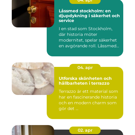
04. apr
Låssmed stockholm: en
djupdykning i säkerhet och
service
I en stad som Stockholm,
där historia möter
modernitet, spelar säkerhet
en avgörande roll. Låssmed
S...
04. apr
Utforska skönheten och
hållbarheten i terrazzo
Terrazzo är ett material som
har en fascinerande historia
och en modern charm som
gör det ...
02. apr