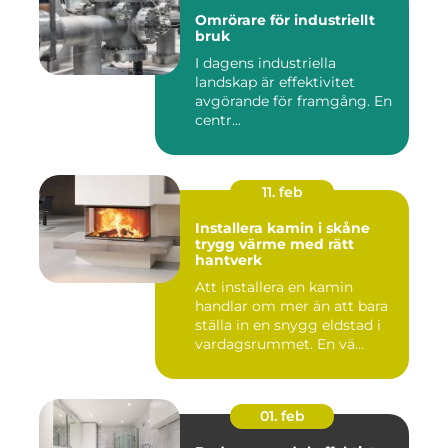
Omrörare för industriellt
bruk
I dagens industriella
landskap är effektivitet
avgörande för framgång. En
centr...
11. feb
Installera kamin i skåne
trygg värme med rätt
hantverk
Att installera en kamin
handlar om mer än att bara
ställa in en snygg eldstad i
vardagsrummet. En vä...
01. feb