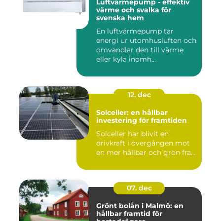
Luftvärmepump - effektiv
värme och svalka för
svenska hem
En luftvärmepump tar
energi ur utomhusluften och
omvandlar den till värme
eller kyla inomh...
12. dec
Solceller: en hållbar
investering för framtiden
Solceller har blivit en
drivkraft i övergången mot
en mer hållbar och grön fra...
07. dec
Grönt bolån i Malmö: en
hållbar framtid för