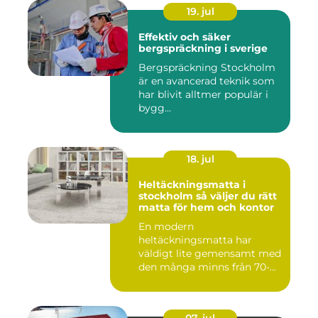
19. jul
Effektiv och säker
bergspräckning i sverige
Bergspräckning Stockholm
är en avancerad teknik som
har blivit alltmer populär i
bygg...
18. jul
Heltäckningsmatta i
stockholm så väljer du rätt
matta för hem och kontor
En modern
heltäckningsmatta har
väldigt lite gemensamt med
den många minns från 70-
och 80talet. Ida...