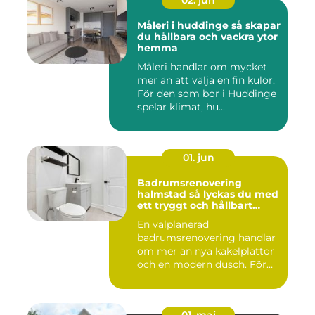
02. jun
Måleri i huddinge så skapar
du hållbara och vackra ytor
hemma
Måleri handlar om mycket
mer än att välja en fin kulör.
För den som bor i Huddinge
spelar klimat, hu...
01. jun
Badrumsrenovering
halmstad så lyckas du med
ett tryggt och hållbart
badrum
En välplanerad
badrumsrenovering handlar
om mer än nya kakelplattor
och en modern dusch. För
många i...