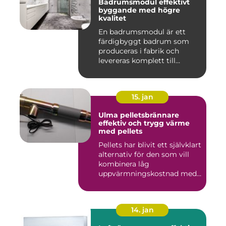
Badrumsmodul effektivt
byggande med högre
kvalitet
En badrumsmodul är ett
färdigbyggt badrum som
produceras i fabrik och
levereras komplett till
byggar...
15. jan
Ulma pelletsbrännare
effektiv och trygg värme
med pellets
Pellets har blivit ett självklart
alternativ för den som vill
kombinera låg
uppvärmningskostnad med
...
14. jan