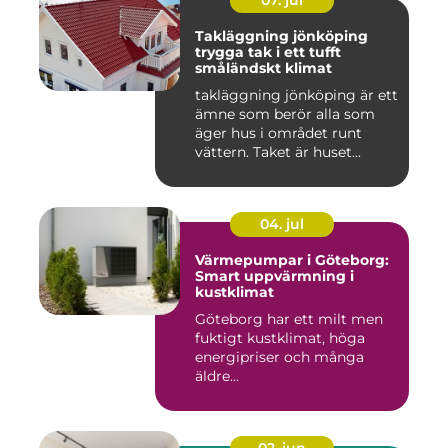
07. jul
Takläggning jönköping
trygga tak i ett tufft
småländskt klimat
takläggning jönköping är ett
ämne som berör alla som
äger hus i området runt
vättern. Taket är huset...
04. jul
Värmepumpar i Göteborg:
Smart uppvärmning i
kustklimat
Göteborg har ett milt men
fuktigt kustklimat, höga
energipriser och många
äldre...