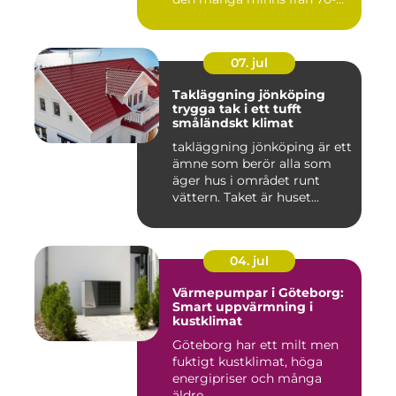
och 80talet. Ida...
07. jul
Takläggning jönköping
trygga tak i ett tufft
småländskt klimat
takläggning jönköping är ett
ämne som berör alla som
äger hus i området runt
vättern. Taket är huset...
04. jul
Värmepumpar i Göteborg:
Smart uppvärmning i
kustklimat
Göteborg har ett milt men
fuktigt kustklimat, höga
energipriser och många
äldre...