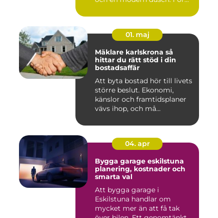
många i...
01. maj
Mäklare karlskrona så
hittar du rätt stöd i din
bostadsaffär
Att byta bostad hör till livets
större beslut. Ekonomi,
känslor och framtidsplaner
vävs ihop, och må...
04. apr
Bygga garage eskilstuna
planering, kostnader och
smarta val
Att bygga garage i
Eskilstuna handlar om
mycket mer än att få tak
över bilen. Ett genomtänkt