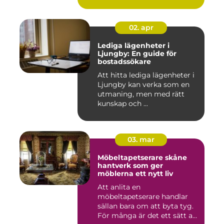
02. apr
Lediga lägenheter i
Ljungby: En guide för
bostadssökare
Att hitta lediga lägenheter i
Ljungby kan verka som en
utmaning, men med rätt
kunskap och ...
03. mar
Möbeltapetserare skåne
hantverk som ger
möblerna ett nytt liv
Att anlita en
möbeltapetserare handlar
sällan bara om att byta tyg.
För många är det ett sätt att