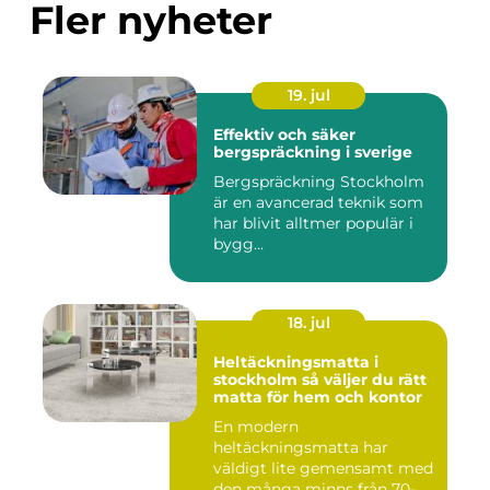
Fler nyheter
19. jul
Effektiv och säker
bergspräckning i sverige
Bergspräckning Stockholm
är en avancerad teknik som
har blivit alltmer populär i
bygg...
18. jul
Heltäckningsmatta i
stockholm så väljer du rätt
matta för hem och kontor
En modern
heltäckningsmatta har
väldigt lite gemensamt med
den många minns från 70-