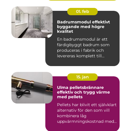
01. feb
Badrumsmodul effektivt
byggande med högre
kvalitet
En badrumsmodul är ett
färdigbyggt badrum som
produceras i fabrik och
levereras komplett till
byggar...
15. jan
Ulma pelletsbrännare
effektiv och trygg värme
med pellets
Pellets har blivit ett självklart
alternativ för den som vill
kombinera låg
uppvärmningskostnad med
...