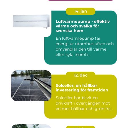
14. jan
Luftvärmepump - effektiv
värme och svalka för
svenska hem
En luftvärmepump tar
energi ur utomhusluften och
omvandlar den till värme
eller kyla inomh...
12. dec
Solceller: en hållbar
investering för framtiden
Solceller har blivit en
drivkraft i övergången mot
en mer hållbar och grön fra...