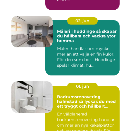
02. jun
Måleri i huddinge så skapar
du hållbara och vackra ytor
hemma
Måleri handlar om mycket
mer än att välja en fin kulör.
För den som bor i Huddinge
spelar klimat, hu...
01. jun
Badrumsrenovering
halmstad så lyckas du med
ett tryggt och hållbart
badrum
En välplanerad
badrumsrenovering handlar
om mer än nya kakelplattor
och en modern dusch. För