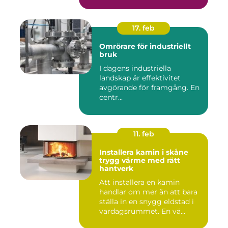
be...
17. feb
Omrörare för industriellt
bruk
I dagens industriella
landskap är effektivitet
avgörande för framgång. En
centr...
11. feb
Installera kamin i skåne
trygg värme med rätt
hantverk
Att installera en kamin
handlar om mer än att bara
ställa in en snygg eldstad i
vardagsrummet. En vä...