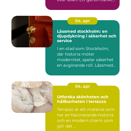
garage ...
04. apr
Låssmed stockholm: en
djupdykning i säkerhet och
service
I en stad som Stockholm,
där historia möter
modernitet, spelar säkerhet
en avgörande roll. Låssmed
S...
04. apr
Utforska skönheten och
hållbarheten i terrazzo
Terrazzo är ett material som
har en fascinerande historia
och en modern charm som
gör det ...