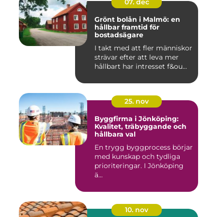
07. dec
Grönt bolån i Malmö: en
hållbar framtid för
bostadsägare
I takt med att fler människor
strävar efter att leva mer
hållbart har intresset f&ou...
25. nov
Byggfirma i Jönköping:
Kvalitet, träbyggande och
hållbara val
En trygg byggprocess börjar
med kunskap och tydliga
prioriteringar. I Jönköping
ä...
10. nov