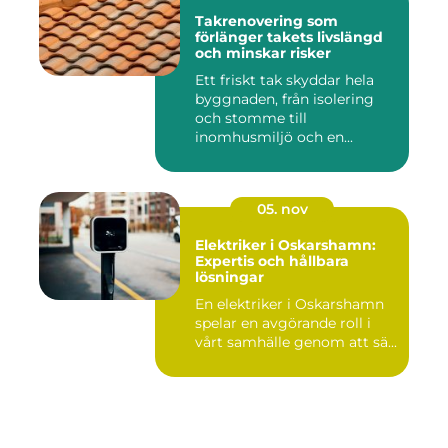
Takrenovering som
förlänger takets livslängd
och minskar risker
Ett friskt tak skyddar hela
byggnaden, från isolering
och stomme till
inomhusmiljö och en...
05. nov
Elektriker i Oskarshamn:
Expertis och hållbara
lösningar
En elektriker i Oskarshamn
spelar en avgörande roll i
vårt samhälle genom att sä...