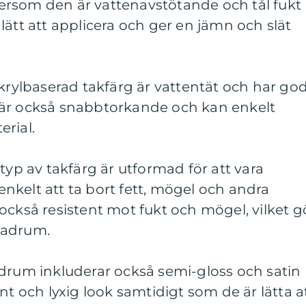
rsom den är vattenavstötande och tål fukt
lätt att applicera och ger en jämn och slät
Akrylbaserad takfärg är vattentät och har go
 är också snabbtorkande och kan enkelt
rial.
typ av takfärg är utformad för att vara
 enkelt att ta bort fett, mögel och andra
också resistent mot fukt och mögel, vilket g
 badrum.
adrum inkluderar också semi-gloss och satin
nt och lyxig look samtidigt som de är lätta a