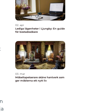
02. apr
Lediga lägenheter i Ljungby: En guide
för bostadssökare
t
03. mar
Möbeltapetserare skåne hantverk som
ger möblerna ett nytt liv
an
ja