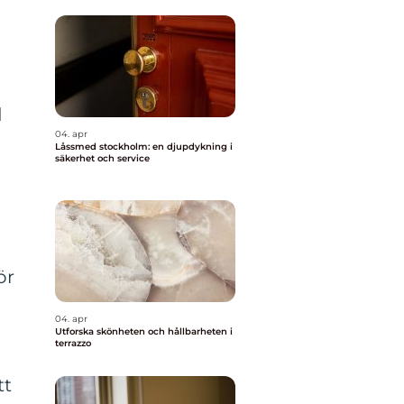
d
04. apr
Låssmed stockholm: en djupdykning i
säkerhet och service
ör
04. apr
Utforska skönheten och hållbarheten i
terrazzo
tt