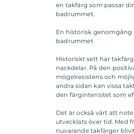
en takfärg som passar din
badrummet.
En historisk genomgång a
badrummet
Historiskt sett har takfä
nackdelar. På den positiv
mögelresistens och möjlig
andra sidan kan vissa takf
den färgintensitet som e
Det är också värt att not
utvecklats över tid. Med 
nuvarande takfärger bliv