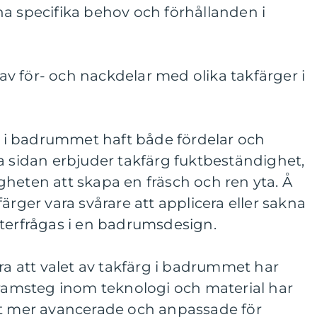
a specifika behov och förhållanden i
v för- och nackdelar med olika takfärger i
rg i badrummet haft både fördelar och
a sidan erbjuder takfärg fuktbeständighet,
heten att skapa en fräsch och ren yta. Å
ärger vara svårare att applicera eller sakna
fterfrågas i en badrumsdesign.
era att valet av takfärg i badrummet har
framsteg inom teknologi och material har
it mer avancerade och anpassade för