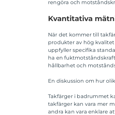
rengöra och motståndskra
Kvantitativa mät
När det kommer till takfär
produkter av hög kvalit
uppfyller specifika stand
ha en fuktmotståndskraft
hållbarhet och motstånds
En diskussion om hur olik
Takfärger i badrummet ka
takfärger kan vara mer 
andra kan vara enklare att