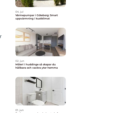
04. jul
Värmepumpar i Göteborg: Smart
uppvärmning i kustklimat
r
02. jun
Måleri i huddinge så skapar du
hållbara och vackra ytor hemma
01. jun