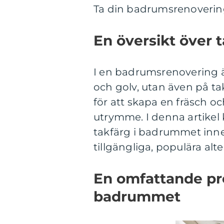
Ta din badrumsrenovering 
En översikt över 
I en badrumsrenovering är
och golv, utan även på ta
för att skapa en fräsch oc
utrymme. I denna artikel 
takfärg i badrummet inneb
tillgängliga, populära al
En omfattande pre
badrummet