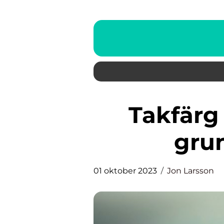
Takfärg i badrummet: En
grun
01 oktober 2023
Jon Larsson