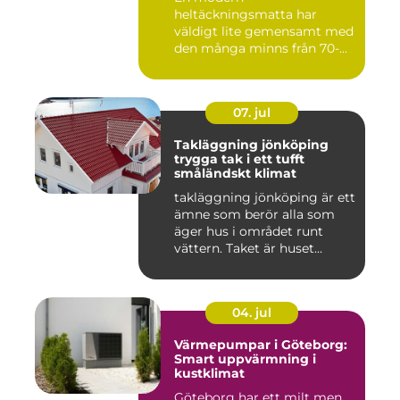
heltäckningsmatta har
väldigt lite gemensamt med
den många minns från 70-
och 80talet. Ida...
07. jul
Takläggning jönköping
trygga tak i ett tufft
småländskt klimat
takläggning jönköping är ett
ämne som berör alla som
äger hus i området runt
vättern. Taket är huset...
04. jul
Värmepumpar i Göteborg:
Smart uppvärmning i
kustklimat
Göteborg har ett milt men