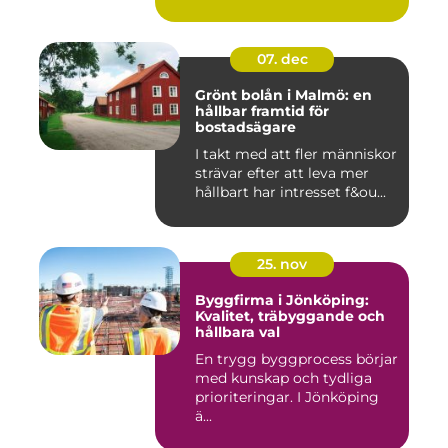
07. dec
Grönt bolån i Malmö: en
hållbar framtid för
bostadsägare
I takt med att fler människor
strävar efter att leva mer
hållbart har intresset f&ou...
25. nov
Byggfirma i Jönköping:
Kvalitet, träbyggande och
hållbara val
En trygg byggprocess börjar
med kunskap och tydliga
prioriteringar. I Jönköping
ä...