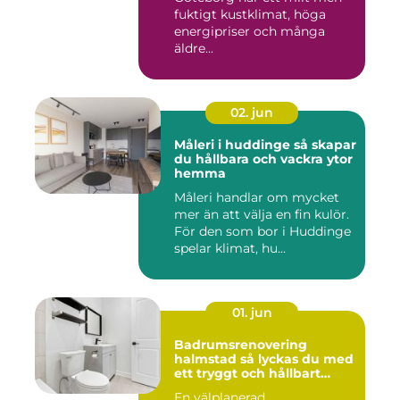
fuktigt kustklimat, höga
energipriser och många
äldre...
02. jun
Måleri i huddinge så skapar
du hållbara och vackra ytor
hemma
Måleri handlar om mycket
mer än att välja en fin kulör.
För den som bor i Huddinge
spelar klimat, hu...
01. jun
Badrumsrenovering
halmstad så lyckas du med
ett tryggt och hållbart
badrum
En välplanerad