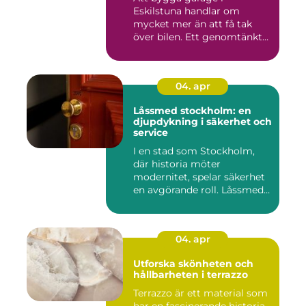
Eskilstuna handlar om
mycket mer än att få tak
över bilen. Ett genomtänkt
garage ...
04. apr
Låssmed stockholm: en
djupdykning i säkerhet och
service
I en stad som Stockholm,
där historia möter
modernitet, spelar säkerhet
en avgörande roll. Låssmed
S...
04. apr
Utforska skönheten och
hållbarheten i terrazzo
Terrazzo är ett material som