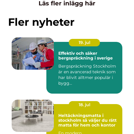
Läs fler inlägg här
Fler nyheter
19. jul
Effektiv och säker
bergspräckning i sverige
Bergspräckning Stockholm
är en avancerad teknik som
har blivit alltmer populär i
bygg...
18. jul
Heltäckningsmatta i
stockholm så väljer du rätt
matta för hem och kontor
En modern