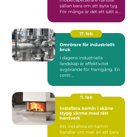
möbeltapetserare handlar
sällan bara om att byta tyg.
För många är det ett sätt att
be...
17. feb
Omrörare för industriellt
bruk
I dagens industriella
landskap är effektivitet
avgörande för framgång. En
centr...
11. feb
Installera kamin i skåne
trygg värme med rätt
hantverk
Att installera en kamin
handlar om mer än att bara