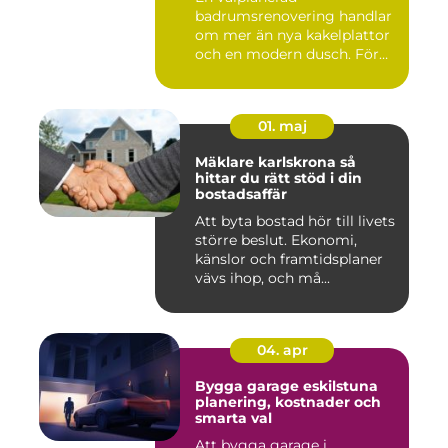
badrumsrenovering handlar
om mer än nya kakelplattor
och en modern dusch. För
många i...
01. maj
Mäklare karlskrona så
hittar du rätt stöd i din
bostadsaffär
Att byta bostad hör till livets
större beslut. Ekonomi,
känslor och framtidsplaner
vävs ihop, och må...
04. apr
Bygga garage eskilstuna
planering, kostnader och
smarta val
Att bygga garage i