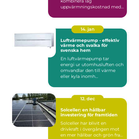
kombinera låg
uppvärmningskostnad med
...
14. jan
Luftvärmepump - effektiv
värme och svalka för
svenska hem
En luftvärmepump tar
energi ur utomhusluften och
omvandlar den till värme
eller kyla inomh...
12. dec
Solceller: en hållbar
investering för framtiden
Solceller har blivit en
drivkraft i övergången mot
en mer hållbar och grön fra...