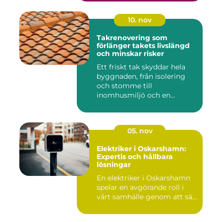
10. nov
Takrenovering som
förlänger takets livslängd
och minskar risker
Ett friskt tak skyddar hela
byggnaden, från isolering
och stomme till
inomhusmiljö och en...
05. nov
Elektriker i Oskarshamn:
Expertis och hållbara
lösningar
En elektriker i Oskarshamn
spelar en avgörande roll i
vårt samhälle genom att sä...