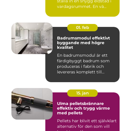
ställa in en snygg eldstad i
vardagsrummet. En vä...
01. feb
Badrumsmodul effektivt
byggande med högre
kvalitet
En badrumsmodul är ett
färdigbyggt badrum som
produceras i fabrik och
levereras komplett till
byggar...
15. jan
Ulma pelletsbrännare
effektiv och trygg värme
med pellets
Pellets har blivit ett självklart
alternativ för den som vill