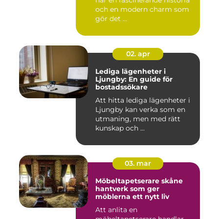
har en fascinerande historia
och en modern charm som
gör det ...
02. apr
Lediga lägenheter i
Ljungby: En guide för
bostadssökare
Att hitta lediga lägenheter i
Ljungby kan verka som en
utmaning, men med rätt
kunskap och ...
03. mar
Möbeltapetserare skåne
hantverk som ger
möblerna ett nytt liv
Att anlita en