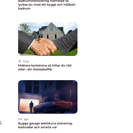
Badrumsrenovering halmstad så
lyckas du med ett tryggt och hållbart
badrum
01. maj
Mäklare karlskrona så hittar du rätt
stöd i din bostadsaffär
04. apr
s
Bygga garage eskilstuna planering,
kostnader och smarta val