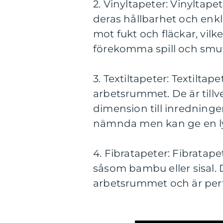
2. Vinyltapeter: Vinyltape
deras hållbarhet och enk
mot fukt och fläckar, vil
förekomma spill och smut
3. Textiltapeter: Textiltap
arbetsrummet. De är tillv
dimension till inredninge
nämnda men kan ge en lyx
4. Fibratapeter: Fibratapet
såsom bambu eller sisal. 
arbetsrummet och är perf