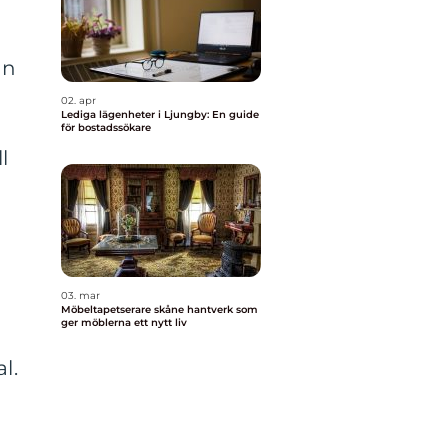
an
02. apr
Lediga lägenheter i Ljungby: En guide
för bostadssökare
l
03. mar
Möbeltapetserare skåne hantverk som
ger möblerna ett nytt liv
l.