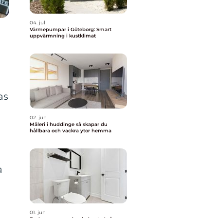
04. jul
Värmepumpar i Göteborg: Smart
uppvärmning i kustklimat
as
02. jun
Måleri i huddinge så skapar du
hållbara och vackra ytor hemma
a
01. jun