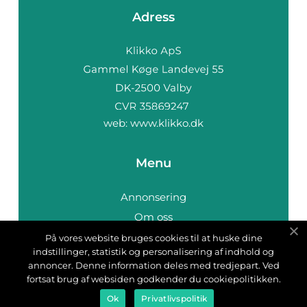
Adress
web:
www.klikko.dk
Menu
Annonsering
Om oss
Cookies
På vores website bruges cookies til at huske dine
indstillinger, statistik og personalisering af indhold og
Kontakta oss
annoncer. Denne information deles med tredjepart. Ved
Sitemap
fortsat brug af websiden godkender du cookiepolitikken.
Ok
Privatlivspolitik