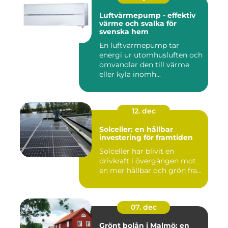
Luftvärmepump - effektiv
värme och svalka för
svenska hem
En luftvärmepump tar
energi ur utomhusluften och
omvandlar den till värme
eller kyla inomh...
12. dec
Solceller: en hållbar
investering för framtiden
Solceller har blivit en
drivkraft i övergången mot
en mer hållbar och grön fra...
07. dec
Grönt bolån i Malmö: en