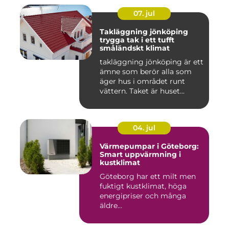
07. jul
Takläggning jönköping
trygga tak i ett tufft
småländskt klimat
takläggning jönköping är ett
ämne som berör alla som
äger hus i området runt
vättern. Taket är huset...
04. jul
Värmepumpar i Göteborg:
Smart uppvärmning i
kustklimat
Göteborg har ett milt men
fuktigt kustklimat, höga
energipriser och många
äldre...