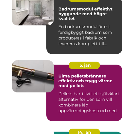
Badrumsmodul effektivt
byggande med högre
kvalitet
En badrumsmodul är ett
färdigbyggt badrum som
produceras i fabrik och
levereras komplett till
byggar...
15. jan
Ulma pelletsbrännare
effektiv och trygg värme
med pellets
Pellets har blivit ett självklart
alternativ för den som vill
kombinera låg
uppvärmningskostnad med
...
14. jan