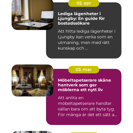
02. apr
Lediga lägenheter i
Ljungby: En guide för
bostadssökare
Att hitta lediga lägenheter i
Ljungby kan verka som en
utmaning, men med rätt
kunskap och ...
03. mar
Möbeltapetserare skåne
hantverk som ger
möblerna ett nytt liv
Att anlita en
möbeltapetserare handlar
sällan bara om att byta tyg.
För många är det ett sätt att
be...