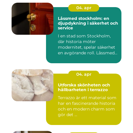
04. apr
Låssmed stockholm: en
djupdykning i säkerhet och
service
I en stad som Stockholm,
där historia möter
modernitet, spelar säkerhet
en avgörande roll. Låssmed
S...
04. apr
Utforska skönheten och
hållbarheten i terrazzo
Terrazzo är ett material som
har en fascinerande historia
och en modern charm som
gör det ...