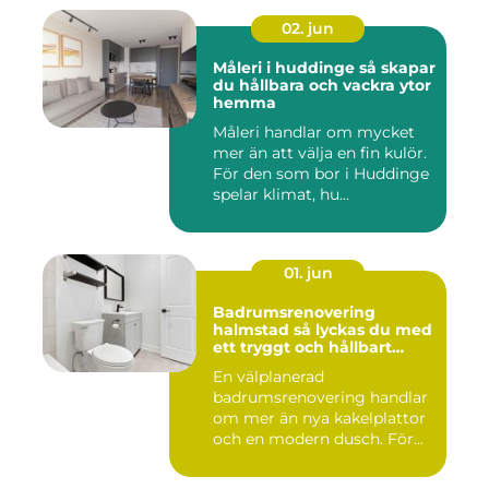
02. jun
Måleri i huddinge så skapar
du hållbara och vackra ytor
hemma
Måleri handlar om mycket
mer än att välja en fin kulör.
För den som bor i Huddinge
spelar klimat, hu...
01. jun
Badrumsrenovering
halmstad så lyckas du med
ett tryggt och hållbart
badrum
En välplanerad
badrumsrenovering handlar
om mer än nya kakelplattor
och en modern dusch. För
många i...