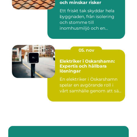
och minskar risker
Ett friskt tak skyddar hela
byggnaden, från isolering
och stomme till
inomhusmiljö och en...
05. nov
Elektriker i Oskarshamn:
Expertis och hållbara
lösningar
En elektriker i Oskarshamn
spelar en avgörande roll i
vårt samhälle genom att sä...