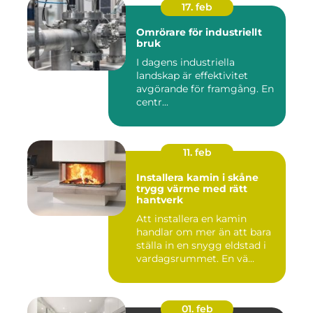
17. feb
Omrörare för industriellt
bruk
I dagens industriella
landskap är effektivitet
avgörande för framgång. En
centr...
11. feb
Installera kamin i skåne
trygg värme med rätt
hantverk
Att installera en kamin
handlar om mer än att bara
ställa in en snygg eldstad i
vardagsrummet. En vä...
01. feb