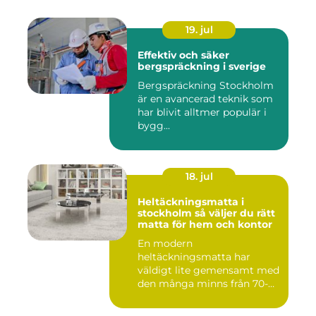
19. jul
Effektiv och säker
bergspräckning i sverige
Bergspräckning Stockholm
är en avancerad teknik som
har blivit alltmer populär i
bygg...
18. jul
Heltäckningsmatta i
stockholm så väljer du rätt
matta för hem och kontor
En modern
heltäckningsmatta har
väldigt lite gemensamt med
den många minns från 70-
och 80talet. Ida...