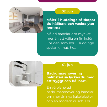
02. jun
Måleri i huddinge så skapar
du hållbara och vackra ytor
hemma
Måleri handlar om mycket
mer än att välja en fin kulör.
För den som bor i Huddinge
spelar klimat, hu...
01. jun
Badrumsrenovering
halmstad så lyckas du med
ett tryggt och hållbart
badrum
En välplanerad
badrumsrenovering handlar
om mer än nya kakelplattor
och en modern dusch. För
många i...