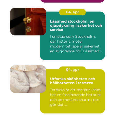
04. apr
Låssmed stockholm: en
djupdykning i säkerhet och
service
I en stad som Stockholm,
där historia möter
modernitet, spelar säkerhet
en avgörande roll. Låssmed
S...
04. apr
Utforska skönheten och
hållbarheten i terrazzo
Terrazzo är ett material som
har en fascinerande historia
och en modern charm som
gör det ...