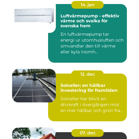
14. jan
Luftvärmepump - effektiv
värme och svalka för
svenska hem
En luftvärmepump tar
energi ur utomhusluften och
omvandlar den till värme
eller kyla inomh...
12. dec
Solceller: en hållbar
investering för framtiden
Solceller har blivit en
drivkraft i övergången mot
en mer hållbar och grön fra...
07. dec