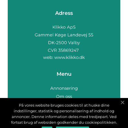
Adress
web:
www.klikko.dk
Menu
Annonsering
Om oss
Cookies
På vores website bruges cookies til at huske dine
indstillinger, statistik og personalisering af indhold og
Kontakta oss
annoncer. Denne information deles med tredjepart. Ved
Sitemap
fortsat brug af websiden godkender du cookiepolitikken.