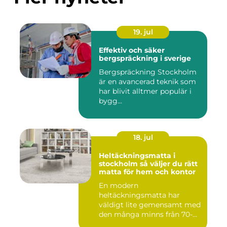
19. jul
Effektiv och säker
bergspräckning i sverige
Bergspräckning Stockholm
är en avancerad teknik som
har blivit alltmer populär i
bygg...
18. jul
Heltäckningsmatta i
stockholm så väljer du rätt
matta för hem och kontor
En modern
heltäckningsmatta har
väldigt lite gemensamt med
den många minns från 70-
och 80talet. Ida...