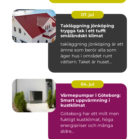
07. jul
Takläggning jönköping
trygga tak i ett tufft
småländskt klimat
takläggning jönköping är ett
ämne som berör alla som
äger hus i området runt
vättern. Taket är huset...
04. jul
Värmepumpar i Göteborg:
Smart uppvärmning i
kustklimat
Göteborg har ett milt men
fuktigt kustklimat, höga
energipriser och många
äldre...