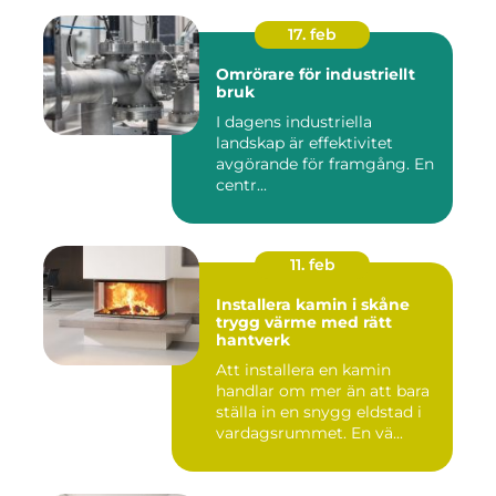
17. feb
Omrörare för industriellt
bruk
I dagens industriella
landskap är effektivitet
avgörande för framgång. En
centr...
11. feb
Installera kamin i skåne
trygg värme med rätt
hantverk
Att installera en kamin
handlar om mer än att bara
ställa in en snygg eldstad i
vardagsrummet. En vä...