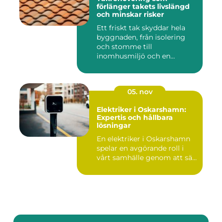
förlänger takets livslängd
och minskar risker
Ett friskt tak skyddar hela
byggnaden, från isolering
och stomme till
inomhusmiljö och en...
05. nov
Elektriker i Oskarshamn:
Expertis och hållbara
lösningar
En elektriker i Oskarshamn
spelar en avgörande roll i
vårt samhälle genom att sä...