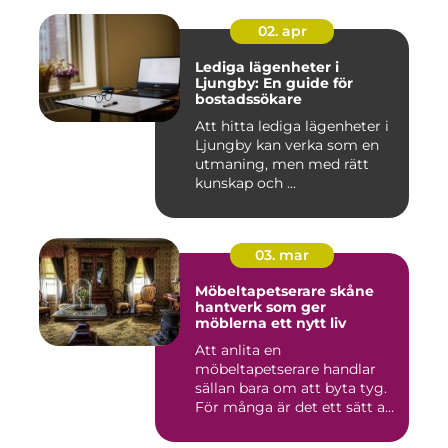
02. apr
Lediga lägenheter i
Ljungby: En guide för
bostadssökare
Att hitta lediga lägenheter i
Ljungby kan verka som en
utmaning, men med rätt
kunskap och ...
03. mar
Möbeltapetserare skåne
hantverk som ger
möblerna ett nytt liv
Att anlita en
möbeltapetserare handlar
sällan bara om att byta tyg.
För många är det ett sätt att
be...