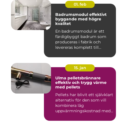
01. feb
Badrumsmodul effektivt
byggande med högre
kvalitet
En badrumsmodul är ett
färdigbyggt badrum som
produceras i fabrik och
levereras komplett till
byggar...
15. jan
Ulma pelletsbrännare
effektiv och trygg värme
med pellets
Pellets har blivit ett självklart
alternativ för den som vill
kombinera låg
uppvärmningskostnad med
...