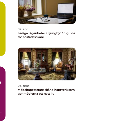
02. apr
Lediga lägenheter i Ljungby: En guide
för bostadssökare
.
03. mar
Möbeltapetserare skåne hantverk som
ger möblerna ett nytt liv
t