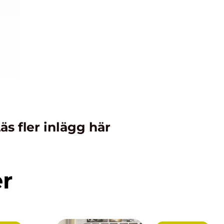
äs fler inlägg här
er