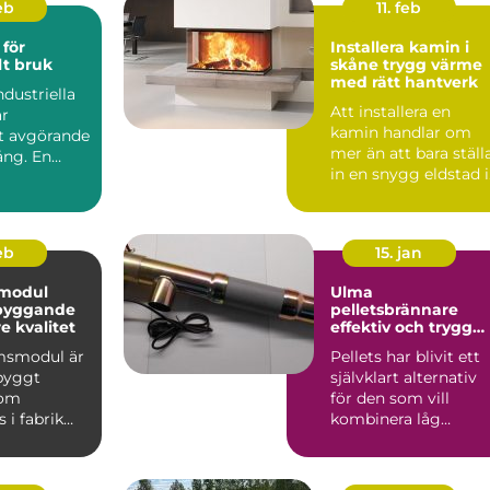
eb
11. feb
för
Installera kamin i
lt bruk
skåne trygg värme
med rätt hantverk
ndustriella
Att installera en
är
kamin handlar om
et avgörande
mer än att bara ställ
ång. En
in en snygg eldstad i
vardagsrummet. En
vä...
feb
15. jan
modul
Ulma
 byggande
pelletsbrännare
 kvalitet
effektiv och trygg
värme med pellets
msmodul är
Pellets har blivit ett
gbyggt
självklart alternativ
som
för den som vill
 i fabrik
kombinera låg
ras
uppvärmningskostn
ill byggar...
d med ...