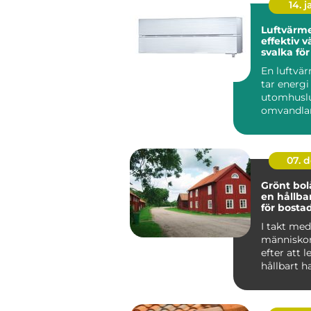
14. 
Luftvärm
effektiv 
svalka fö
hem
En luftv
tar energi
utomhuslu
omvandlar 
värme elle
inomh...
07. 
Grönt bol
en hållba
för bosta
I takt med 
människor
efter att 
hållbart h
f&ou...