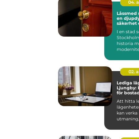
04. 
Låssmed 
en djupdy
säkerhet 
I en stad
Stockholm
historia 
modernitet
säkerhet 
avgörande 
Låssmed S.
02. 
Lediga lä
Ljungby: 
för bosta
Att hitta 
lägenhete
kan verka
utmaning
rätt kunska