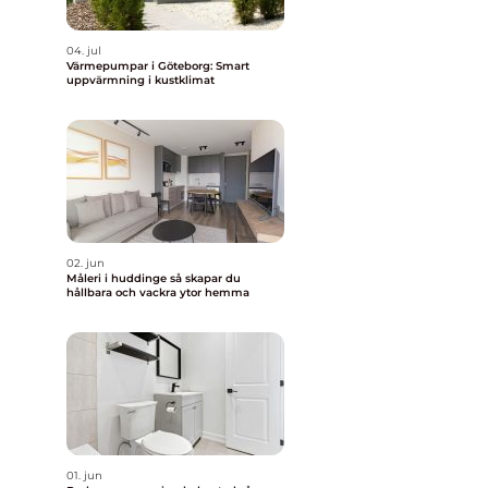
04. jul
Värmepumpar i Göteborg: Smart
uppvärmning i kustklimat
02. jun
Måleri i huddinge så skapar du
hållbara och vackra ytor hemma
01. jun