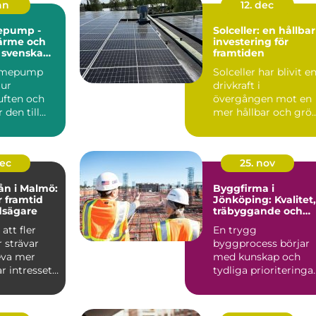
jan
12. dec
epump -
Solceller: en hållbar
värme och
investering för
r svenska
framtiden
ärmepump
Solceller har blivit e
 ur
drivkraft i
ften och
övergången mot en
den till
mer hållbar och grö
r kyla
fra...
dec
25. nov
ån i Malmö:
Byggfirma i
r framtid
Jönköping: Kvalitet,
dsägare
träbyggande och
hållbara val
att fler
En trygg
 strävar
byggprocess börjar
leva mer
med kunskap och
ar intresset
tydliga prioriteringar
I Jönköping ä...