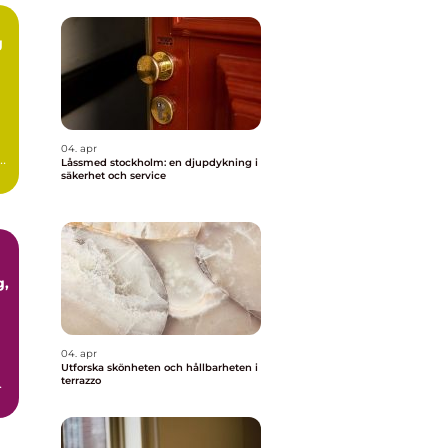
g
m
04. apr
Låssmed stockholm: en djupdykning i
ör
säkerhet och service
04. apr
Utforska skönheten och hållbarheten i
terrazzo