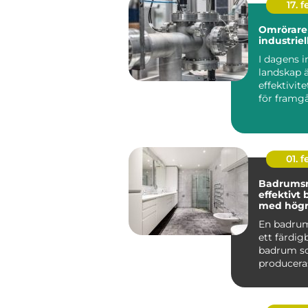
17. f
Omrörare 
industriel
I dagens i
landskap 
effektivit
för framg
centr...
01. 
Badrums
effektivt
med högre
En badru
ett färdi
badrum 
produceras
och levere
komplett t