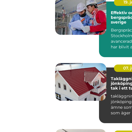
19. j
Effektiv 
bergspräc
sverige
Bergspräc
Stockholm
avancerad
har blivit 
populär i 
07. j
Takläggn
jönköping tryg
tak i ett t
småländs
takläggni
jönköping 
ämne som 
som äger 
området r
Taket är hu