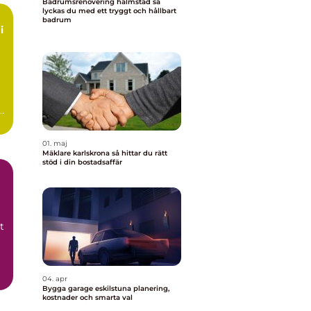
Badrumsrenovering halmstad så
lyckas du med ett tryggt och hållbart
badrum
i
n
0-
01. maj
Mäklare karlskrona så hittar du rätt
stöd i din bostadsaffär
t
04. apr
Bygga garage eskilstuna planering,
kostnader och smarta val