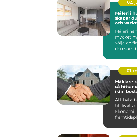
02. 
Måleri i h
skapar du
och vackr
hemma
Måleri ha
mycket me
välja en fi
den som b
Huddinge 
klimat, hu.
01. 
Mäklare k
så hittar 
i din bost
Att byta 
till livets 
Ekonomi, 
framtidsp
ihop, och 