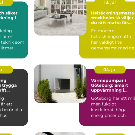
ul
18. jul
och säker
Heltäckningsmatta 
kning i
stockholm så väljer
du rätt matta för
hem och kontor
kning
En modern
 är en
heltäckningsmatta
 teknik som
har väldigt lite
alltmer
gemensamt med de
bygg...
många minns från 7
och 80talet. Ida...
ul
04. jul
ing
Värmepumpar i
ga
Göteborg: Smart
ufft
uppvärmning i
kt klimat
kustklimat
ng
Göteborg har ett mil
är ett
men fuktigt
berör alla
kustklimat, höga
hus i
energipriser och
unt vättern.
många äldre...
set...