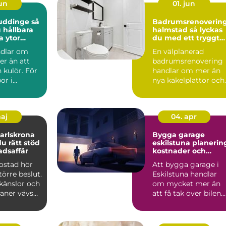
jun
01. jun
uddinge så
Badrumsrenoverin
 hållbara
halmstad så lyckas
a ytor
du med ett tryggt
och hållbart badru
ndlar om
En välplanerad
r än att
badrumsrenovering
n kulör. För
handlar om mer än
or i
nya kakelplattor och
spelar
en modern dusch. F
..
många i...
maj
04. apr
arlskrona
Bygga garage
du rätt stöd
eskilstuna planering,
adsaffär
kostnader och
smarta val
bostad hör
Att bygga garage i
större beslut.
Eskilstuna handlar
känslor och
om mycket mer än
laner vävs
att få tak över bilen.
må...
Ett genomtänkt
garage ...