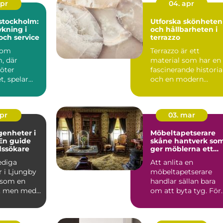
apr
04. apr
stockholm:
Utforska skönheten
kning i
och hållbarheten i
och service
terrazzo
 som
Terrazzo är ett
, där
material som har en
möter
fascinerande historia
, spelar
och en modern
en
charm som gör det ..
roll.
..
apr
03. mar
genheter i
Möbeltapetserare
En guide
skåne hantverk som
dssökare
ger möblerna ett
nytt liv
lediga
Att anlita en
r i Ljungby
möbeltapetserare
 som en
handlar sällan bara
, men med
om att byta tyg. För
p och ...
många är det ett sät
att be...