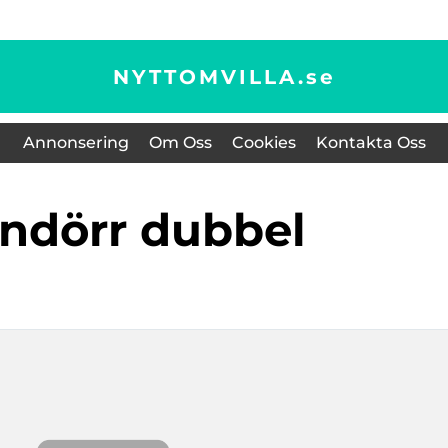
NYTTOMVILLA.
se
Annonsering
Om Oss
Cookies
Kontakta Oss
tandörr dubbel