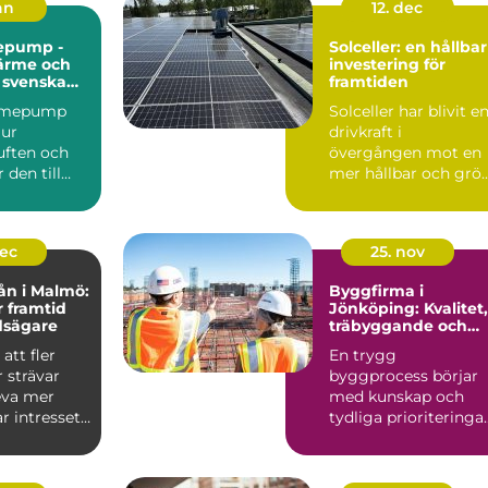
jan
12. dec
epump -
Solceller: en hållbar
värme och
investering för
r svenska
framtiden
ärmepump
Solceller har blivit e
 ur
drivkraft i
ften och
övergången mot en
den till
mer hållbar och grö
r kyla
fra...
dec
25. nov
ån i Malmö:
Byggfirma i
r framtid
Jönköping: Kvalitet,
dsägare
träbyggande och
hållbara val
att fler
En trygg
 strävar
byggprocess börjar
leva mer
med kunskap och
ar intresset
tydliga prioriteringar
I Jönköping ä...