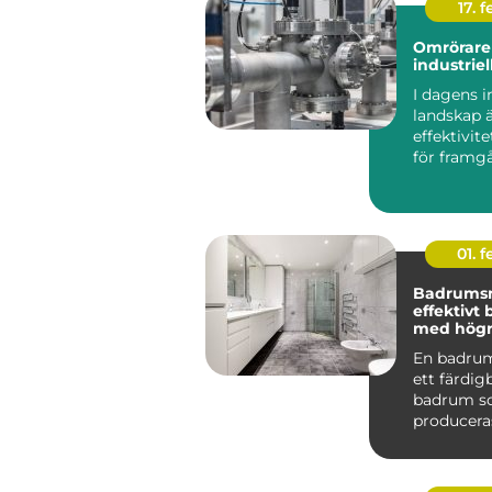
17. f
Omrörare 
industriel
I dagens i
landskap 
effektivit
för framg
centr...
01. 
Badrums
effektivt
med högre
En badru
ett färdi
badrum 
produceras
och levere
komplett t