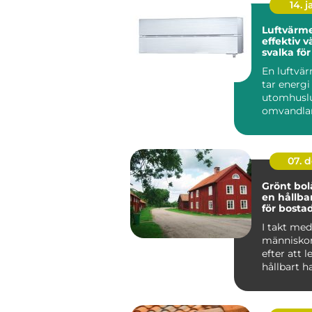
14. 
Luftvärm
effektiv 
svalka fö
hem
En luftv
tar energi
utomhuslu
omvandlar 
värme elle
inomh...
07. 
Grönt bol
en hållba
för bosta
I takt med 
människor
efter att 
hållbart h
f&ou...