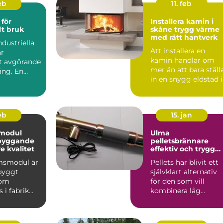
eb
11. feb
för
Installera kamin i
lt bruk
skåne trygg värme
med rätt hantverk
ndustriella
Att installera en
är
kamin handlar om
et avgörande
mer än att bara ställ
ång. En
in en snygg eldstad i
vardagsrummet. En
vä...
feb
15. jan
modul
Ulma
 byggande
pelletsbrännare
 kvalitet
effektiv och trygg
värme med pellets
msmodul är
Pellets har blivit ett
gbyggt
självklart alternativ
som
för den som vill
 i fabrik
kombinera låg
ras
uppvärmningskostn
ill byggar...
d med ...