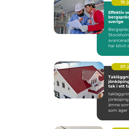
19. j
Effektiv 
bergspräc
sverige
Bergspräc
Stockholm
avancerad
har blivit 
populär i 
07. j
Takläggn
jönköping tryg
tak i ett t
småländs
takläggni
jönköping 
ämne som 
som äger 
området r
Taket är hu