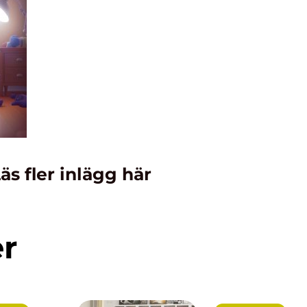
äs fler inlägg här
er