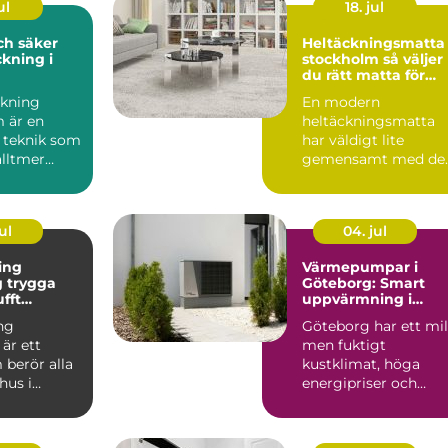
ul
18. jul
och säker
Heltäckningsmatta 
kning i
stockholm så väljer
du rätt matta för
hem och kontor
kning
En modern
 är en
heltäckningsmatta
 teknik som
har väldigt lite
alltmer
gemensamt med de
bygg...
många minns från 7
och 80talet. Ida...
ul
04. jul
ing
Värmepumpar i
ga
Göteborg: Smart
ufft
uppvärmning i
kt klimat
kustklimat
ng
Göteborg har ett mil
är ett
men fuktigt
berör alla
kustklimat, höga
hus i
energipriser och
unt vättern.
många äldre...
set...