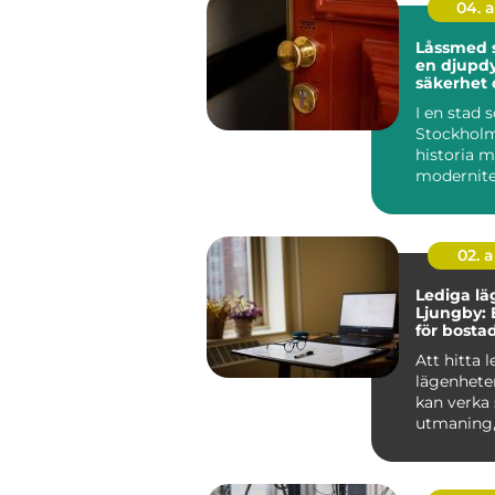
04. 
Låssmed 
en djupdy
säkerhet 
I en stad
Stockholm
historia 
modernitet
säkerhet 
avgörande 
Låssmed S.
02. 
Lediga lä
Ljungby: 
för bosta
Att hitta 
lägenhete
kan verka
utmaning
rätt kunska