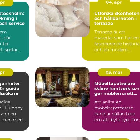
apr
04. apr
stockholm:
Utforska skönheten
kning i
och hållbarheten i
och service
terrazzo
 som
Terrazzo är ett
, där
material som har en
möter
fascinerande historia
, spelar
och en modern
en
charm som gör det ..
roll.
..
apr
03. mar
genheter i
Möbeltapetserare
En guide
skåne hantverk som
dssökare
ger möblerna ett
nytt liv
lediga
Att anlita en
r i Ljungby
möbeltapetserare
 som en
handlar sällan bara
, men med
om att byta tyg. För
p och ...
många är det ett sät
att be...