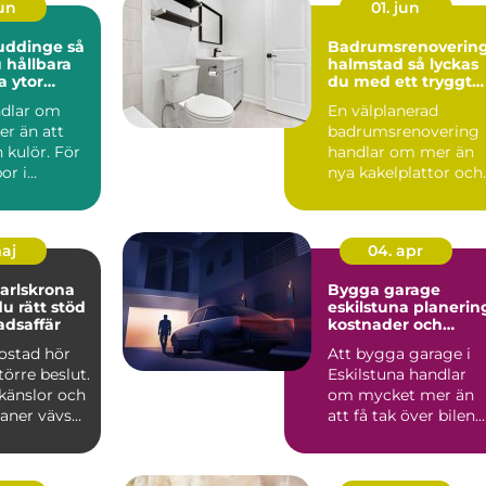
jun
01. jun
uddinge så
Badrumsrenoverin
 hållbara
halmstad så lyckas
a ytor
du med ett tryggt
och hållbart badru
ndlar om
En välplanerad
r än att
badrumsrenovering
n kulör. För
handlar om mer än
or i
nya kakelplattor och
spelar
en modern dusch. F
..
många i...
maj
04. apr
arlskrona
Bygga garage
du rätt stöd
eskilstuna planering,
adsaffär
kostnader och
smarta val
bostad hör
Att bygga garage i
större beslut.
Eskilstuna handlar
känslor och
om mycket mer än
laner vävs
att få tak över bilen.
må...
Ett genomtänkt
garage ...