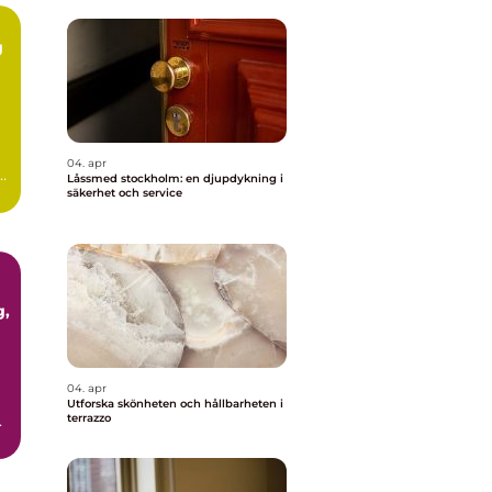
g
m
04. apr
Låssmed stockholm: en djupdykning i
ör
säkerhet och service
04. apr
Utforska skönheten och hållbarheten i
terrazzo