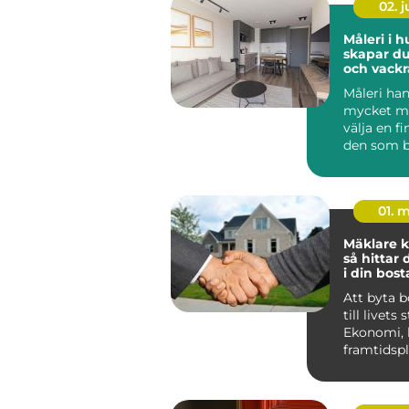
02. 
Måleri i h
skapar du
och vackr
hemma
Måleri ha
mycket me
välja en fi
den som b
Huddinge 
klimat, hu.
01. 
Mäklare k
så hittar 
i din bost
Att byta 
till livets 
Ekonomi, 
framtidsp
ihop, och 