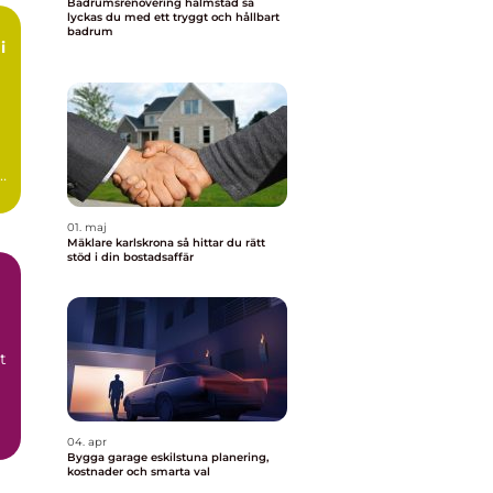
Badrumsrenovering halmstad så
lyckas du med ett tryggt och hållbart
badrum
i
n
0-
01. maj
Mäklare karlskrona så hittar du rätt
stöd i din bostadsaffär
t
04. apr
Bygga garage eskilstuna planering,
kostnader och smarta val