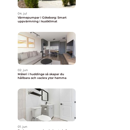
04. jul
Värmepumpar i Göteborg: Smart
uppvärmning i kustklimat
02. jun
Måleri i huddinge så skapar du
hållbara och vackra ytor hemma
01. jun