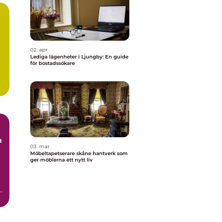
02. apr
Lediga lägenheter i Ljungby: En guide
för bostadssökare
.
03. mar
Möbeltapetserare skåne hantverk som
ger möblerna ett nytt liv
t