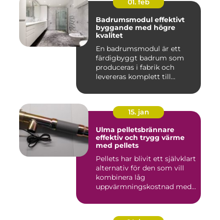
01. feb
Badrumsmodul effektivt
byggande med högre
kvalitet
En badrumsmodul är ett
färdigbyggt badrum som
produceras i fabrik och
levereras komplett till
byggar...
15. jan
Ulma pelletsbrännare
effektiv och trygg värme
med pellets
Pellets har blivit ett självklart
alternativ för den som vill
kombinera låg
uppvärmningskostnad med
...