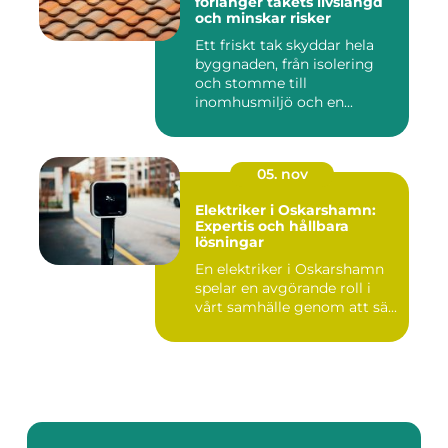
förlänger takets livslängd
och minskar risker
Ett friskt tak skyddar hela
byggnaden, från isolering
och stomme till
inomhusmiljö och en...
05. nov
Elektriker i Oskarshamn:
Expertis och hållbara
lösningar
En elektriker i Oskarshamn
spelar en avgörande roll i
vårt samhälle genom att sä...