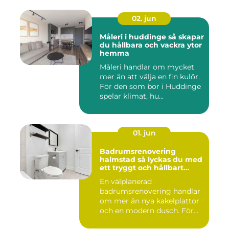
02. jun
Måleri i huddinge så skapar
du hållbara och vackra ytor
hemma
Måleri handlar om mycket
mer än att välja en fin kulör.
För den som bor i Huddinge
spelar klimat, hu...
01. jun
Badrumsrenovering
halmstad så lyckas du med
ett tryggt och hållbart
badrum
En välplanerad
badrumsrenovering handlar
om mer än nya kakelplattor
och en modern dusch. För
många i...