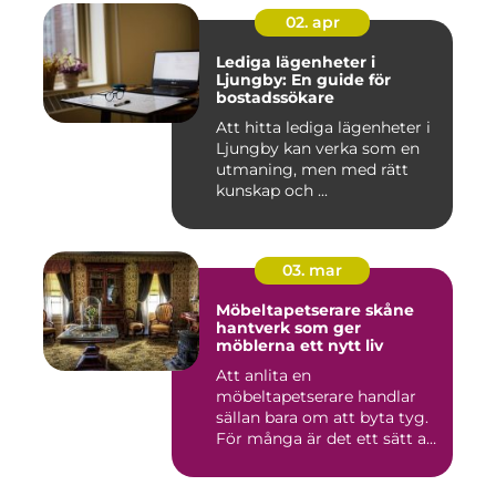
02. apr
Lediga lägenheter i
Ljungby: En guide för
bostadssökare
Att hitta lediga lägenheter i
Ljungby kan verka som en
utmaning, men med rätt
kunskap och ...
03. mar
Möbeltapetserare skåne
hantverk som ger
möblerna ett nytt liv
Att anlita en
möbeltapetserare handlar
sällan bara om att byta tyg.
För många är det ett sätt att
be...