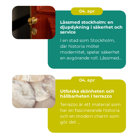
04. apr
Låssmed stockholm: en
djupdykning i säkerhet och
service
I en stad som Stockholm,
där historia möter
modernitet, spelar säkerhet
en avgörande roll. Låssmed
S...
04. apr
Utforska skönheten och
hållbarheten i terrazzo
Terrazzo är ett material som
har en fascinerande historia
och en modern charm som
gör det ...