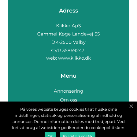
Adress
web:
www.klikko.dk
Menu
Annonsering
Om oss
Cookies
På vores website bruges cookies til at huske dine
indstillinger, statistik og personalisering af indhold og
Kontakta oss
annoncer. Denne information deles med tredjepart. Ved
Sitemap
fortsat brug af websiden godkender du cookiepolitikken.
Ok
Privatlivspolitik