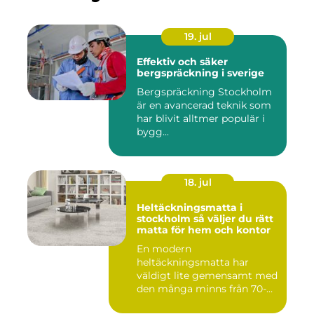
19. jul
Effektiv och säker
bergspräckning i sverige
Bergspräckning Stockholm
är en avancerad teknik som
har blivit alltmer populär i
bygg...
18. jul
Heltäckningsmatta i
stockholm så väljer du rätt
matta för hem och kontor
En modern
heltäckningsmatta har
väldigt lite gemensamt med
den många minns från 70-
och 80talet. Ida...