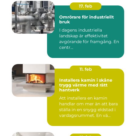
17. feb
Omrörare för industriellt
bruk
I dagens industriella
landskap är effektivitet
avgörande för framgång. En
centr...
11. feb
Installera kamin i skåne
trygg värme med rätt
hantverk
Att installera en kamin
handlar om mer än att bara
ställa in en snygg eldstad i
vardagsrummet. En vä...