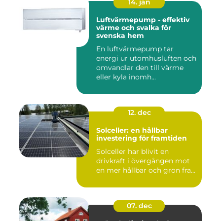
14. jan
Luftvärmepump - effektiv
värme och svalka för
svenska hem
En luftvärmepump tar
energi ur utomhusluften och
omvandlar den till värme
eller kyla inomh...
12. dec
Solceller: en hållbar
investering för framtiden
Solceller har blivit en
drivkraft i övergången mot
en mer hållbar och grön fra...
07. dec