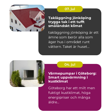
07. jul
Takläggning jönköping
trygga tak i ett tufft
småländskt klimat
takläggning jönköping är ett
ämne som berör alla som
äger hus i området runt
vättern. Taket är huset...
04. jul
Värmepumpar i Göteborg:
Smart uppvärmning i
kustklimat
Göteborg har ett milt men
fuktigt kustklimat, höga
energipriser och många
äldre...