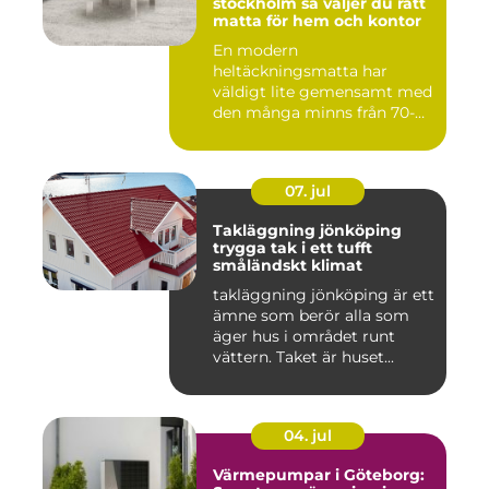
stockholm så väljer du rätt
matta för hem och kontor
En modern
heltäckningsmatta har
väldigt lite gemensamt med
den många minns från 70-
och 80talet. Ida...
07. jul
Takläggning jönköping
trygga tak i ett tufft
småländskt klimat
takläggning jönköping är ett
ämne som berör alla som
äger hus i området runt
vättern. Taket är huset...
04. jul
Värmepumpar i Göteborg: