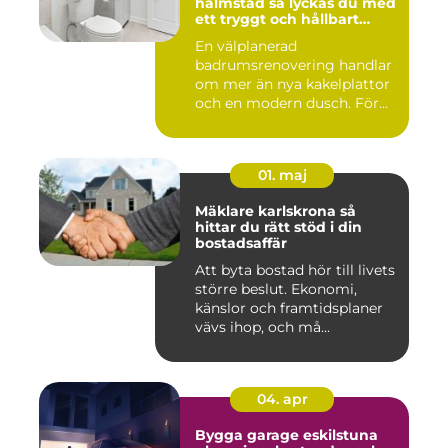
halmstad så lyckas du med
ett tryggt och hållbart
badrum
En välplanerad
badrumsrenovering handlar
om mer än nya kakelplattor
och en modern dusch. För
många i...
01. maj
Mäklare karlskrona så
hittar du rätt stöd i din
bostadsaffär
Att byta bostad hör till livets
större beslut. Ekonomi,
känslor och framtidsplaner
vävs ihop, och må...
04. apr
Bygga garage eskilstuna