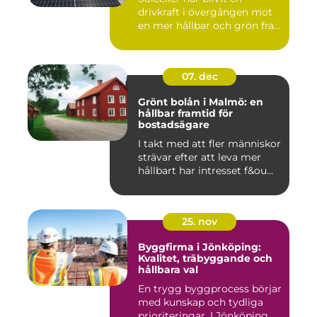
drivkraft i övergången mot
en mer hållbar och grön fra...
07. dec
Grönt bolån i Malmö: en
hållbar framtid för
bostadsägare
I takt med att fler människor
strävar efter att leva mer
hållbart har intresset f&ou...
25. nov
Byggfirma i Jönköping:
Kvalitet, träbyggande och
hållbara val
En trygg byggprocess börjar
med kunskap och tydliga
prioriteringar. I Jönköping