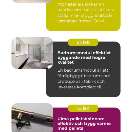
Att installera en kamin
handlar om mer än att bara
ställa in en snygg eldstad i
vardagsrummet. En vä...
01. feb
Badrumsmodul effektivt
byggande med högre
kvalitet
En badrumsmodul är ett
färdigbyggt badrum som
produceras i fabrik och
levereras komplett till
byggar...
15. jan
Ulma pelletsbrännare
effektiv och trygg värme
med pellets