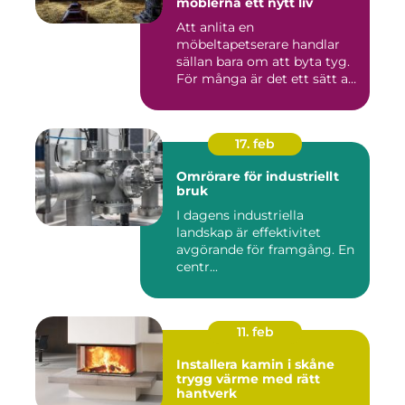
möblerna ett nytt liv
Att anlita en
möbeltapetserare handlar
sällan bara om att byta tyg.
För många är det ett sätt att
be...
17. feb
Omrörare för industriellt
bruk
I dagens industriella
landskap är effektivitet
avgörande för framgång. En
centr...
11. feb
Installera kamin i skåne
trygg värme med rätt
hantverk