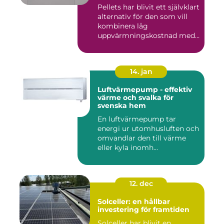
Pellets har blivit ett självklart
alternativ för den som vill
kombinera låg
uppvärmningskostnad med
...
14. jan
Luftvärmepump - effektiv
värme och svalka för
svenska hem
En luftvärmepump tar
energi ur utomhusluften och
omvandlar den till värme
eller kyla inomh...
12. dec
Solceller: en hållbar
investering för framtiden
Solceller har blivit en