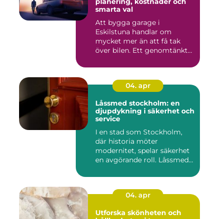
planering, kostnader och
smarta val
Att bygga garage i
Eskilstuna handlar om
mycket mer än att få tak
över bilen. Ett genomtänkt
garage ...
04. apr
Låssmed stockholm: en
djupdykning i säkerhet och
service
I en stad som Stockholm,
där historia möter
modernitet, spelar säkerhet
en avgörande roll. Låssmed
S...
04. apr
Utforska skönheten och