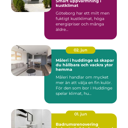
Smart uppvärmning i
kustklimat
Göteborg har ett milt men
fuktigt kustklimat, höga
energipriser och många
äldre...
02. jun
Måleri i huddinge så skapar
du hållbara och vackra ytor
hemma
Måleri handlar om mycket
mer än att välja en fin kulör.
För den som bor i Huddinge
spelar klimat, hu...
01. jun
Badrumsrenovering