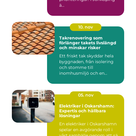
ä...
10. nov
Takrenovering som
förlänger takets livslängd
och minskar risker
Ett friskt tak skyddar hela
byggnaden, från isolering
och stomme till
inomhusmiljö och en...
05. nov
Elektriker i Oskarshamn:
Expertis och hållbara
lösningar
En elektriker i Oskarshamn
spelar en avgörande roll i
vårt samhälle genom att sä...