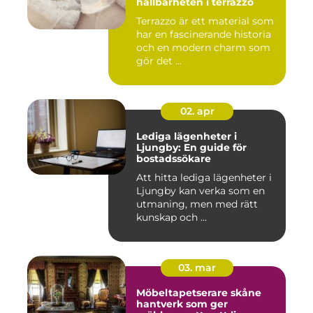
hållbarheten i terrazzo
Terrazzo är ett material som
har en fascinerande historia
och en modern charm som
gör det ...
02. apr
Lediga lägenheter i
Ljungby: En guide för
bostadssökare
Att hitta lediga lägenheter i
Ljungby kan verka som en
utmaning, men med rätt
kunskap och ...
03. mar
Möbeltapetserare skåne
hantverk som ger