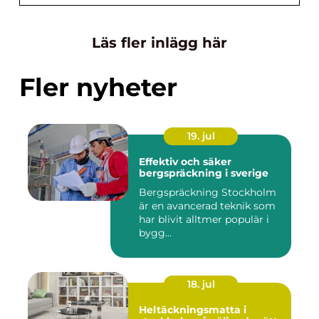
Läs fler inlägg här
Fler nyheter
19. jul
Effektiv och säker
bergspräckning i sverige
Bergspräckning Stockholm
är en avancerad teknik som
har blivit alltmer populär i
bygg...
18. jul
Heltäckningsmatta i