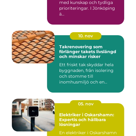
med kunskap och tydliga
prioriteringar. I Jönköping
ä...
10. nov
Takrenovering som
förlänger takets livslängd
och minskar risker
Ett friskt tak skyddar hela
byggnaden, från isolering
och stomme till
inomhusmiljö och en...
05. nov
Elektriker i Oskarshamn:
Expertis och hållbara
lösningar
En elektriker i Oskarshamn