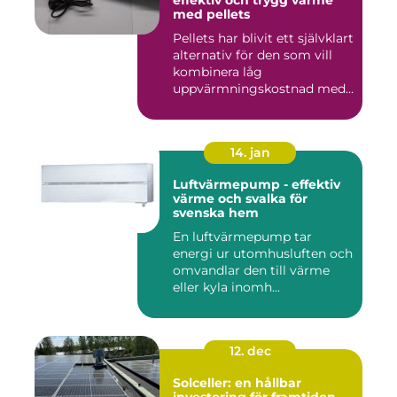
effektiv och trygg värme
med pellets
Pellets har blivit ett självklart
alternativ för den som vill
kombinera låg
uppvärmningskostnad med
...
14. jan
Luftvärmepump - effektiv
värme och svalka för
svenska hem
En luftvärmepump tar
energi ur utomhusluften och
omvandlar den till värme
eller kyla inomh...
12. dec
Solceller: en hållbar