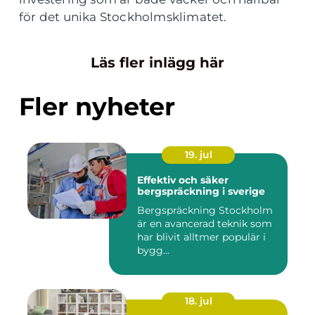
för det unika Stockholmsklimatet.
Läs fler inlägg här
Fler nyheter
19. jul
Effektiv och säker
bergspräckning i sverige
Bergspräckning Stockholm
är en avancerad teknik som
har blivit alltmer populär i
bygg...
18. jul