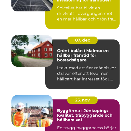
investering för framtiden
Solceller har blivit en
drivkraft i övergången mot
en mer hållbar och grön fra...
07. dec
Grönt bolån i Malmö: en
hållbar framtid för
bostadsägare
I takt med att fler människor
strävar efter att leva mer
hållbart har intresset f&ou...
25. nov
Byggfirma i Jönköping:
Kvalitet, träbyggande och
hållbara val
En trygg byggprocess börjar