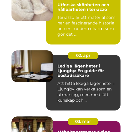
Utforska skönheten och
hållbarheten i terrazzo
Terrazzo är ett material som
har en fascinerande historia
och en modern charm som
gör det ...
02. apr
Lediga lägenheter i
Ljungby: En guide för
bostadssökare
Att hitta lediga lägenheter i
Ljungby kan verka som en
utmaning, men med rätt
kunskap och ...
03. mar