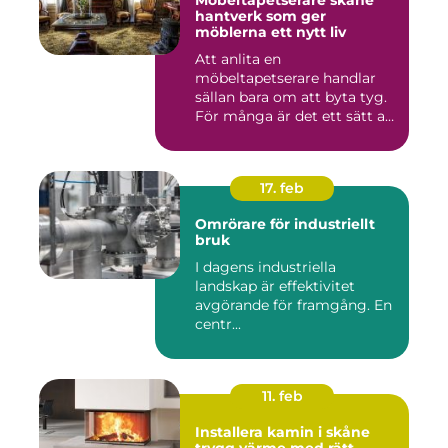
Möbeltapetserare skåne
hantverk som ger
möblerna ett nytt liv
Att anlita en
möbeltapetserare handlar
sällan bara om att byta tyg.
För många är det ett sätt att
be...
17. feb
Omrörare för industriellt
bruk
I dagens industriella
landskap är effektivitet
avgörande för framgång. En
centr...
11. feb
Installera kamin i skåne