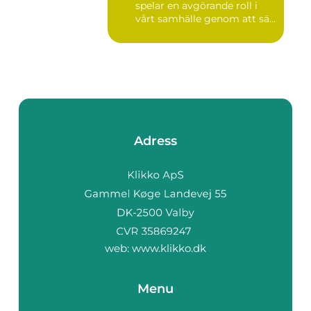
spelar en avgörande roll i
vårt samhälle genom att sä...
Adress
web:
www.klikko.dk
Menu