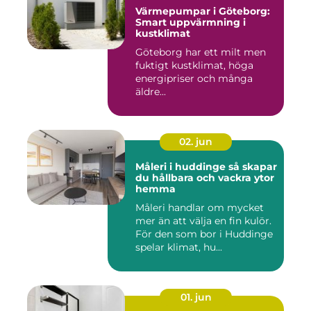
Värmepumpar i Göteborg:
Smart uppvärmning i
kustklimat
Göteborg har ett milt men
fuktigt kustklimat, höga
energipriser och många
äldre...
02. jun
Måleri i huddinge så skapar
du hållbara och vackra ytor
hemma
Måleri handlar om mycket
mer än att välja en fin kulör.
För den som bor i Huddinge
spelar klimat, hu...
01. jun