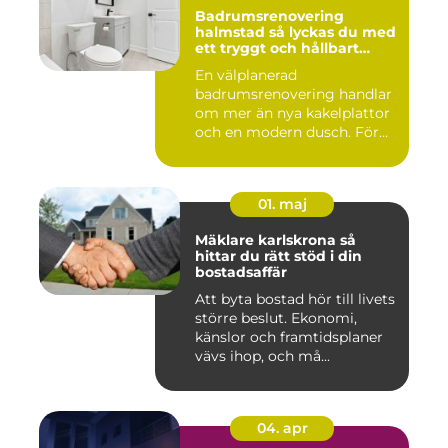
Badrumsrenovering
halmstad så lyckas du med
ett tryggt och hållbart
badrum
En välplanerad
badrumsrenovering handlar
om mer än nya kakelplattor
och en modern dusch. För
många i...
01. maj
Mäklare karlskrona så
hittar du rätt stöd i din
bostadsaffär
Att byta bostad hör till livets
större beslut. Ekonomi,
känslor och framtidsplaner
vävs ihop, och må...
04. apr