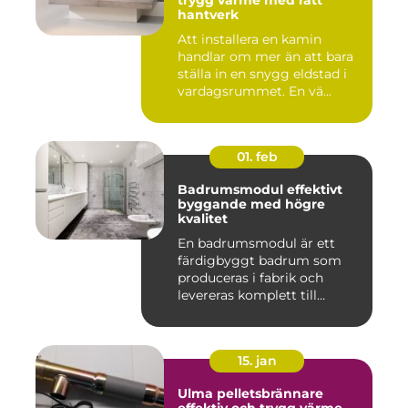
trygg värme med rätt
hantverk
Att installera en kamin
handlar om mer än att bara
ställa in en snygg eldstad i
vardagsrummet. En vä...
01. feb
Badrumsmodul effektivt
byggande med högre
kvalitet
En badrumsmodul är ett
färdigbyggt badrum som
produceras i fabrik och
levereras komplett till
byggar...
15. jan
Ulma pelletsbrännare