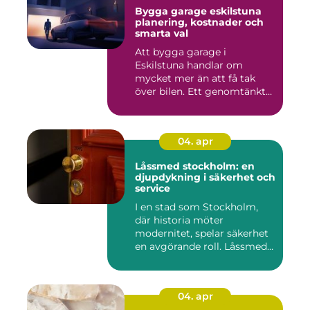
Bygga garage eskilstuna
planering, kostnader och
smarta val
Att bygga garage i
Eskilstuna handlar om
mycket mer än att få tak
över bilen. Ett genomtänkt
garage ...
04. apr
Låssmed stockholm: en
djupdykning i säkerhet och
service
I en stad som Stockholm,
där historia möter
modernitet, spelar säkerhet
en avgörande roll. Låssmed
S...
04. apr