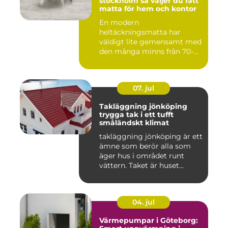
stockholm så väljer du rätt
matta för hem och kontor
En modern
heltäckningsmatta har
väldigt lite gemensamt med
den många minns från 70-
och 80talet. Ida...
07. jul
Takläggning jönköping
trygga tak i ett tufft
småländskt klimat
takläggning jönköping är ett
ämne som berör alla som
äger hus i området runt
vättern. Taket är huset...
04. jul
Värmepumpar i Göteborg: