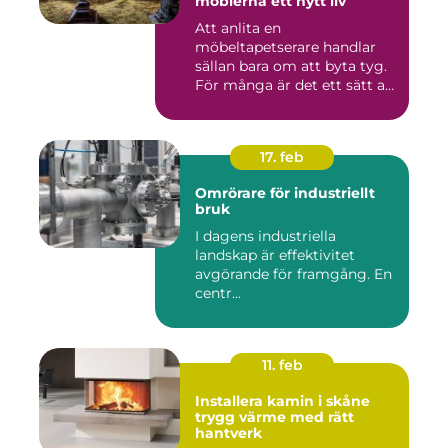
möblerna ett nytt liv
Att anlita en
möbeltapetserare handlar
sällan bara om att byta tyg.
För många är det ett sätt att
be...
17. feb
Omrörare för industriellt
bruk
I dagens industriella
landskap är effektivitet
avgörande för framgång. En
centr...
11. feb
Installera kamin i skåne
trygg värme med rätt
hantverk