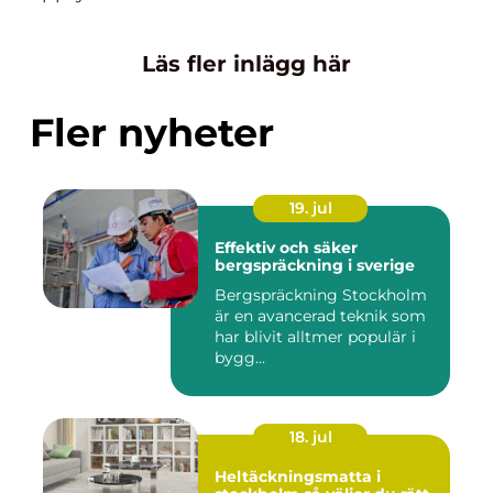
Läs fler inlägg här
Fler nyheter
19. jul
Effektiv och säker
bergspräckning i sverige
Bergspräckning Stockholm
är en avancerad teknik som
har blivit alltmer populär i
bygg...
18. jul
Heltäckningsmatta i