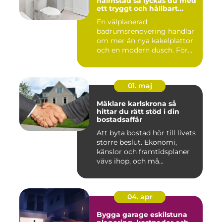
halmstad så lyckas du med
ett tryggt och hållbart
badrum
En välplanerad
badrumsrenovering handlar
om mer än nya kakelplattor
och en modern dusch. För
många i...
01. maj
Mäklare karlskrona så
hittar du rätt stöd i din
bostadsaffär
Att byta bostad hör till livets
större beslut. Ekonomi,
känslor och framtidsplaner
vävs ihop, och må...
04. apr
Bygga garage eskilstuna