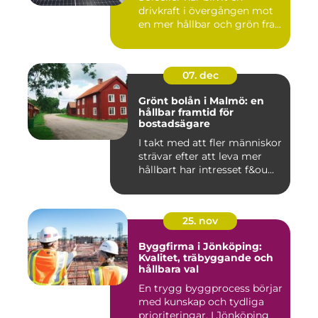
drivkraft i övergången mot
en mer hållbar och grön fra...
07. dec
Grönt bolån i Malmö: en
hållbar framtid för
bostadsägare
I takt med att fler människor
strävar efter att leva mer
hållbart har intresset f&ou...
25. nov
Byggfirma i Jönköping:
Kvalitet, träbyggande och
hållbara val
En trygg byggprocess börjar
med kunskap och tydliga
prioriteringar. I Jönköping