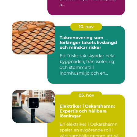
ä...
10. nov
Takrenovering som
förlänger takets livslängd
och minskar risker
Ett friskt tak skyddar hela
byggnaden, från isolering
och stomme till
inomhusmiljö och en...
05. nov
Elektriker i Oskarshamn:
Expertis och hållbara
lösningar
En elektriker i Oskarshamn
spelar en avgörande roll i
vårt samhälle genom att sä...