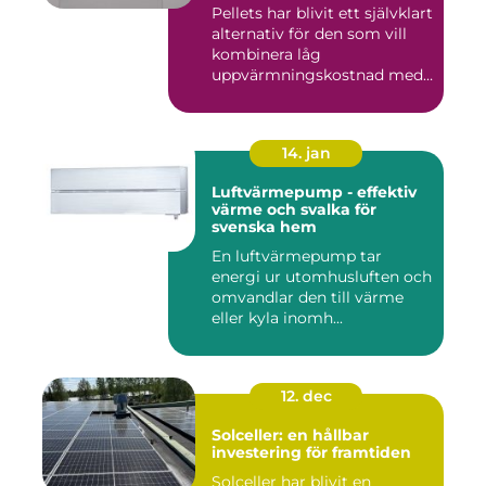
Pellets har blivit ett självklart
alternativ för den som vill
kombinera låg
uppvärmningskostnad med
...
14. jan
Luftvärmepump - effektiv
värme och svalka för
svenska hem
En luftvärmepump tar
energi ur utomhusluften och
omvandlar den till värme
eller kyla inomh...
12. dec
Solceller: en hållbar
investering för framtiden
Solceller har blivit en