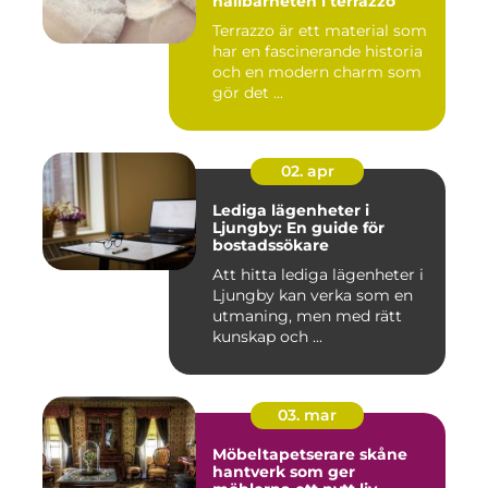
hållbarheten i terrazzo
Terrazzo är ett material som
har en fascinerande historia
och en modern charm som
gör det ...
02. apr
Lediga lägenheter i
Ljungby: En guide för
bostadssökare
Att hitta lediga lägenheter i
Ljungby kan verka som en
utmaning, men med rätt
kunskap och ...
03. mar
Möbeltapetserare skåne
hantverk som ger