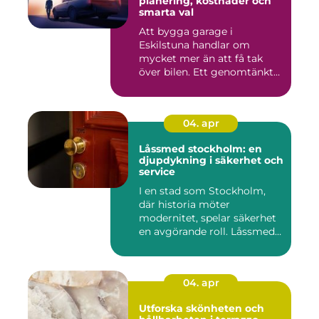
planering, kostnader och
smarta val
Att bygga garage i
Eskilstuna handlar om
mycket mer än att få tak
över bilen. Ett genomtänkt
garage ...
04. apr
Låssmed stockholm: en
djupdykning i säkerhet och
service
I en stad som Stockholm,
där historia möter
modernitet, spelar säkerhet
en avgörande roll. Låssmed
S...
04. apr
Utforska skönheten och