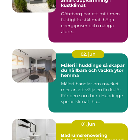
Smart uppvärmning i
kustklimat
Göteborg har ett milt men
fuktigt kustklimat, höga
energipriser och många
äldre...
02. jun
Måleri i huddinge så skapar
du hållbara och vackra ytor
hemma
Måleri handlar om mycket
mer än att välja en fin kulör.
För den som bor i Huddinge
spelar klimat, hu...
01. jun
Badrumsrenovering