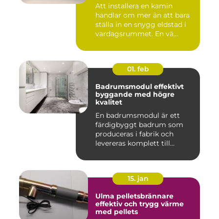
Att installera en kamin
handlar om mer än att bara
ställa in en snygg eldstad i
vardagsrummet. En vä...
01. feb
Badrumsmodul effektivt
byggande med högre
kvalitet
En badrumsmodul är ett
färdigbyggt badrum som
produceras i fabrik och
levereras komplett till
byggar...
15. jan
Ulma pelletsbrännare
effektiv och trygg värme
med pellets