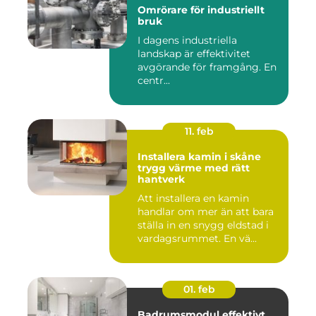
Omrörare för industriellt
bruk
I dagens industriella
landskap är effektivitet
avgörande för framgång. En
centr...
11. feb
Installera kamin i skåne
trygg värme med rätt
hantverk
Att installera en kamin
handlar om mer än att bara
ställa in en snygg eldstad i
vardagsrummet. En vä...
01. feb
Badrumsmodul effektivt