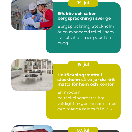
19. jul
Effektiv och säker
bergspräckning i sverige
Bergspräckning Stockholm
är en avancerad teknik som
har blivit alltmer populär i
bygg...
18. jul
Heltäckningsmatta i
stockholm så väljer du rätt
matta för hem och kontor
En modern
heltäckningsmatta har
väldigt lite gemensamt med
den många minns från 70-
och 80talet. Ida...
07. jul