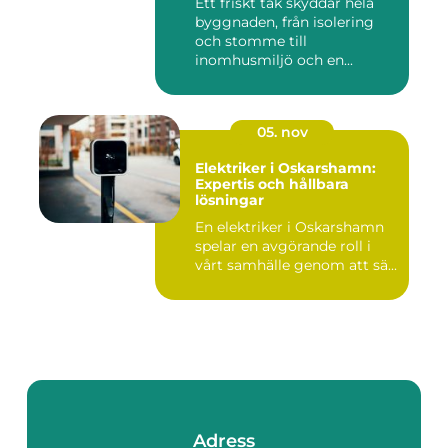
Ett friskt tak skyddar hela
byggnaden, från isolering
och stomme till
inomhusmiljö och en...
05. nov
Elektriker i Oskarshamn:
Expertis och hållbara
lösningar
En elektriker i Oskarshamn
spelar en avgörande roll i
vårt samhälle genom att sä...
Adress