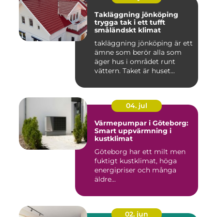
Takläggning jönköping
trygga tak i ett tufft
småländskt klimat
takläggning jönköping är ett
ämne som berör alla som
äger hus i området runt
vättern. Taket är huset...
04. jul
Värmepumpar i Göteborg:
Smart uppvärmning i
kustklimat
Göteborg har ett milt men
fuktigt kustklimat, höga
energipriser och många
äldre...
02. jun