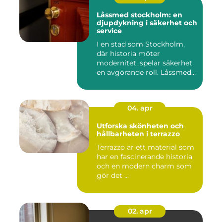
Låssmed stockholm: en
djupdykning i säkerhet och
service
I en stad som Stockholm,
där historia möter
modernitet, spelar säkerhet
en avgörande roll. Låssmed
S...
04. apr
Utforska skönheten och
hållbarheten i terrazzo
Terrazzo är ett material som
har en fascinerande historia
och en modern charm som
gör det ...
02. apr