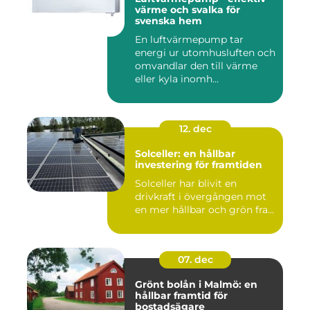
värme och svalka för
svenska hem
En luftvärmepump tar
energi ur utomhusluften och
omvandlar den till värme
eller kyla inomh...
12. dec
Solceller: en hållbar
investering för framtiden
Solceller har blivit en
drivkraft i övergången mot
en mer hållbar och grön fra...
07. dec
Grönt bolån i Malmö: en
hållbar framtid för
bostadsägare