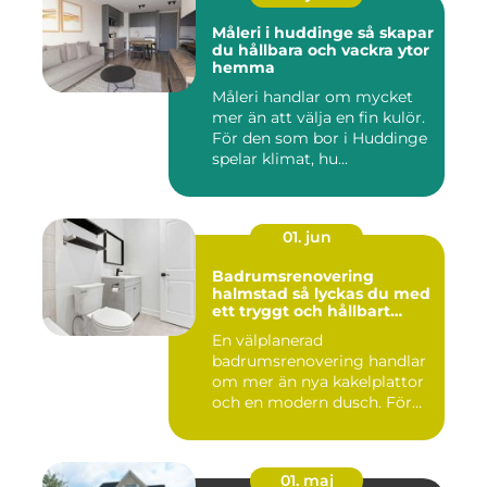
Måleri i huddinge så skapar
du hållbara och vackra ytor
hemma
Måleri handlar om mycket
mer än att välja en fin kulör.
För den som bor i Huddinge
spelar klimat, hu...
01. jun
Badrumsrenovering
halmstad så lyckas du med
ett tryggt och hållbart
badrum
En välplanerad
badrumsrenovering handlar
om mer än nya kakelplattor
och en modern dusch. För
många i...
01. maj