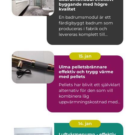
byggande med högre
kvalitet
En badrumsmodul är ett
färdigbyggt badrum som
produceras i fabrik och
levereras komplett till
byggar...
15. jan
Ulma pelletsbrännare
effektiv och trygg värme
med pellets
Pellets har blivit ett självklart
alternativ för den som vill
kombinera låg
uppvärmningskostnad med
...
14. jan
Luftvärmepump - effektiv