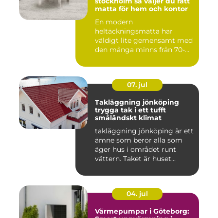
stockholm så väljer du rätt
matta för hem och kontor
En modern
heltäckningsmatta har
väldigt lite gemensamt med
den många minns från 70-
och 80talet. Ida...
07. jul
Takläggning jönköping
trygga tak i ett tufft
småländskt klimat
takläggning jönköping är ett
ämne som berör alla som
äger hus i området runt
vättern. Taket är huset...
04. jul
Värmepumpar i Göteborg: