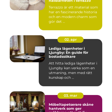
hållbarheten i terrazzo
Terrazzo är ett material som
har en fascinerande historia
och en modern charm som
gör det ...
02. apr
Lediga lägenheter i
Ljungby: En guide för
bostadssökare
Att hitta lediga lägenheter i
Ljungby kan verka som en
utmaning, men med rätt
kunskap och ...
03. mar
Möbeltapetserare skåne
hantverk som ger