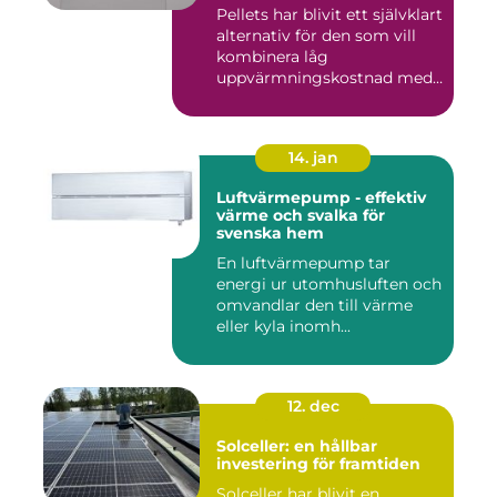
Pellets har blivit ett självklart
alternativ för den som vill
kombinera låg
uppvärmningskostnad med
...
14. jan
Luftvärmepump - effektiv
värme och svalka för
svenska hem
En luftvärmepump tar
energi ur utomhusluften och
omvandlar den till värme
eller kyla inomh...
12. dec
Solceller: en hållbar
investering för framtiden
Solceller har blivit en