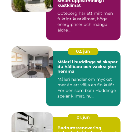
Smart uppvärmning i
kustklimat
Göteborg har ett milt men
fuktigt kustklimat, höga
energipriser och många
äldre...
02. jun
Måleri i huddinge så skapar
du hållbara och vackra ytor
hemma
Måleri handlar om mycket
mer än att välja en fin kulör.
För den som bor i Huddinge
spelar klimat, hu...
01. jun
Badrumsrenovering