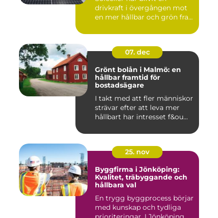
drivkraft i övergången mot
en mer hållbar och grön fra...
07. dec
Grönt bolån i Malmö: en
hållbar framtid för
bostadsägare
I takt med att fler människor
strävar efter att leva mer
hållbart har intresset f&ou...
25. nov
Byggfirma i Jönköping:
Kvalitet, träbyggande och
hållbara val
En trygg byggprocess börjar
med kunskap och tydliga
prioriteringar. I Jönköping