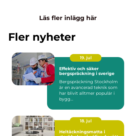
Läs fler inlägg här
Fler nyheter
19. jul
Effektiv och säker
bergspräckning i sverige
Bergspräckning Stockholm
är en avancerad teknik som
har blivit alltmer populär i
bygg...
18. jul
Heltäckningsmatta i