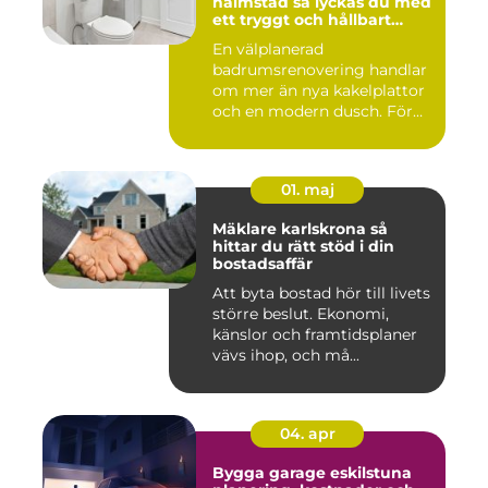
halmstad så lyckas du med
ett tryggt och hållbart
badrum
En välplanerad
badrumsrenovering handlar
om mer än nya kakelplattor
och en modern dusch. För
många i...
01. maj
Mäklare karlskrona så
hittar du rätt stöd i din
bostadsaffär
Att byta bostad hör till livets
större beslut. Ekonomi,
känslor och framtidsplaner
vävs ihop, och må...
04. apr
Bygga garage eskilstuna