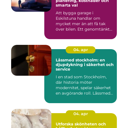
planering, kostnader och
smarta val
Att bygga garage i
Eskilstuna handlar om
mycket mer än att få tak
över bilen. Ett genomtänkt
garage ...
04. apr
Låssmed stockholm: en
djupdykning i säkerhet och
service
I en stad som Stockholm,
där historia möter
modernitet, spelar säkerhet
en avgörande roll. Låssmed
S...
04. apr
Utforska skönheten och