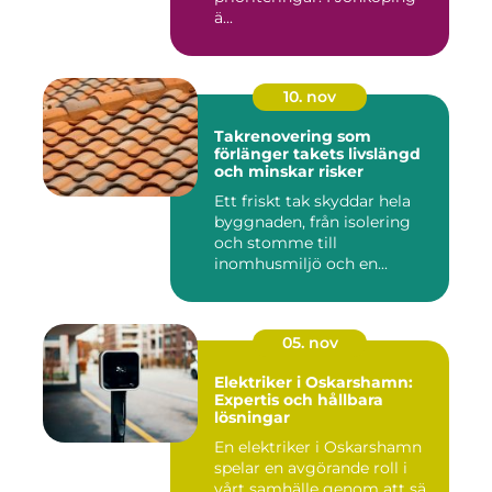
ä...
10. nov
Takrenovering som
förlänger takets livslängd
och minskar risker
Ett friskt tak skyddar hela
byggnaden, från isolering
och stomme till
inomhusmiljö och en...
05. nov
Elektriker i Oskarshamn:
Expertis och hållbara
lösningar
En elektriker i Oskarshamn
spelar en avgörande roll i
vårt samhälle genom att sä...