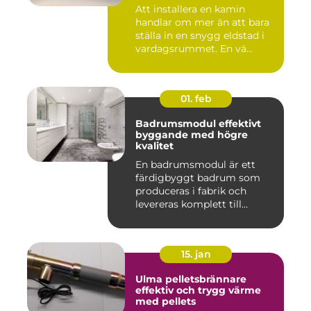
Att installera en kamin
handlar om mer än att bara
ställa in en snygg eldstad i
vardagsrummet. En vä...
01. feb
Badrumsmodul effektivt
byggande med högre
kvalitet
En badrumsmodul är ett
färdigbyggt badrum som
produceras i fabrik och
levereras komplett till
byggar...
15. jan
Ulma pelletsbrännare
effektiv och trygg värme
med pellets