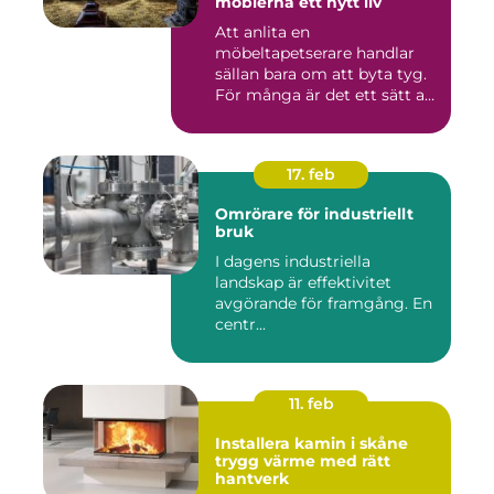
möblerna ett nytt liv
Att anlita en
möbeltapetserare handlar
sällan bara om att byta tyg.
För många är det ett sätt att
be...
17. feb
Omrörare för industriellt
bruk
I dagens industriella
landskap är effektivitet
avgörande för framgång. En
centr...
11. feb
Installera kamin i skåne
trygg värme med rätt
hantverk